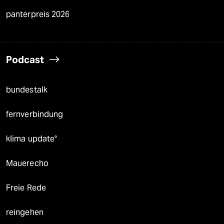
panterpreis 2026
Podcast
bundestalk
fernverbindung
klima update°
Mauerecho
Freie Rede
reingehen