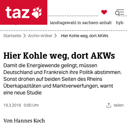

taz zahl ich
niedrigwasser
rente
landtagswahl in sachsen-anhalt
hybri

taz zahl ich
Startseite
Archiv-Artikel
Hier Kohle weg, dort AKWs
taz zahl ich
themen
Hier Kohle weg, dort AKWs
politik
Damit die Energiewende gelingt, müssen
Deutschland und Frankreich ihre Politik abstimmen.
öko
Sonst drohen auf beiden Seiten des Rheins
Überkapazitäten und Marktverwerfungen, warnt
gesellschaft
eine neue Studie
kultur
19.3.2018
0:00 Uhr
teilen
sport
Von
Hannes Koch