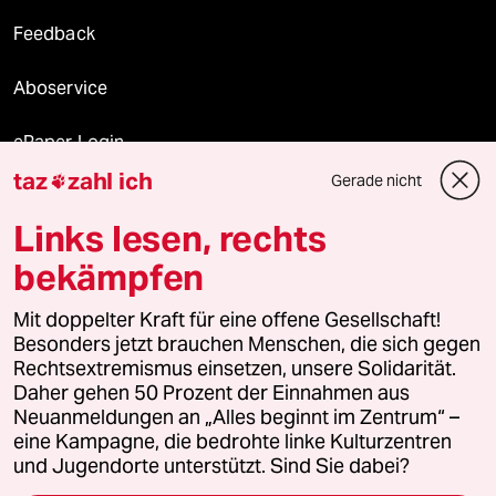
Feedback
Aboservice
ePaper Login
taz
zahl ich
Gerade nicht

Downloads für Abonnierende
Links lesen, rechts
bekämpfen
© 2026 taz Verlags und Vertriebs GmbH
Alle Rechte vorbehalten. Bei rechtlichen Fragen oder für Genehmigungen
Mit doppelter Kraft für eine offene Gesellschaft!
wenden Sie sich bitte an
lizenzen@taz.de
Besonders jetzt brauchen Menschen, die sich gegen
Rechtsextremismus einsetzen, unsere Solidarität.
Daher gehen 50 Prozent der Einnahmen aus
Feedback
Redaktionsstatut
Kommune-Richtlinien
KI-
Neuanmeldungen an „Alles beginnt im Zentrum“ –
eine Kampagne, die bedrohte linke Kulturzentren
Leitlinie
Informant
Datenschutz
Impressum
AGB
und Jugendorte unterstützt. Sind Sie dabei?