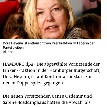
berlin
nord
wahrheit
verlag
verlag
Dora Heyenn ist enttäuscht von ihrer Fraktion, will aber in der
Partei bleiben
veranstaltungen
Bild: dpa
shop
HAMBURG
dpa
| Die abgewählte Vorsitzende der
fragen & hilfe
Linken-Fraktion in der Hamburger Bürgerschaft,
Dora Heyenn, ist auf Konfrontationskurs zur
unterstützen
neuen Doppelspitze gegangen.
abo
Die neuen Vorsitzenden Cansu Özdemir und
genossenschaft
Sabine Boeddinghaus hatten die Abwahl als