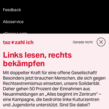
Feedback
Aboservice
ePaper Login
taz
zahl ich
Gerade nicht

Downloads für Abonnierende
Links lesen, rechts
bekämpfen
© 2026 taz Verlags und Vertriebs GmbH
Mit doppelter Kraft für eine offene Gesellschaft!
Alle Rechte vorbehalten. Bei rechtlichen Fragen oder für Genehmigungen
wenden Sie sich bitte an
lizenzen@taz.de
Besonders jetzt brauchen Menschen, die sich gegen
Rechtsextremismus einsetzen, unsere Solidarität.
Daher gehen 50 Prozent der Einnahmen aus
Feedback
Redaktionsstatut
Kommune-Richtlinien
KI-
Neuanmeldungen an „Alles beginnt im Zentrum“ –
eine Kampagne, die bedrohte linke Kulturzentren
Leitlinie
Informant
Datenschutz
Impressum
AGB
und Jugendorte unterstützt. Sind Sie dabei?