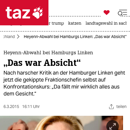

taz zahl ich
bergsteigen
usa unter trump
katzen
landtagswahl in sachs

taz zahl ich
schland
Heyenn-Abwahl bei Hamburgs Linken: „Das war Absicht“
taz zahl ich
themen
Heyenn-Abwahl bei Hamburgs Linken
„Das war Absicht“
politik
Nach harscher Kritik an der Hamburger Linken geht
öko
jetzt die gekippte Fraktionschefin selbst auf
Konfrontationskurs: „Da fällt mir wirklich alles aus
gesellschaft
dem Gesicht.“
kultur
6.3.2015
16:11 Uhr
teilen
sport