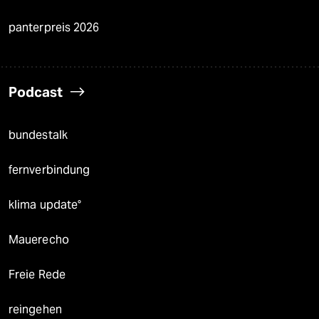
panterpreis 2026
Podcast
bundestalk
fernverbindung
klima update°
Mauerecho
Freie Rede
reingehen