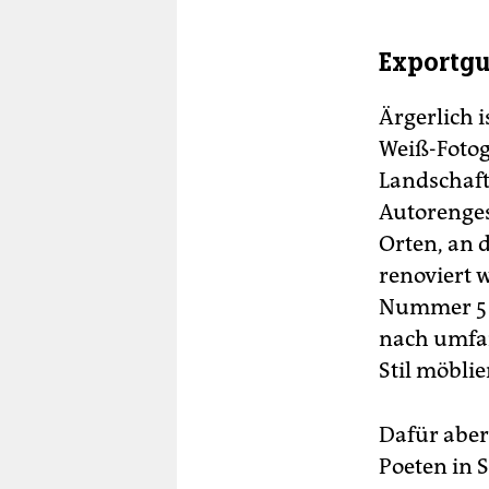
Exportg
Ärgerlich 
Weiß-Fotog
Landschaft
Autorenges
Orten, an 
renoviert
Nummer 5 i
nach umfan
Stil möblie
Dafür aber
Poeten in 