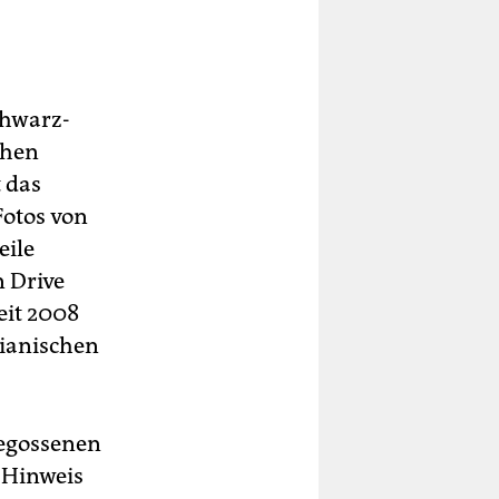
chwarz-
chen
 das
Fotos von
eile
 Drive
eit 2008
ianischen
gegossenen
 Hinweis