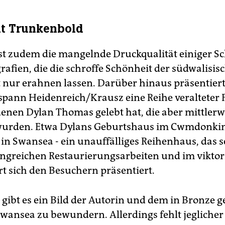
ut Trunkenbold
ist zudem die mangelnde Druckqualität einiger S
rafien, die die schroffe Schönheit der südwalisis
 nur erahnen lassen. Darüber hinaus präsentiert
pann Heidenreich/Krausz eine Reihe veralteter 
denen Dylan Thomas gelebt hat, die aber mittlerw
 wurden. Etwa Dylans Geburtshaus im Cwmdonkin
n Swansea - ein unauffälliges Reihenhaus, das s
greichen Restaurierungsarbeiten und im viktor
rt sich den Besuchern präsentiert.
 gibt es ein Bild der Autorin und dem in Bronze 
Swansea zu bewundern. Allerdings fehlt jeglicher