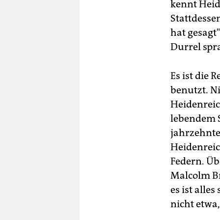
kennt Heid
Stattdesse
hat gesagt"
Durrel spr
Es ist die
benutzt. N
Heidenreic
lebendem S
jahrzehnte
Heidenreic
Federn. Übe
Malcolm Br
es ist alle
nicht etwa,