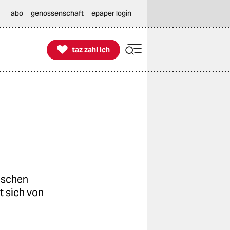
abo
genossenschaft
epaper login

taz zahl ich
taz zahl ich
sischen
 sich von