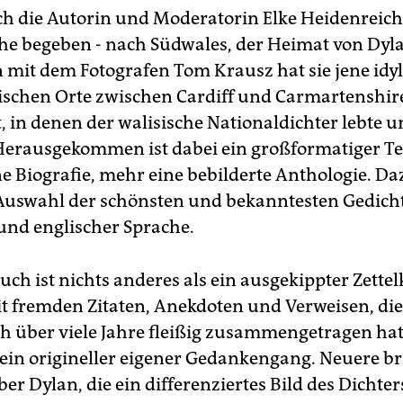
ch die Autorin und Moderatorin Elke Heidenreich
e begeben - nach Südwales, der Heimat von Dyl
it dem Fotografen Tom Krausz hat sie jene idyl
schen Orte zwischen Cardiff und Carmartenshir
, in denen der walisische Nationaldichter lebte 
 Herausgekommen ist dabei ein großformatiger Te
ne Biografie, mehr eine bebilderte Anthologie. Da
Auswahl der schönsten und bekanntesten Gedicht
und englischer Sprache.
ch ist nichts anderes als ein ausgekippter Zettel
it fremden Zitaten, Anekdoten und Verweisen, die
h über viele Jahre fleißig zusammengetragen hat
h ein origineller eigener Gedankengang. Neuere br
ber Dylan, die ein differenziertes Bild des Dichte