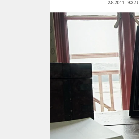
berlin
2.8.2011
9:32 
nord
wahrheit
verlag
verlag
veranstaltungen
shop
fragen & hilfe
unterstützen
abo
genossenschaft