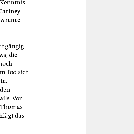
 Kenntnis.
Cartney
Lawrence
rchgängig
ws, die
 noch
em Tod sich
te.
mden
ails. Von
. Thomas -
hlägt das