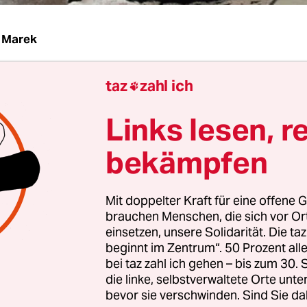
 Marek
hl kein Etikett, das Dylan Thomas nicht angehän
taz
zahl ich

ener Engel, Lyriker des Jahrhunderts, genialer Tr
Links lesen, r
ger - noch heute, 96 Jahre nach seiner Geburt in
ößten Stadt in Wales. Hier, in der Arbeiter- und
bekämpfen
opole, begegnet man dem berühmtesten Sohn de
ylan Thomas und Swansea sind wie Shakespeare
Mit doppelter Kraft für eine offene G
 Zu Dylans bekanntesten Werken gehört "Unter d
brauchen Menschen, die sich vor O
. Wortgewaltig beschreibt er darin das Leben und
einsetzen, unsere Solidarität. Die ta
n einem kleinen walisischen Fantasiedorf.
beginnt im Zentrum“. 50 Prozent a
bei taz zahl ich gehen – bis zum 30
die linke, selbstverwaltete Orte unte
 1950er Jahre war Dylan ein Multimedia-Star. Er 
bevor sie verschwinden. Sind Sie da
nd Hörfunk, seine Lesungen und Theateraufführ