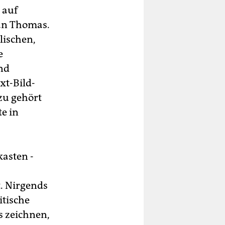
 auf
an Thomas.
lischen,
e
und
xt-Bild-
zu gehört
e in
kasten -
. Nirgends
itische
rs zeichnen,