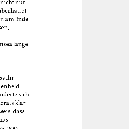
 nicht nur
 überhaupt
enn am Ende
sen,
ansea lange
ss ihr
auenheld
nderte sich
erats klar
weis, dass
omas
 35.000