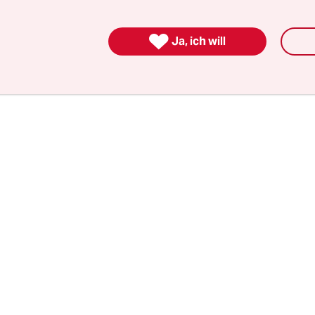
en USA waren das, was man heute als künstlerisc
n würde.

Ja, ich will