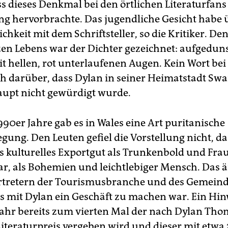
ss dieses Denkmal bei den örtlichen Literaturfans
 hervorbrachte. Das jugendliche Gesicht habe
chkeit mit dem Schriftsteller, so die Kritiker. D
zen Lebens war der Dichter gezeichnet: aufgedun
it hellen, rot unterlaufenen Augen. Kein Wort bei
h darüber, dass Dylan in seiner Heimatstadt Sw
aupt nicht gewürdigt wurde.
1990er Jahre gab es in Wales eine Art puritanische
ung. Den Leuten gefiel die Vorstellung nicht, da
es kulturelles Exportgut als Trunkenbold und Fr
r, als Bohemien und leichtlebiger Mensch. Das ä
Vertretern der Tourismusbranche und des Gemeind
s mit Dylan ein Geschäft zu machen war. Ein Hin
Jahr bereits zum vierten Mal der nach Dylan Th
iteraturpreis vergeben wird und dieser mit etwa