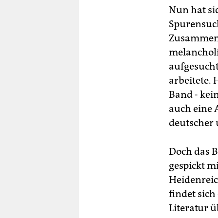
Nun hat si
Spurensuch
Zusammen m
melancholi
aufgesucht
arbeitete.
Band - kei
auch eine 
deutscher 
Doch das Bu
gespickt m
Heidenreic
findet sic
Literatur ü