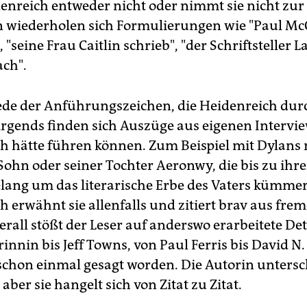
enreich entweder nicht oder nimmt sie nicht zur
n wiederholen sich Formulierungen wie "Paul Mc
, "seine Frau Caitlin schrieb", "der Schriftsteller 
ach".
 Rede der Anführungszeichen, die Heidenreich du
irgends finden sich Auszüge aus eigenen Intervie
h hätte führen können. Zum Beispiel mit Dylans
ohn oder seiner Tochter Aeronwy, die bis zu ihr
lang um das literarische Erbe des Vaters kümmer
h erwähnt sie allenfalls und zitiert brav aus fre
rall stößt der Leser auf anderswo erarbeitete Det
innin bis Jeff Towns, von Paul Ferris bis David N
s schon einmal gesagt worden. Die Autorin untersc
 aber sie hangelt sich von Zitat zu Zitat.