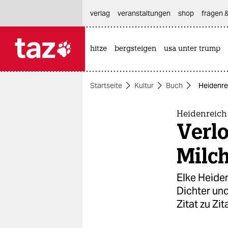
hautnavigation anspringen
hauptinhalt anspringen
footer anspringen
verlag
veranstaltungen
shop
fragen &
hitze
bergsteigen
usa unter trump

taz zahl ich
taz zahl ich
Startseite
Kultur
Buch
Heidenre
themen
politik
Heidenreich
Verlo
öko
Milc
gesellschaft
Elke Heiden
kultur
Dichter un
Zitat zu Zita
sport