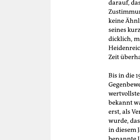
darauf, da
Zustimmung
keine Ähnli
seines kur
dicklich, m
Heidenreic
Zeit überh
Bis in die 
Gegenbeweg
wertvollst
bekannt wa
erst, als 
wurde, das
in diesem 
benannte L