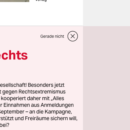
gt worden
Gerade nicht
unkenbold,
echts
 Swansea,
r Stadt
 und
esellschaft! Besonders jetzt
em
rt gegen Rechtsextremismus
 die
z kooperiert daher mit „Alles
ller Einnahmen aus Anmeldungen
. September – an die Kampagne,
rstützt und Freiräume sichern will,
arbeitete
bei?
ungen vor