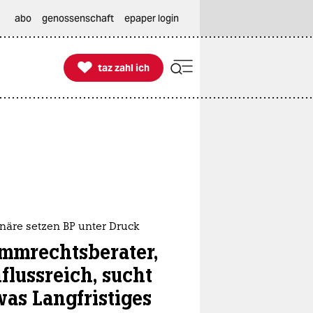
abo
genossenschaft
epaper login

taz zahl ich
taz zahl ich
näre setzen BP unter Druck
immrechtsberater,
flussreich, sucht
was Langfristiges