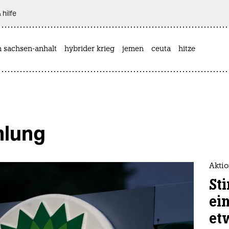
 hilfe
n sachsen-anhalt
hybrider krieg
jemen
ceuta
hitze
lung
Aktio
St
ein
et