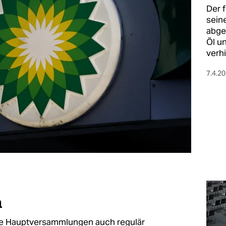
Der 
sein
abge
Öl u
verh
7.4.2
n
elle Hauptversammlungen auch regulär