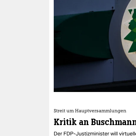
berlin
nord
wahrheit
verlag
verlag
veranstaltungen
shop
fragen & hilfe
unterstützen
Streit um Hauptversammlungen
abo
Kritik an Buschman
genossenschaft
Der FDP-Justizminister will virtu