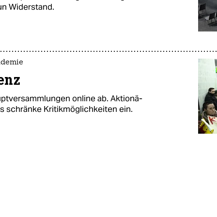
un Widerstand.
ndemie
senz
ptversammlungen online ab. Ak­tio­nä­
s schränke Kritikmöglichkeiten ein.