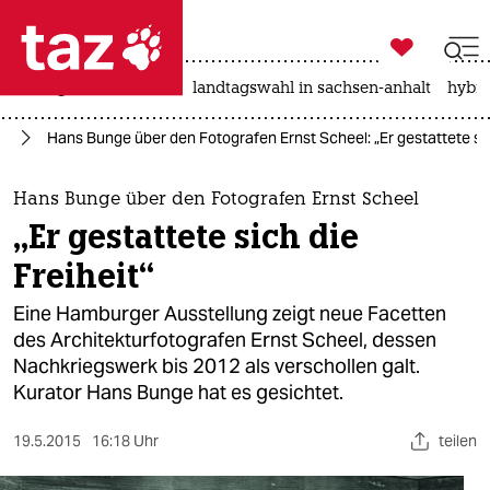

taz zahl ich
niedrigwasser
rente
landtagswahl in sachsen-anhalt
hybri

taz zahl ich
rd
Hans Bunge über den Fotografen Ernst Scheel: „Er gestattete sic
taz zahl ich
themen
Hans Bunge über den Fotografen Ernst Scheel
„Er gestattete sich die
politik
Freiheit“
öko
Eine Hamburger Ausstellung zeigt neue Facetten
des Architekturfotografen Ernst Scheel, dessen
gesellschaft
Nachkriegswerk bis 2012 als verschollen galt.
Kurator Hans Bunge hat es gesichtet.
kultur
sport
19.5.2015
16:18 Uhr
teilen