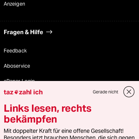
Anzeigen
Fragen & Hilfe
Feedback
Aboservice
ePaper Login
taz
zahl ich
Gerade nicht

Downloads für Abonnierende
Links lesen, rechts
bekämpfen
© 2026 taz Verlags und Vertriebs GmbH
Mit doppelter Kraft für eine offene Gesellschaft!
Alle Rechte vorbehalten. Bei rechtlichen Fragen oder für Genehmigungen
wenden Sie sich bitte an
lizenzen@taz.de
Besonders jetzt brauchen Menschen, die sich gegen