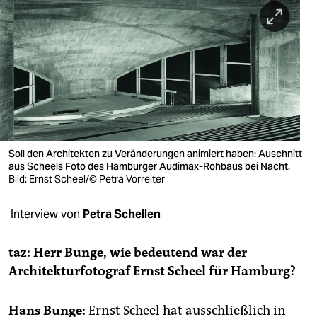
berlin
nord
wahrheit
verlag
verlag
veranstaltungen
Soll den Architekten zu Veränderungen animiert haben: Auschnitt
aus Scheels Foto des Hamburger Audimax-Rohbaus bei Nacht.
shop
Bild: Ernst Scheel/© Petra Vorreiter
fragen & hilfe
Interview von
Petra Schellen
unterstützen
taz: Herr Bunge, wie bedeutend war der
abo
Architekturfotograf Ernst Scheel für Hamburg?
genossenschaft
Hans Bunge:
Ernst Scheel hat ausschließlich in