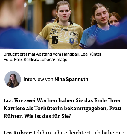
berlin
nord
wahrheit
verlag
verlag
Braucht erst mal Abstand vom Handball: Lea Rühter
Foto: Felix Schlikis/Lobeca/Imago
veranstaltungen
shop
Interview von
Nina Spannuth
fragen & hilfe
unterstützen
taz: Vor zwei Wochen haben Sie das Ende Ihrer
Karriere als Torhüterin bekanntgegeben, Frau
abo
Rühter. Wie ist das für Sie?
genossenschaft
Lea Rühter:
Ich bin sehr erleichtert. Ich habe mir