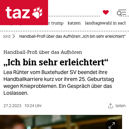

taz zahl ich
bergsteigen
usa unter trump
katzen
landtagswahl in sachs

taz zahl ich
Nord
Handball-Profi über das Aufhören: „Ich bin sehr erleichtert“
taz zahl ich
themen
Handball-Profi über das Aufhören
„Ich bin sehr erleichtert“
politik
Lea Rühter vom Buxtehuder SV beendet ihre
öko
Handballkarriere kurz vor ihrem 25. Geburtstag
wegen Knieproblemen. Ein Gespräch über das
gesellschaft
Loslassen.
kultur
27.2.2023
10:24 Uhr
teilen
sport