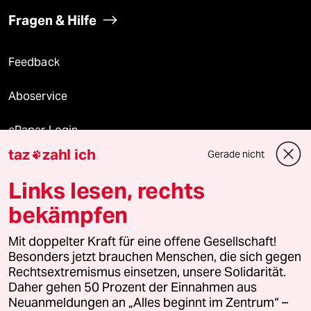
Fragen & Hilfe
Feedback
Aboservice
ePaper Login
taz
zahl ich
Gerade nicht

Downloads für Abonnierende
Links lesen, rechts
bekämpfen
© 2026 taz Verlags und Vertriebs GmbH
Mit doppelter Kraft für eine offene Gesellschaft!
Alle Rechte vorbehalten. Bei rechtlichen Fragen oder für Genehmigungen
wenden Sie sich bitte an
lizenzen@taz.de
Besonders jetzt brauchen Menschen, die sich gegen
Rechtsextremismus einsetzen, unsere Solidarität.
Daher gehen 50 Prozent der Einnahmen aus
Feedback
Redaktionsstatut
Kommune-Richtlinien
KI-
Neuanmeldungen an „Alles beginnt im Zentrum“ –