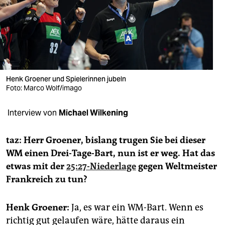
berlin
nord
wahrheit
verlag
Henk Groener und Spielerinnen jubeln
Foto: Marco Wolf/imago
verlag
veranstaltungen
Interview von
Michael Wilkening
shop
taz: Herr Groener, bislang trugen Sie bei dieser
fragen & hilfe
WM einen Drei-Tage-Bart, nun ist er weg. Hat das
etwas mit der
25:27-Niederlage
gegen Weltmeister
unterstützen
Frankreich zu tun?
abo
Henk Groener:
Ja, es war ein WM-Bart. Wenn es
genossenschaft
richtig gut gelaufen wäre, hätte daraus ein