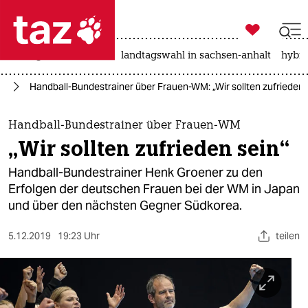

taz zahl ich
niedrigwasser
rente
landtagswahl in sachsen-anhalt
hybri

taz zahl ich
na
Handball-Bundestrainer über Frauen-WM: „Wir sollten zufrieden 
taz zahl ich
themen
Handball-Bundestrainer über Frauen-WM
„Wir sollten zufrieden sein“
politik
Handball-Bundestrainer Henk Groener zu den
öko
Erfolgen der deutschen Frauen bei der WM in Japan
und über den nächsten Gegner Südkorea.
gesellschaft
5.12.2019
19:23 Uhr
teilen
kultur
sport