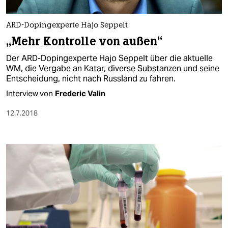
berlin
nord
ARD-Dopingexperte Hajo Seppelt
„Mehr Kontrolle von außen“
wahrheit
Der ARD-Dopingexperte Hajo Seppelt über die aktuelle
verlag
WM, die Vergabe an Katar, diverse Substanzen und seine
Entscheidung, nicht nach Russland zu fahren.
verlag
Interview von
Frederic Valin
veranstaltungen
12.7.2018
shop
fragen & hilfe
unterstützen
abo
genossenschaft