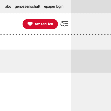
abo
genossenschaft
epaper login

taz zahl ich
taz zahl ich