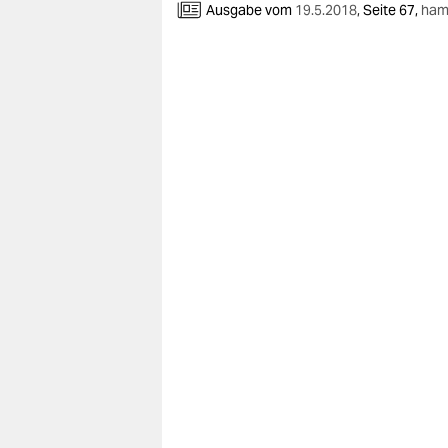
berlin
Ausgabe vom
19.5.2018
,
Seite 67,
ham
nord
wahrheit
verlag
verlag
veranstaltungen
shop
fragen & hilfe
unterstützen
abo
genossenschaft