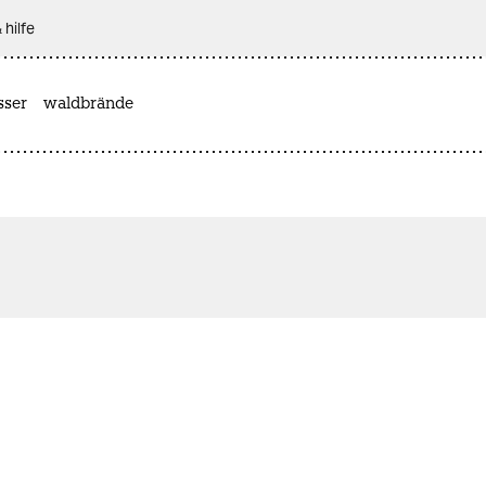
 hilfe
sser
waldbrände