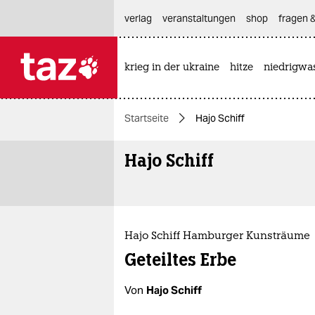
hautnavigation anspringen
hauptinhalt anspringen
footer anspringen
verlag
veranstaltungen
shop
fragen &
krieg in der ukraine
hitze
niedrigwa

taz zahl ich
taz zahl ich
Startseite
Hajo Schiff
themen
Hajo Schiff
politik
öko
gesellschaft
Hajo Schiff Hamburger Kunsträume
kultur
Geteiltes Erbe
sport
Von
Hajo Schiff