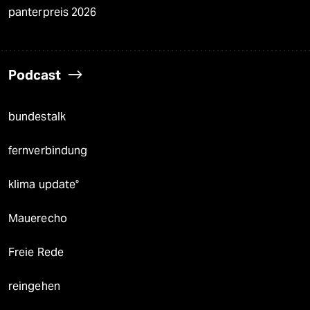
panterpreis 2026
Podcast
bundestalk
fernverbindung
klima update°
Mauerecho
Freie Rede
reingehen