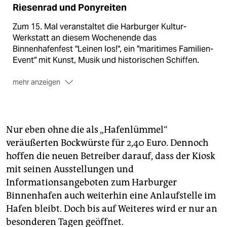
Riesenrad und Ponyreiten
Zum 15. Mal veranstaltet die Harburger Kultur-
Werkstatt an diesem Wochenende das
Binnenhafenfest "Leinen los!", ein "maritimes Familien-
Event" mit Kunst, Musik und historischen Schiffen.
mehr anzeigen
Riesenrad, Ponyreiten
und ein Tipi verspricht das
Festzentrum.
Beim Infomarktplatz
präsentieren sich verschiedene
Nur eben ohne die als „Hafenlümmel“
Harburger Initiativen.
veräußerten Bockwürste für 2,40 Euro. Dennoch
Einen Shuttle-Service
für die Besucherinnen gibt es
hoffen die neuen Betreiber darauf, dass der Kiosk
auf dem Gelände und an den Landungsbrücken.
mit seinen Ausstellungen und
Informationsangeboten zum Harburger
Binnenhafen auch weiterhin eine Anlaufstelle im
Hafen bleibt. Doch bis auf Weiteres wird er nur an
besonderen Tagen geöffnet.