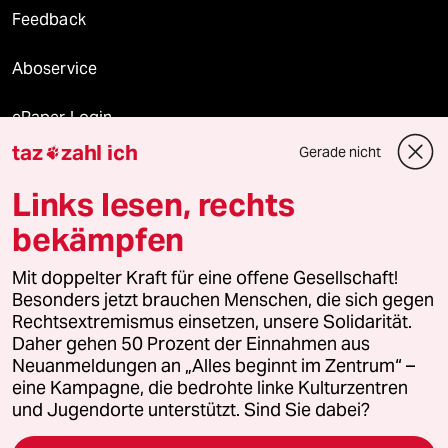
Feedback
Aboservice
ePaper Login
taz
zahl ich
Gerade nicht

Downloads für Abonnierende
Links lesen, rechts
bekämpfen
© 2026 taz Verlags und Vertriebs GmbH
Mit doppelter Kraft für eine offene Gesellschaft!
Alle Rechte vorbehalten. Bei rechtlichen Fragen oder für Genehmigungen
wenden Sie sich bitte an
lizenzen@taz.de
Besonders jetzt brauchen Menschen, die sich gegen
Rechtsextremismus einsetzen, unsere Solidarität.
Daher gehen 50 Prozent der Einnahmen aus
Feedback
Redaktionsstatut
Kommune-Richtlinien
KI-
Neuanmeldungen an „Alles beginnt im Zentrum“ –
eine Kampagne, die bedrohte linke Kulturzentren
Leitlinie
Informant
Datenschutz
Impressum
AGB
und Jugendorte unterstützt. Sind Sie dabei?