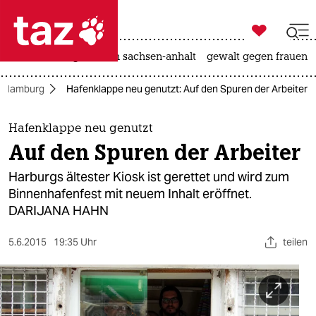

taz zahl ich
hitze
landtagswahl in sachsen-anhalt
gewalt gegen frauen

taz zahl ich
Hamburg
Hafenklappe neu genutzt: Auf den Spuren der Arbeiter
taz zahl ich
themen
Hafenklappe neu genutzt
Auf den Spuren der Arbeiter
politik
Harburgs ältester Kiosk ist gerettet und wird zum
öko
Binnenhafenfest mit neuem Inhalt eröffnet.
DARIJANA HAHN
gesellschaft
5.6.2015
19:35 Uhr
teilen
kultur
sport