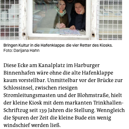
berlin
nord
wahrheit
verlag
Bringen Kultur in die Hafenklappe: die vier Retter des Kiosks.
Foto: Darijana Hahn
verlag
veranstaltungen
Diese Ecke am Kanalplatz im Harburger
Binnenhafen wäre ohne die alte Hafenklappe
shop
kaum vorstellbar. Unmittelbar vor der Brücke zur
fragen & hilfe
Schlossinsel, zwischen riesigen
Stromleitungsmasten und der Blohmstraße, hielt
unterstützen
der kleine Kiosk mit dem markanten Trinkhallen-
abo
Schriftzug seit 139 Jahren die Stellung. Wenngleich
die Spuren der Zeit die kleine Bude ein wenig
genossenschaft
windschief werden ließ.