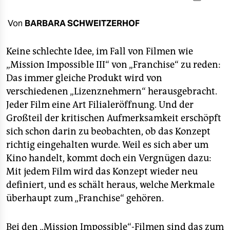
berlin
nord
Von
BARBARA SCHWEITZERHOF
wahrheit
Keine schlechte Idee, im Fall von Filmen wie
„Mission Impossible III“ von „Franchise“ zu reden:
verlag
Das immer gleiche Produkt wird von
verlag
verschiedenen „Lizenznehmern“ herausgebracht.
Jeder Film eine Art Filialeröffnung. Und der
veranstaltungen
Großteil der kritischen Aufmerksamkeit erschöpft
shop
sich schon darin zu beobachten, ob das Konzept
richtig eingehalten wurde. Weil es sich aber um
fragen & hilfe
Kino handelt, kommt doch ein Vergnügen dazu:
unterstützen
Mit jedem Film wird das Konzept wieder neu
definiert, und es schält heraus, welche Merkmale
abo
überhaupt zum „Franchise“ gehören.
genossenschaft
Bei den „Mission Impossible“-Filmen sind das zum