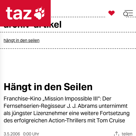

taz zahl ich
archiv-artikel

taz zahl ich
taz zahl ich
hängt in den seilen
themen
politik
öko
Hängt in den Seilen
gesellschaft
Franchise-Kino „Mission Impossible III“: Der
Fernsehserien-Regisseur J. J. Abrams unternimmt
kultur
als jüngster Lizenznehmer eine weitere Fortsetzung
des erfolgreichen Action-Thrillers mit Tom Cruise
sport
3.5.2006
0:00 Uhr
teilen