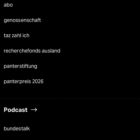
abo
genossenschaft
taz zahl ich
recherchefonds ausland
panterstiftung
panterpreis 2026
Podcast
bundestalk