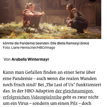
berlin
nord
wahrheit
verlag
verlag
könnte die Pandemie beenden: Ellie (Bella Ramsey) (links)
Foto: Liane Hentscher/HBO/imago
veranstaltungen
Von
Arabella Wintermayr
shop
fragen & hilfe
Kann man Gefallen finden an einer Serie über
eine Pandemie – auch wenn die realen Wunden
unterstützen
noch frisch sind? Bei „The Last of Us“ funktioniert
abo
das. In der HBO-Adaption
der gleichnamigen,
erfolgreichen Videospielreihe
geht es zwar nicht
genossenschaft
um ein Virus – sondern um einen Pilz – doch