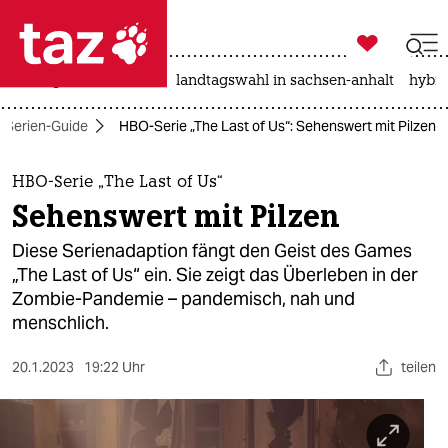

taz zahl ich
niedrigwasser
rente
landtagswahl in sachsen-anhalt
hybri

taz zahl ich
Serien-Guide
HBO-Serie „The Last of Us“: Sehenswert mit Pilzen
taz zahl ich
themen
HBO-Serie „The Last of Us“
Sehenswert mit Pilzen
politik
Diese Serienadaption fängt den Geist des Games
öko
„The Last of Us“ ein. Sie zeigt das Überleben in der
Zombie-Pandemie – pandemisch, nah und
gesellschaft
menschlich.
kultur
20.1.2023
19:22 Uhr
teilen
sport