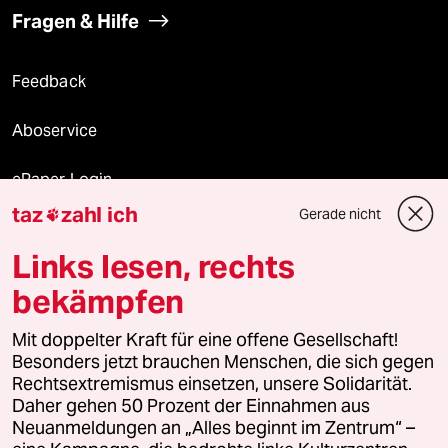
Fragen & Hilfe
Feedback
Aboservice
ePaper Login
taz
zahl ich
Gerade nicht

Downloads für Abonnierende
Links lesen, rechts
bekämpfen
© 2026 taz Verlags und Vertriebs GmbH
Mit doppelter Kraft für eine offene Gesellschaft!
Alle Rechte vorbehalten. Bei rechtlichen Fragen oder für Genehmigungen
wenden Sie sich bitte an
lizenzen@taz.de
Besonders jetzt brauchen Menschen, die sich gegen
Rechtsextremismus einsetzen, unsere Solidarität.
Daher gehen 50 Prozent der Einnahmen aus
Feedback
Redaktionsstatut
Kommune-Richtlinien
KI-
Neuanmeldungen an „Alles beginnt im Zentrum“ –