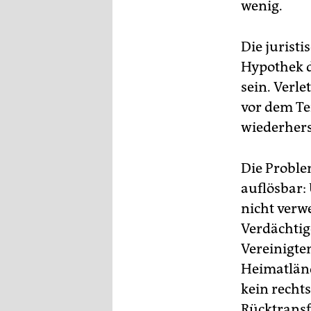
epaper login
wenig.
Die jurist
Hypothek d
sein. Verle
vor dem Ter
wiederhers
Die Proble
auflösbar: 
nicht verwe
Verdächtig
Vereinigte
Heimatländ
kein recht
Rücktransf