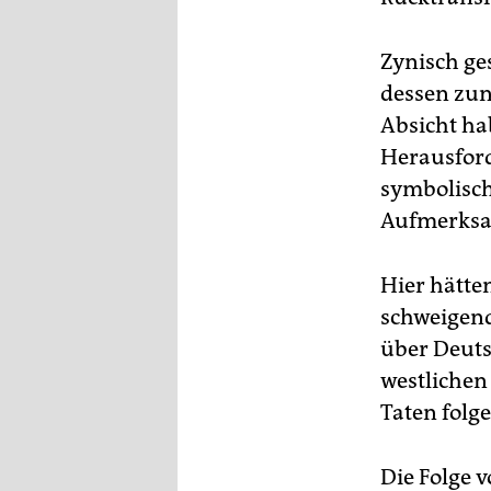
Zynisch ge
dessen zun
Absicht ha
Herausford
symbolisch
Aufmerksa
Hier hätte
schweigend
über Deuts
westlichen
Taten folge
Die Folge 