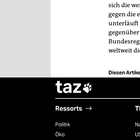
sich die w
gegen die 
unterläuft
gegenüber 
Bundesregi
weltweit d
Diesen Artikel
taz

Ressorts
T
Politik
Na
Öko
U