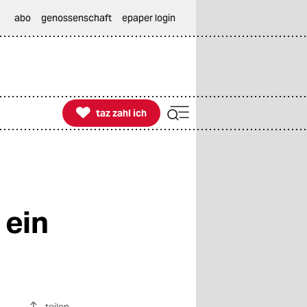
abo
genossenschaft
epaper login

taz zahl ich
taz zahl ich
 ein