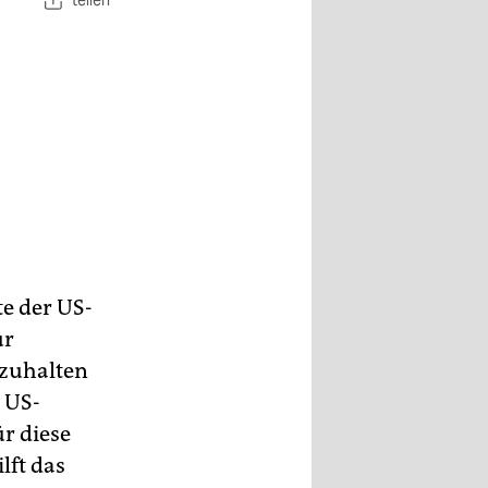
teilen
e der US-
ur
nzuhalten
 US-
r diese
lft das