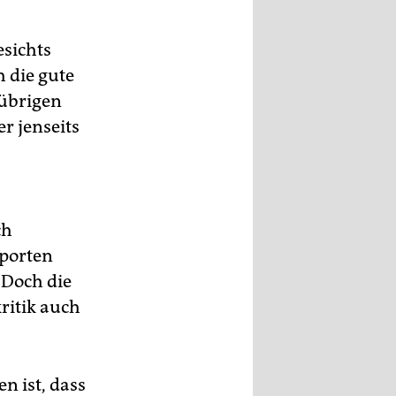
esichts
 die gute
 übrigen
r jenseits
ch
sporten
 Doch die
ritik auch
n ist, dass