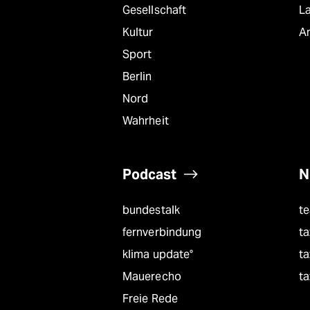
Gesellschaft
L
Kultur
A
Sport
Berlin
Nord
Wahrheit
Podcast
N
bundestalk
t
fernverbindung
ta
klima update°
ta
Mauerecho
ta
Freie Rede