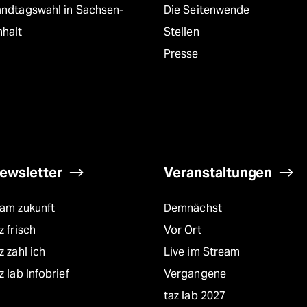
andtagswahl in Sachsen-
Die Seitenwende
nhalt
Stellen
Presse
ewsletter
Veranstaltungen
eam zukunft
Demnächst
z frisch
Vor Ort
z zahl ich
Live im Stream
z lab Infobrief
Vergangene
taz lab 2027