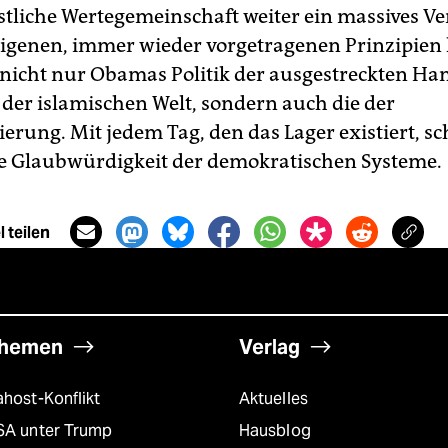
estliche Wertegemeinschaft weiter ein massives V
eigenen, immer wieder vorgetragenen Prinzipien l
 nicht nur Obamas Politik der ausgestreckten Ha
der islamischen Welt, sondern auch die der
erung. Mit jedem Tag, den das Lager existiert, s
ie Glaubwürdigkeit der demokratischen Systeme.
 teilen
hemen
Verlag
host-Konflikt
Aktuelles
SA unter Trump
Hausblog