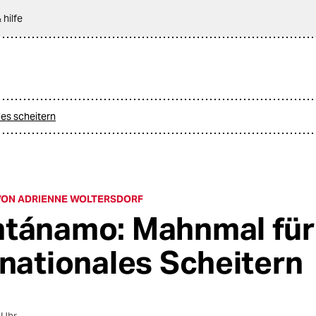
 hilfe
es scheitern
ON ADRIENNE WOLTERSDORF
tánamo: Mahnmal für
rnationales Scheitern