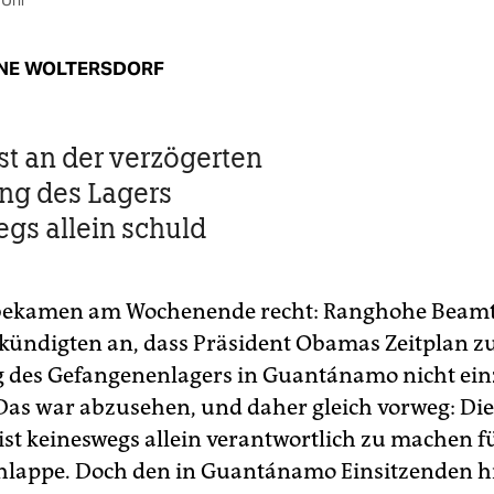
 Uhr
NE WOLTERSDORF
t an der verzögerten
ng des Lagers
gs allein schuld
 bekamen am Wochenende recht: Ranghohe Beamt
kündigten an, dass Präsident Obamas Zeitplan z
 des Gefangenenlagers in Guantánamo nicht ei
 Das war abzusehen, und daher gleich vorweg: Die
ist keineswegs allein verantwortlich zu machen fü
hlappe. Doch den in Guantánamo Einsitzenden hi