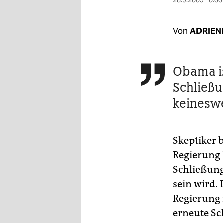
berlin
28.9.2009
0:00
nord
Von
ADRIEN
wahrheit
verlag
Obama is

Schließu
verlag
keineswe
veranstaltungen
shop
Skeptiker
fragen & hilfe
Regierung 
unterstützen
Schließung
sein wird.
abo
Regierung 
genossenschaft
erneute Sc