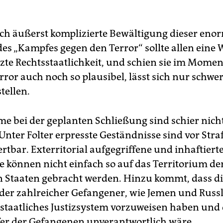
isch äußerst komplizierte Bewältigung dieser en
es „Kampfes gegen den Terror“ sollte allen eine
tzte Rechtsstaatlichkeit, und schien sie im Mome
ror auch noch so plausibel, lässt sich nur schwe
tellen.
me bei der geplanten Schließung sind schier nich
Unter Folter erpresste Geständnisse sind vor Stra
rtbar. Exterritorial aufgegriffene und inhaftiert
e können nicht einfach so auf das Territorium de
n Staaten gebracht werden. Hinzu kommt, dass d
er zahlreicher Gefangener, wie Jemen und Russl
sstaatliches Justizsystem vorzuweisen haben und
er der Gefangenen unverantwortlich wäre.