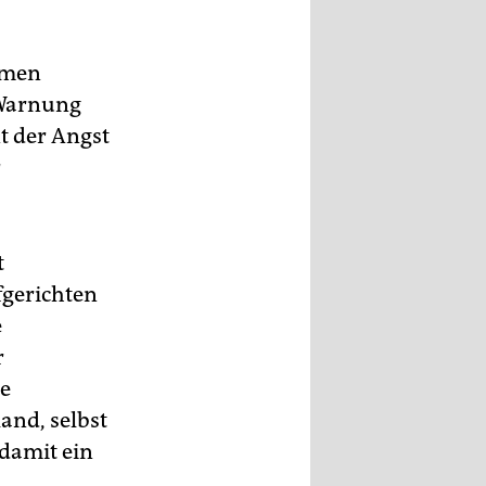
ormen
 Warnung
nt der Angst
r
t
fgerichten
e
r
ie
and, selbst
 damit ein