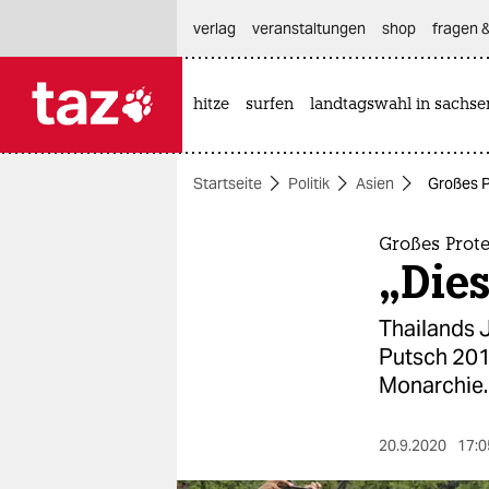
hautnavigation anspringen
hauptinhalt anspringen
footer anspringen
verlag
veranstaltungen
shop
fragen &
hitze
surfen
landtagswahl in sachse

taz zahl ich
taz zahl ich
Startseite
Politik
Asien
Großes P
themen
politik
Großes Prot
„Die
öko
Thailands 
gesellschaft
Putsch 2014
Monarchie.
kultur
sport
20.9.2020
17:0