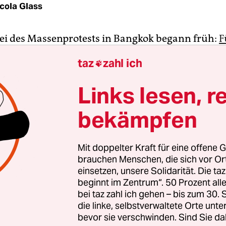
cola Glass
ei des Massenprotests in Bangkok begann früh:
F
studentischen Protestbewegung hatten bereits a
taz
zahl ich

aschung versprochen, am Sonntag war es dann so 
e Plakette in den Boden des „Sanam Luang“ (König
Links lesen, r
inmauern. Auf der Inschrift war zu lesen:
bekämpfen
mmerung, 20. September 2020“, umrandet von W
etwa lauten: „Die Menschen sollen wissen, dass d
ehört, nicht dem König.“
Mit doppelter Kraft für eine offene G
brauchen Menschen, die sich vor O
olksplakette“ dient als Ersatz für jene, die einst i
einsetzen, unsere Solidarität. Die ta
beginnt im Zentrum“. 50 Prozent a
s einige Kilometer entfernten „Royal Plaza“ einge
bei taz zahl ich gehen – bis zum 30
, aber im April 2017 auf mysteriöse Weise „versc
die linke, selbstverwaltete Orte unte
bevor sie verschwinden. Sind Sie da