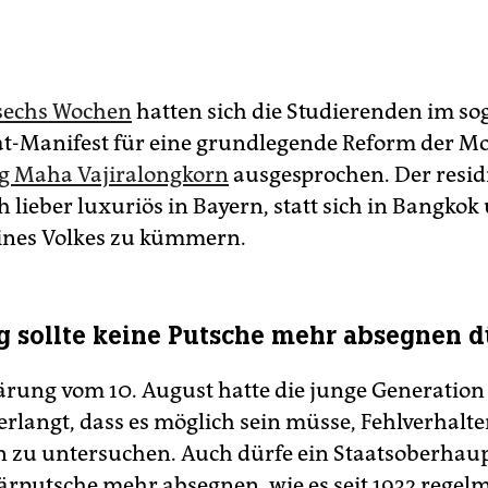
 sechs Wochen
hatten sich die Studierenden im s
-Manifest für eine grundlegende Reform der M
g Maha Vajiralongkorn
ausgesprochen. Der resid
 lieber luxuriös in Bayern, statt sich in Bangkok
ines Volkes zu kümmern.
g sollte keine Putsche mehr absegnen d
lärung vom 10. August hatte die junge Generation
rlangt, dass es möglich sein müsse, Fehlverhalte
zu untersuchen. Auch dürfe ein Staatsoberhaup
tärputsche mehr absegnen, wie es seit 1932 regel