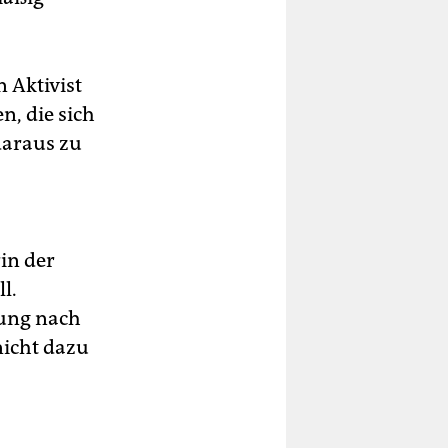
n Aktivist
n, die sich
daraus zu
rin der
l.
rung nach
nicht dazu