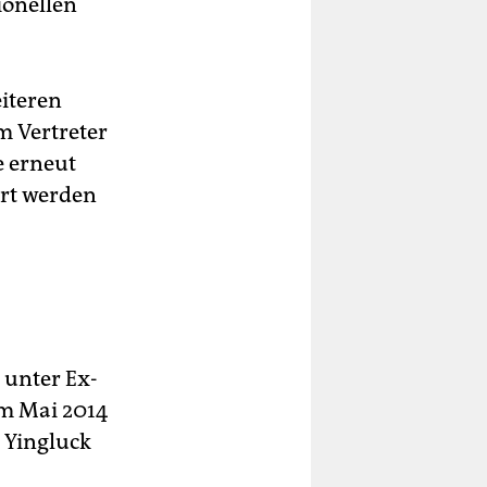
ionellen
eiteren
m Vertreter
e erneut
ert werden
 unter Ex-
im Mai 2014
 Yingluck