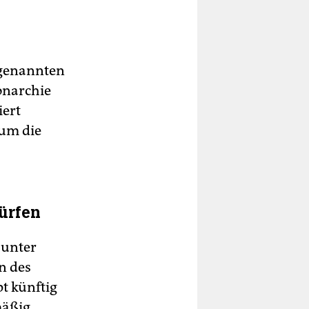
ogenannten
onarchie
iert
 um die
ürfen
 unter
n des
t künftig
mäßig