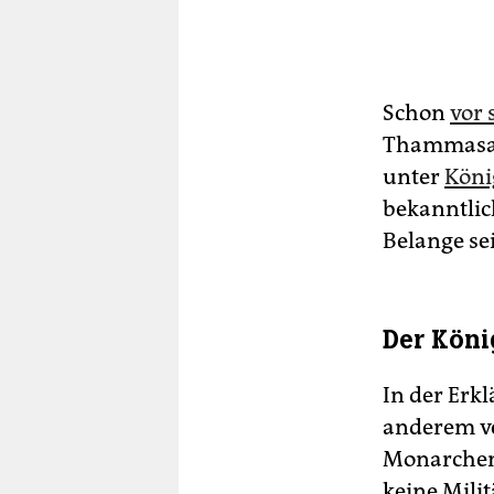
Schon
vor
Thammasat
unter
Köni
bekanntlich
Belange se
Der Köni
In der Erk
anderem ve
Monarchen 
keine Mili