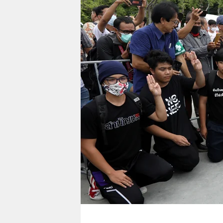
berlin
nord
wahrheit
verlag
verlag
veranstaltungen
shop
fragen & hilfe
unterstützen
abo
genossenschaft