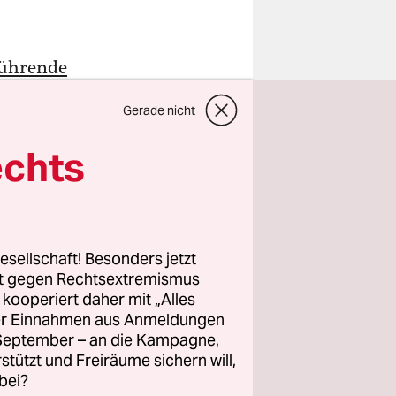
ührende
m Vorabend
Gerade nicht
weit: Sie
liches
echts
orten, die
ieses Land
esellschaft! Besonders jetzt
rt gegen Rechtsextremismus
n den
z kooperiert daher mit „Alles
ller Einnahmen aus Anmeldungen
lassen
. September – an die Kampagne,
hwand“.
rstützt und Freiräume sichern will,
bei?