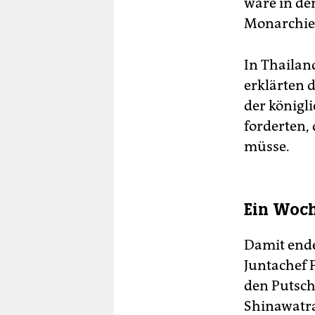
wäre in de
Monarchie,
In Thailan
erklärten d
der königli
forderten,
müsse.
Ein Woch
Damit ende
Juntachef 
den Putsch
Shinawatra