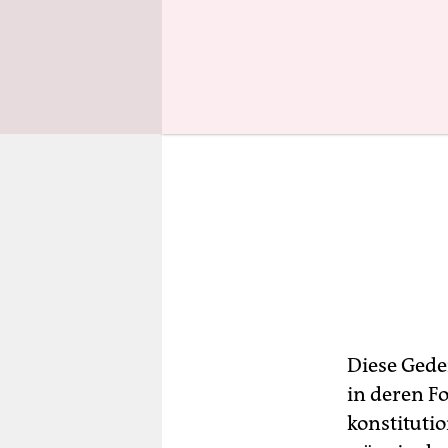
Diese Geden
in deren F
konstituti