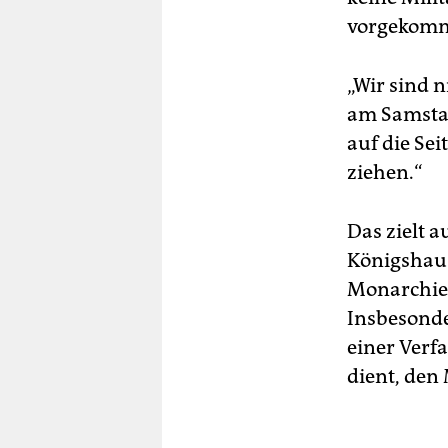
vorgekomm
„Wir sind n
am Samstag
auf die Se
ziehen.“
Das zielt 
Königshause
Monarchie“ 
Insbesonde
einer Verfa
dient, den