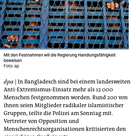
berlin
nord
wahrheit
verlag
verlag
Mit den Festnahmen will die Regierung Handlungsfähigkeit
beweisen
veranstaltungen
Foto: ap
shop
dpa
| In Bangladesch sind bei einem landesweiten
fragen & hilfe
Anti-Extremismus-Einsatz mehr als 12 000
Menschen festgenommen worden. Rund 200 von
unterstützen
ihnen seien Mitglieder radikaler islamistischer
Gruppen, teilte die Polizei am Sonntag mit.
abo
Vertreter von Opposition und
genossenschaft
Menschenrechtsorganisationen kritisierten den