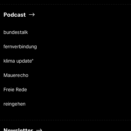
Podcast
bundestalk
fernverbindung
klima update°
Mauerecho
Freie Rede
reingehen
Newsletter