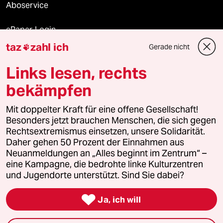
Aboservice
ePaper Login
taz
zahl ich
Gerade nicht

Downloads für Abonnierende
Links lesen, rechts
bekämpfen
© 2026 taz Verlags und Vertriebs GmbH
Alle Rechte vorbehalten. Bei rechtlichen Fragen oder für Genehmigungen
Mit doppelter Kraft für eine offene Gesellschaft!
wenden Sie sich bitte an
lizenzen@taz.de
Besonders jetzt brauchen Menschen, die sich gegen
Rechtsextremismus einsetzen, unsere Solidarität.
Daher gehen 50 Prozent der Einnahmen aus
Feedback
Redaktionsstatut
Kommune-Richtlinien
KI-
Neuanmeldungen an „Alles beginnt im Zentrum“ –
eine Kampagne, die bedrohte linke Kulturzentren
Leitlinie
Informant
Datenschutz
Impressum
AGB
und Jugendorte unterstützt. Sind Sie dabei?
Seitenwende
Einwilligungen widerrufen (Ads)

Ja, ich will