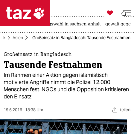

taz zahl ich
hitze
surfen
landtagswahl in sachsen-anhalt
gewalt gegen

taz zahl ich
itik
Asien
Großeinsatz in Bangladesch: Tausende Festnahmen
taz zahl ich
themen
Großeinsatz in Bangladesch
Tausende Festnahmen
politik
Im Rahmen einer Aktion gegen islamistisch
öko
motivierte Angriffe nimmt die Polizei 12.000
Menschen fest. NGOs und die Opposition kritisieren
gesellschaft
den Einsatz.
kultur
19.6.2016
18:38 Uhr
teilen
sport