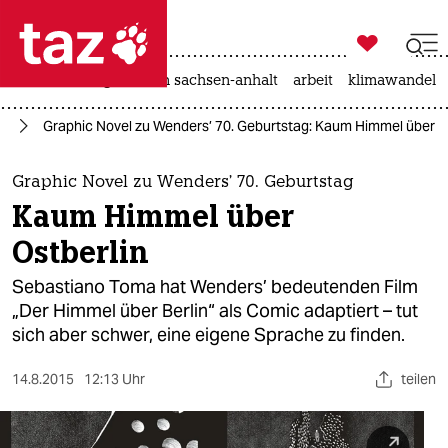

taz zahl ich
hitze
landtagswahl in sachsen-anhalt
arbeit
klimawandel

taz zahl ich
ch
Graphic Novel zu Wenders’ 70. Geburtstag: Kaum Himmel über O
taz zahl ich
themen
Graphic Novel zu Wenders’ 70. Geburtstag
Kaum Himmel über
politik
Ostberlin
öko
Sebastiano Toma hat Wenders’ bedeutenden Film
„Der Himmel über Berlin“ als Comic adaptiert – tut
gesellschaft
sich aber schwer, eine eigene Sprache zu finden.
kultur
14.8.2015
12:13 Uhr
teilen
sport