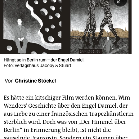
berlin
nord
wahrheit
verlag
verlag
Hängt so in Berlin rum – der Engel Damiel.
Foto: Verlagshaus Jacoby & Stuart
veranstaltungen
shop
Von
Christine Stöckel
fragen & hilfe
Es hätte ein kitschiger Film werden können. Wim
unterstützen
Wenders’ Geschichte über den Engel Damiel, der
aus Liebe zu einer französischen Trapezkünstlerin
abo
sterblich wird. Doch was von „Der Himmel über
genossenschaft
Berlin“ in Erinnerung bleibt, ist nicht die
säuselnde Französin. Sondern ein Staunen über