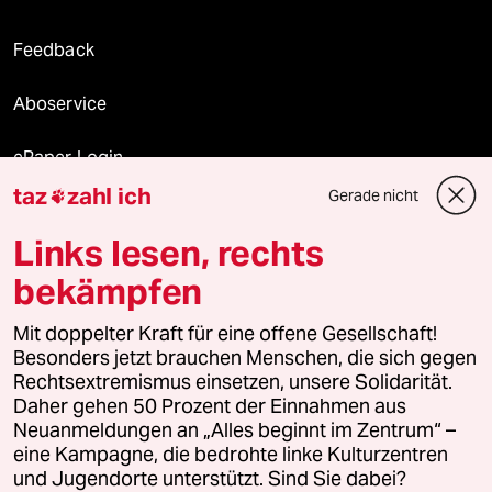
Feedback
Aboservice
ePaper Login
taz
zahl ich
Gerade nicht

Downloads für Abonnierende
Links lesen, rechts
bekämpfen
© 2026 taz Verlags und Vertriebs GmbH
Alle Rechte vorbehalten. Bei rechtlichen Fragen oder für Genehmigungen
Mit doppelter Kraft für eine offene Gesellschaft!
wenden Sie sich bitte an
lizenzen@taz.de
Besonders jetzt brauchen Menschen, die sich gegen
Rechtsextremismus einsetzen, unsere Solidarität.
Daher gehen 50 Prozent der Einnahmen aus
Feedback
Redaktionsstatut
Kommune-Richtlinien
KI-
Neuanmeldungen an „Alles beginnt im Zentrum“ –
eine Kampagne, die bedrohte linke Kulturzentren
Leitlinie
Informant
Datenschutz
Impressum
AGB
und Jugendorte unterstützt. Sind Sie dabei?