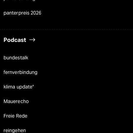
panterpreis 2026
Podcast
bundestalk
fernverbindung
klima update°
Mauerecho
Freie Rede
reingehen