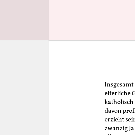
Insgesamt 
elterliche 
katholisc
davon prof
erzieht se
zwanzig Jah