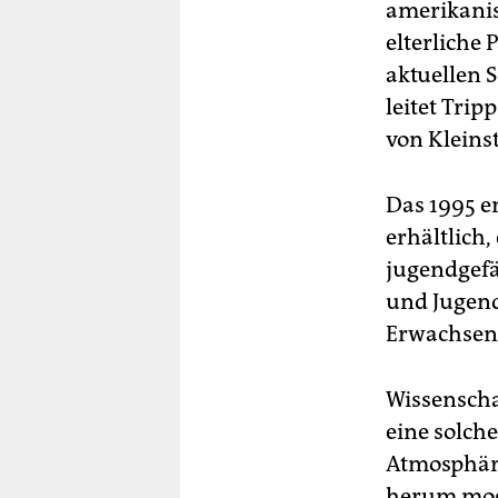
amerikanisc
elterliche 
aktuellen 
leitet Tri
von Kleins
Das 1995 e
erhältlich,
jugendgefä
und Jugend
Erwachsene
Wissenschaf
eine solch
Atmosphäre
herum moge