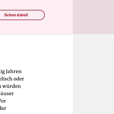
Schon dabei!
ig Jahren
elisch oder
en würden
häuser
Vor
der