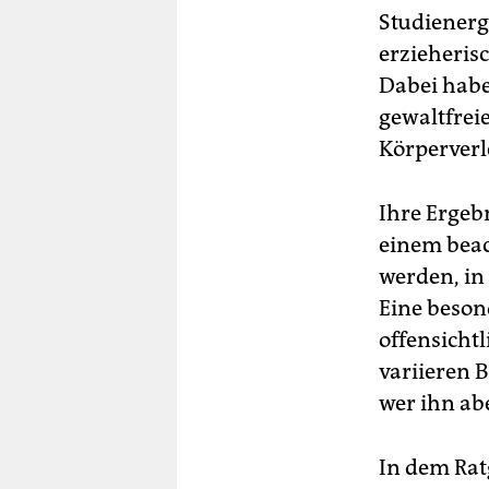
Studienerg
erzieheris
Dabei habe
gewaltfrei
Körperverl
Ihre Ergeb
einem beac
werden, in 
Eine besond
offensicht
variieren B
wer ihn abe
In dem Rat