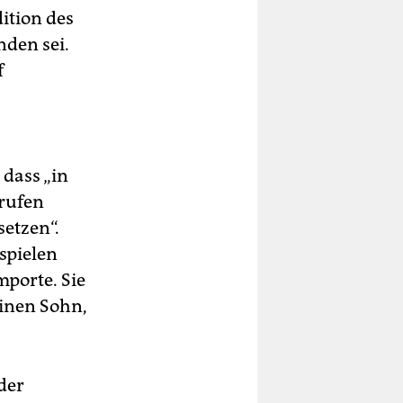
ition des
nden sei.
f
 dass „in
erufen
setzen“.
 spielen
mporte. Sie
einen Sohn,
der