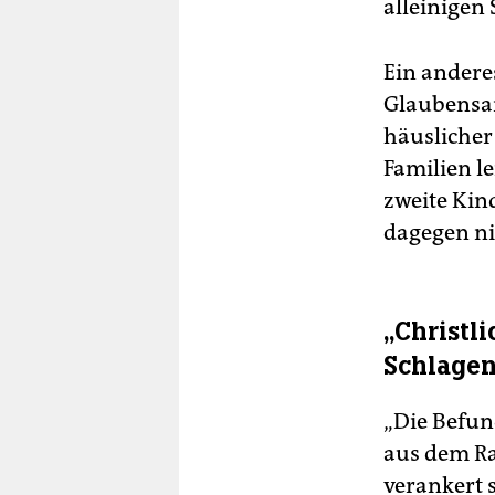
alleinigen
Ein anderes
Glaubensan
häuslicher
Familien le
zweite Kind
dagegen nic
„Christl
Schlagen
„Die Befund
aus dem Ra
verankert s