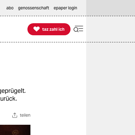
abo
genossenschaft
epaper login

taz zahl ich
taz zahl ich
geprügelt.
zurück.
teilen