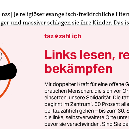
G
taz
|
Je religiöser evangelisch-freikirchliche Elter
ger und massiver schlagen sie ihre Kinder. Das is
iner Studie des Kriminologischen Forschungsinst
taz
zahl ich

en (KFN), die deren Leiter Christian Pfeiffer am
tschen Präventionstag in Bielefeld vorstellte.
Links lesen, r
bekämpfen
age für Pfeiffers Analyse bilden zwei Befragunge
00 Schülern aus der neunten Jahrgangsstufe sow
0 Erwachsenen über Missbrauch und innerfamili
Mit doppelter Kraft für eine offene G
ahrungen.
brauchen Menschen, die sich vor O
einsetzen, unsere Solidarität. Die ta
beginnt im Zentrum“. 50 Prozent a
bei taz zahl ich gehen – bis zum 30
die linke, selbstverwaltete Orte unte
bevor sie verschwinden. Sind Sie da