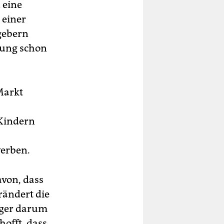
 eine
 einer
gebern
igung schon
Markt
 Kindern
werben.
avon, dass
rändert die
nger darum
hofft, dass