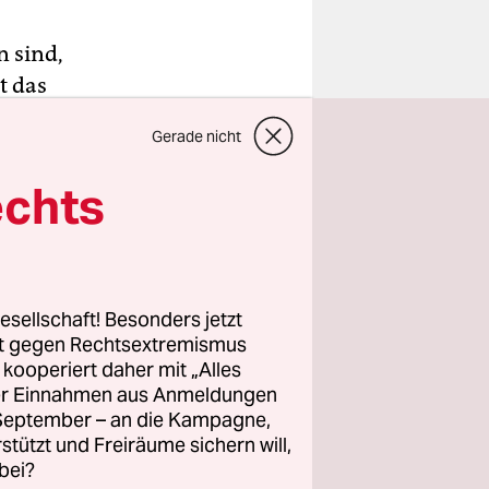
n sind,
t das
ituts
Gerade nicht
 Dienstag
echts
n: Eine mit
ie eine mit
äre
esellschaft! Besonders jetzt
rt gegen Rechtsextremismus
z kooperiert daher mit „Alles
ller Einnahmen aus Anmeldungen
. September – an die Kampagne,
rstützt und Freiräume sichern will,
bei?