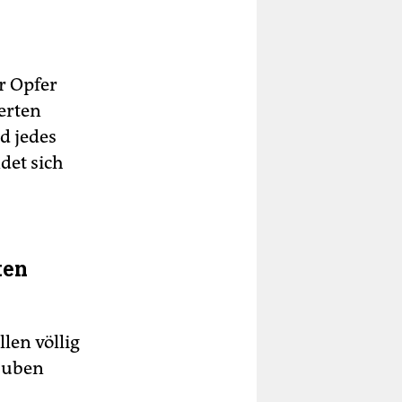
r Opfer
erten
d jedes
det sich
ten
len völlig
lauben