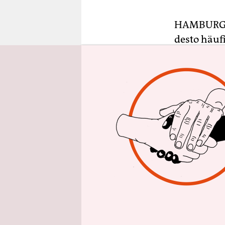
epaper login
HAMBUR
desto häufi
Ergebnis e
Niedersachs
auf dem Deu
Die Grundl
knapp 45.0
etwa 11.50
Gewalterf