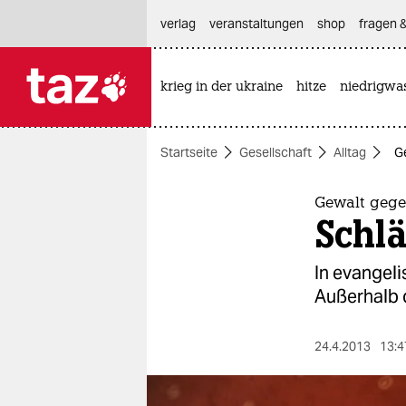
hautnavigation anspringen
hauptinhalt anspringen
footer anspringen
verlag
veranstaltungen
shop
fragen &
krieg in der ukraine
hitze
niedrigwa

taz zahl ich
taz zahl ich
Startseite
Gesellschaft
Alltag
G
themen
politik
Gewalt gege
Schl
öko
In evangeli
gesellschaft
Außerhalb 
kultur
24.4.2013
13:4
sport