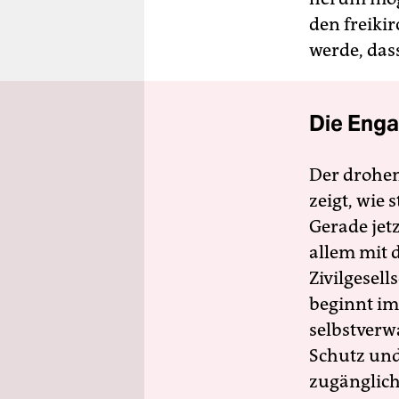
den freiki
werde, dass
Die Enga
Der drohe
zeigt, wie
Gerade jet
allem mit d
Zivilgesell
beginnt im
selbstverw
Schutz und 
zugänglich