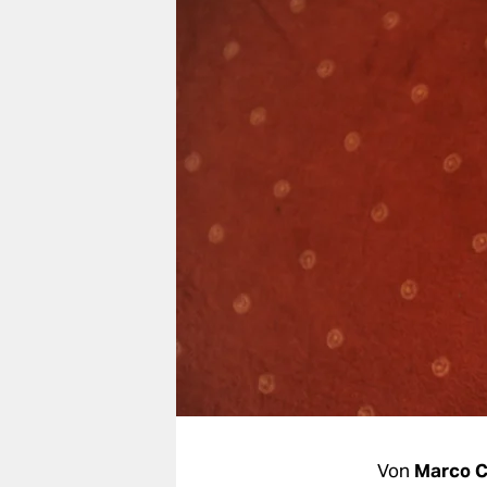
berlin
nord
wahrheit
verlag
verlag
veranstaltungen
shop
fragen & hilfe
unterstützen
abo
genossenschaft
Von
Marco C