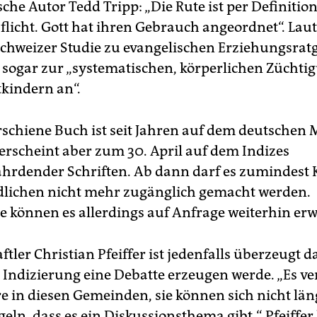
he Autor Tedd Tripp: „Die Rute ist per Definition
Pflicht. Gott hat ihren Gebrauch angeordnet“. Laut
Schweizer Studie zu evangelischen Erziehungsrat
pp sogar zur „systematischen, körperlichen Zücht
tkindern an“.
rschiene Buch ist seit Jahren auf dem deutschen 
 erscheint aber zum 30. April auf dem Indizes
hrdender Schriften. Ab dann darf es zumindest
lichen nicht mehr zugänglich gemacht werden.
 können es allerdings auf Anfrage weiterhin er
tler Christian Pfeiffer ist jedenfalls überzeugt d
e Indizierung eine Debatte erzeugen werde. „Es ve
 in diesen Gemeinden, sie können sich nicht lä
ln, dass es ein Diskussionsthema gibt.“ Pfeiffer 