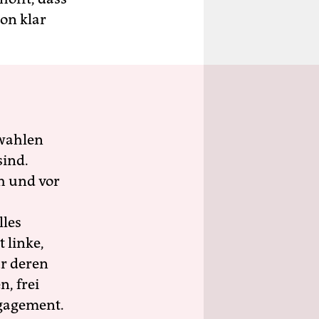
on klar
wahlen
sind.
h und vor
lles
 linke,
ür deren
n, frei
ngagement.