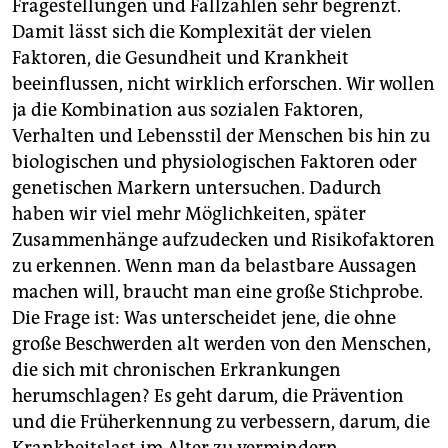
Fragestellungen und Fallzahlen sehr begrenzt.
Bezahlt
wird das Projekt vom
Damit lässt sich die Komplexität der vielen
Bundesforschungsministerium, 14 Bundesländern und
Faktoren, die Gesundheit und Krankheit
der Helmholtz-Gemeinschaft Deutscher
beeinflussen, nicht wirklich erforschen. Wir wollen
Forschungszentren.
ja die Kombination aus sozialen Faktoren,
Verhalten und Lebensstil der Menschen bis hin zu
biologischen und physiologischen Faktoren oder
genetischen Markern untersuchen. Dadurch
haben wir viel mehr Möglichkeiten, später
Zusammenhänge aufzudecken und Risikofaktoren
zu erkennen. Wenn man da belastbare Aussagen
machen will, braucht man eine große Stichprobe.
Die Frage ist: Was unterscheidet jene, die ohne
große Beschwerden alt werden von den Menschen,
die sich mit chronischen Erkrankungen
herumschlagen? Es geht darum, die Prävention
und die Früherkennung zu verbessern, darum, die