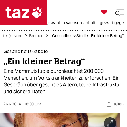

taz zahl ich
hitze
surfen
landtagswahl in sachsen-anhalt
gewalt gegen

taz zahl ich
eite
Nord
Bremen
Gesundheits-Studie: „Ein kleiner Betrag“
taz zahl ich
themen
Gesundheits-Studie
„Ein kleiner Betrag“
politik
Eine Mammutstudie durchleuchtet 200.000
öko
Menschen, um Volkskrankheiten zu erforschen. Ein
Gespräch über gesundes Altern, teure Infrastruktur
gesellschaft
und sichere Daten.
kultur
26.6.2014
18:30 Uhr
teilen
sport