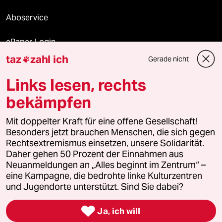
Aboservice
ePaper Login
taz
zahl ich
Gerade nicht

Downloads für Abonnierende
Links lesen, rechts
bekämpfen
© 2026 taz Verlags und Vertriebs GmbH
Alle Rechte vorbehalten. Bei rechtlichen Fragen oder für Genehmigungen
Mit doppelter Kraft für eine offene Gesellschaft!
wenden Sie sich bitte an
lizenzen@taz.de
Besonders jetzt brauchen Menschen, die sich gegen
Rechtsextremismus einsetzen, unsere Solidarität.
Daher gehen 50 Prozent der Einnahmen aus
Feedback
Redaktionsstatut
Kommune-Richtlinien
KI-
Neuanmeldungen an „Alles beginnt im Zentrum“ –
eine Kampagne, die bedrohte linke Kulturzentren
Leitlinie
Informant
Datenschutz
Impressum
AGB
und Jugendorte unterstützt. Sind Sie dabei?
Seitenwende
Einwilligungen widerrufen (Ads)

Ja, ich will