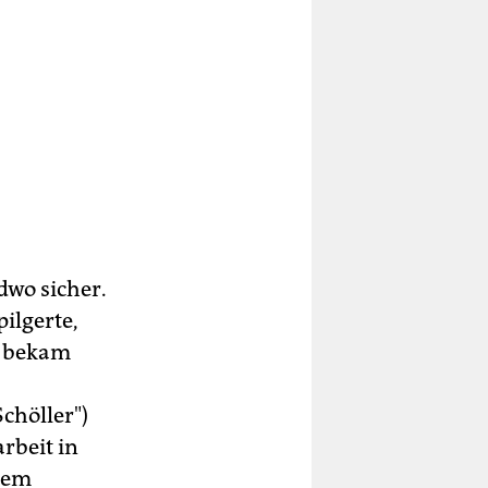
wo sicher.
ilgerte,
, bekam
chöller")
rbeit in
 dem