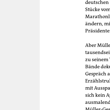
deutschen 
Stücke vom
Marathonl
ändern, mi
Präsidente
Aber Mülle
tausendsei
zu seinem 
Bände doku
Gespräch al
Erzählstruk
mit Ausspa
sich kein A
ausmalende
Müller-Ges