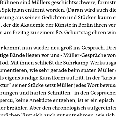
Bühnen sind Müllers geschichtsschwere, formst
 Spielplan entfernt worden. (Daran wird auch di
esung aus seinen Gedichten und Stücken kaum 
t der die Akademie der Künste in Berlin ihren ve
n am Freitag zu seinem 80. Geburtstag ehren wir
r kommt nun wieder neu groß ins Gespräch. Dre
tige Bände liegen vor uns - Müller-Gespräche von
Tod. Mit ihnen schließt die Suhrkamp-Werkausga
mentieren, wie sehr gerade beim späten Müller 
s eigenständige Kunstform auftritt. In der "krist
tur" seiner Stücke setzt Müller jedes Wort bewuss
rungen und harten Schnitten - in den Gesprächen
percu, keine Anekdote entgehen, ist er ein episch
r Erzähler. Aber den chronologisch aufgereihten
prächen lässt sich auch gut entnehmen, wie sic