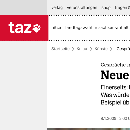
hautnavigation anspringen
hauptinhalt anspringen
footer anspringen
verlag
veranstaltungen
shop
fragen &
hitze
landtagswahl in sachsen-anhalt

taz zahl ich
taz zahl ich
Startseite
Kultur
Künste
Gesprä
themen
politik
Gespräche m
Neue
öko
Einerseits:
gesellschaft
Was würde 
Beispiel üb
kultur
sport
8.1.2009
2:00 