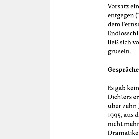
Vorsatz ei
entgegen ("
dem Ferns
Endlosschl
ließ sich 
gruseln.
Gespräche
Es gab kei
Dichters e
über zehn 
1995, aus 
nicht mehr
Dramatiker