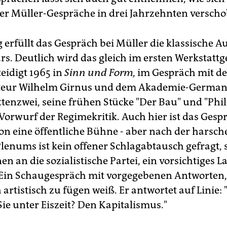
er Müller-Gespräche in drei Jahrzehnten versch
erfüllt das Gespräch bei Müller die klassische A
. Deutlich wird das gleich im ersten Werkstattg
eidigt 1965 in
Sinn und Form,
im Gespräch mit d
teur Wilhelm Girnus und dem Akademie-German
tenzwei, seine frühen Stücke "Der Bau" und "Phil
Vorwurf der Regimekritik. Auch hier ist das Gesp
on eine öffentliche Bühne - aber nach der harsch
-Plenums ist kein offener Schlagabtausch gefragt,
n an die sozialistische Partei, ein vorsichtiges 
 Ein Schaugespräch mit vorgegebenen Antworten,
 artistisch zu fügen weiß. Er antwortet auf Linie:
ie unter Eiszeit? Den Kapitalismus."