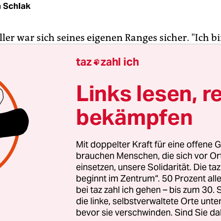
 Schlak
er war sich seines eigenen Ranges sicher. "Ich bi
amatiker, gar keine Frage" - kontert er augenzwi
taz
zahl ich

in Duisburg 1987 eine spitze Bemerkung seines
artners André Müller: "Das weiß jedes Kind inzw
Links lesen, r
wusste er seinen Ruhm zu organisieren. Ganze Sp
bekämpfen
as Berliner Ensemble unter seiner Intendanz mit 
ühen Müller-Produktion. Unvergessen auch die s
 dem Schriftzug "Shakespeare - Brecht - Müller" -
Mit doppelter Kraft für eine offene G
-Könige, einsam herrschend über das Theaterre
brauchen Menschen, die sich vor O
genoss er in den letzten Jahren den Triumph, mit 
einsetzen, unsere Solidarität. Die ta
beginnt im Zentrum“. 50 Prozent a
ater endlich jene Bastion gestürmt zu haben, die
bei taz zahl ich gehen – bis zum 30
utritt verweigert hatte.
die linke, selbstverwaltete Orte unte
bevor sie verschwinden. Sind Sie da