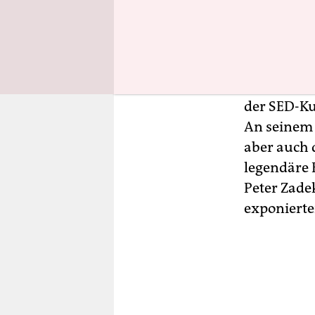
Was war da
versagte i
Meistersch
gespielt - 
Weigel an, 
der SED-Ku
An seinem 
aber auch 
legendäre 
Peter Zadek
exponierte