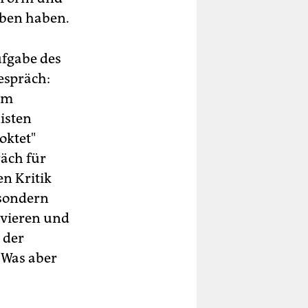
oben haben.
ufgabe des
espräch:
em
isten
oktet"
räch für
en Kritik
 sondern
Lavieren und
 der
 "Was aber