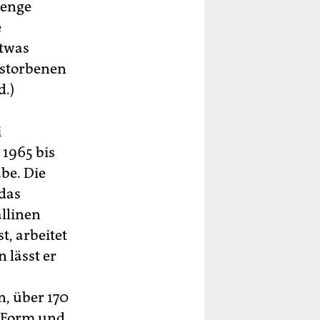
renge
e
etwas
rstorbenen
d.)
i
 1965 bis
be. Die
das
allinen
t, arbeitet
 lässt er
, über 170
h Form und