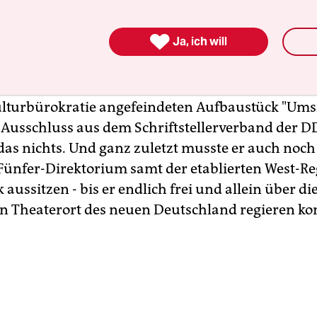
s BE zuvor ein Ort der Niederlage für Müller gew
hm Brecht in den Fünfzigerjahren den Rang des

Ja, ich will
ülers, hier wurden seine frühen Produktionsstüc
allein das "Turmzimmer" bot ihm ein paar Jahre sp
als Ort für das Verfassen einer Selbstkritik zu se
lturbürokratie angefeindeten Aufbaustück "Umsi
Ausschluss aus dem Schriftstellerverband der D
das nichts. Und ganz zuletzt musste er auch noch
Fünfer-Direktorium samt der etablierten West-R
 aussitzen - bis er endlich frei und allein über di
n Theaterort des neuen Deutschland regieren ko