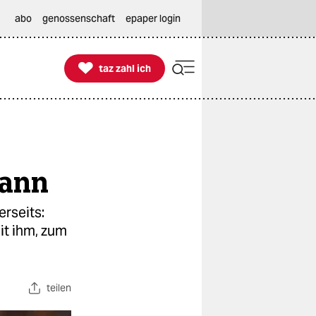
abo
genossenschaft
epaper login

taz zahl ich
taz zahl ich
Mann
erseits:
it ihm, zum
teilen