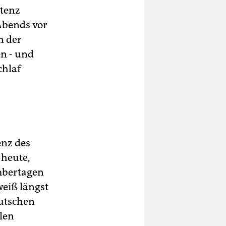
ntenz
 Abends vor
n der
n - und
chlaf
enz des
 heute,
mbertagen
weiß längst
eutschen
len