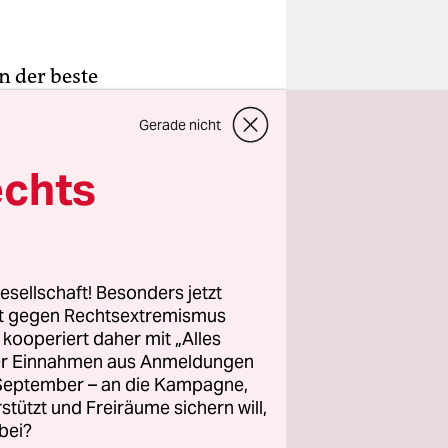
n der beste
nkernd auf
Gerade nicht
ischen." Zu
echts
ielzeiten
Geschichten
chwarzen
 drei
esellschaft! Besonders jetzt
ich.
rt gegen Rechtsextremismus
dem alten
z kooperiert daher mit „Alles
ller Einnahmen aus Anmeldungen
 ihm so
. September – an die Kampagne,
rstützt und Freiräume sichern will,
bei?