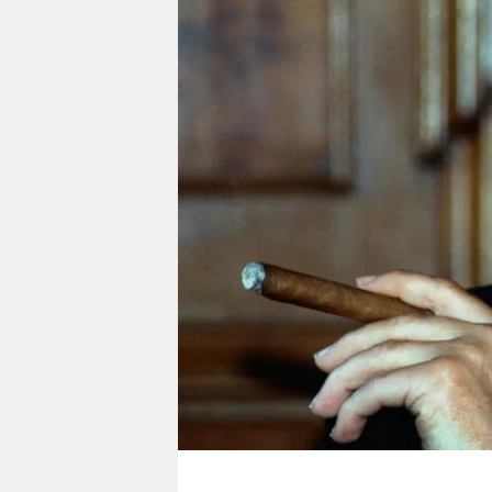
berlin
nord
wahrheit
verlag
verlag
veranstaltungen
shop
fragen & hilfe
unterstützen
abo
genossenschaft