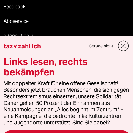
Feedback
Aboservice
ePaper Login
taz
zahl ich
Gerade nicht

Downloads für Abonnierende
Links lesen, rechts
bekämpfen
© 2026 taz Verlags und Vertriebs GmbH
Alle Rechte vorbehalten. Bei rechtlichen Fragen oder für Genehmigungen
Mit doppelter Kraft für eine offene Gesellschaft!
wenden Sie sich bitte an
lizenzen@taz.de
Besonders jetzt brauchen Menschen, die sich gegen
Rechtsextremismus einsetzen, unsere Solidarität.
Daher gehen 50 Prozent der Einnahmen aus
Feedback
Redaktionsstatut
Kommune-Richtlinien
KI-
Neuanmeldungen an „Alles beginnt im Zentrum“ –
eine Kampagne, die bedrohte linke Kulturzentren
Leitlinie
Informant
Datenschutz
Impressum
AGB
und Jugendorte unterstützt. Sind Sie dabei?