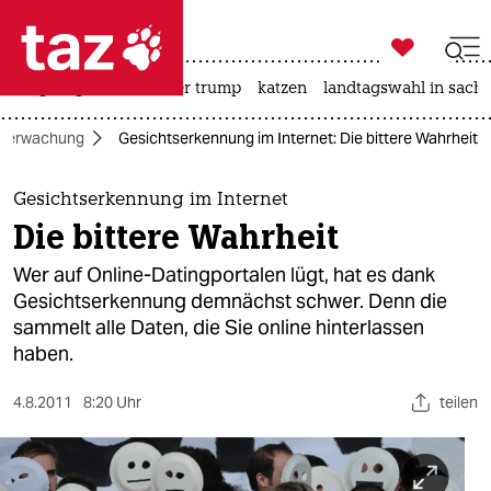

taz zahl ich
bergsteigen
usa unter trump
katzen
landtagswahl in sachs

taz zahl ich
berwachung
Gesichtserkennung im Internet: Die bittere Wahrheit
taz zahl ich
themen
Gesichtserkennung im Internet
Die bittere Wahrheit
politik
Wer auf Online-Datingportalen lügt, hat es dank
öko
Gesichtserkennung demnächst schwer. Denn die
sammelt alle Daten, die Sie online hinterlassen
gesellschaft
haben.
kultur
4.8.2011
8:20 Uhr
teilen
sport