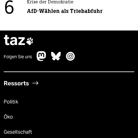
6
Krise der Demokratie
AfD-Wählen als Triebabfuhr
taz

Folgen Sie uns
Ressorts
Politik
Öko
Gesellschaft