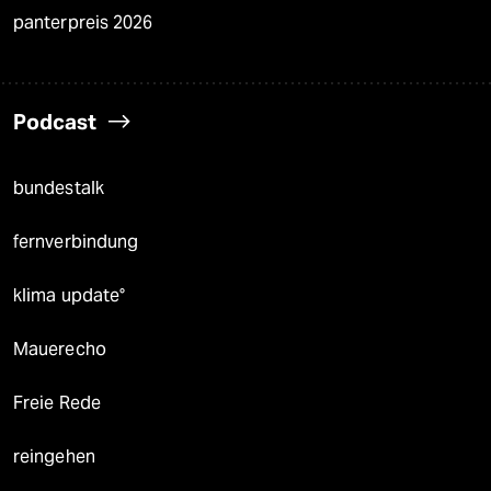
panterpreis 2026
Podcast
bundestalk
fernverbindung
klima update°
Mauerecho
Freie Rede
reingehen