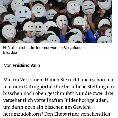
berlin
nord
wahrheit
verlag
verlag
Hilft alles nichts: Im Internet werden Sie gefunden!
Bild: dpa
veranstaltungen
Von
Frédéric Valin
shop
fragen & hilfe
Mal im Vertrauen: Haben Sie nicht auch schon mal
in einem Datingportal Ihre berufliche Stellung ein
unterstützen
bisschen nach oben geschraubt? Nur die zwei, drei
abo
versehentlich vorteilhaften Bilder hochgeladen,
um dann noch ein bisschen am Gewicht
genossenschaft
herumzudoktorn? Den Ehepartner versehentlich