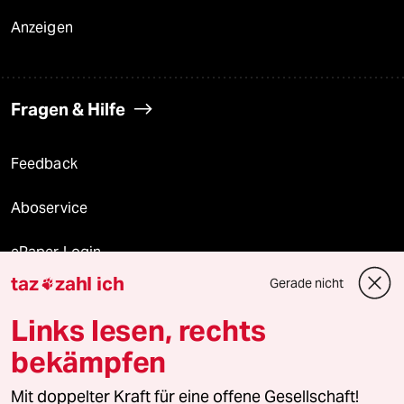
Anzeigen
Fragen & Hilfe
Feedback
Aboservice
ePaper Login
taz
zahl ich
Gerade nicht

Downloads für Abonnierende
Links lesen, rechts
bekämpfen
© 2026 taz Verlags und Vertriebs GmbH
Mit doppelter Kraft für eine offene Gesellschaft!
Alle Rechte vorbehalten. Bei rechtlichen Fragen oder für Genehmigungen