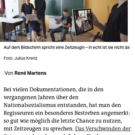
berlin
nord
wahrheit
verlag
Auf dem Bildschirm spricht eine Zeitzeugin – in echt ist sie nicht da
verlag
Foto: Julius Krenz
veranstaltungen
Von
René Martens
shop
fragen & hilfe
Bei vielen Dokumentationen, die in den
vergangenen Jahren über den
unterstützen
Nationalsozialismus entstanden, hat man den
abo
Regisseuren ein besonderes Bestreben angemerkt:
so gut wie möglich die letzte Chance zu nutzen,
genossenschaft
mit Zeitzeugen zu sprechen.
Das Verschwinden der