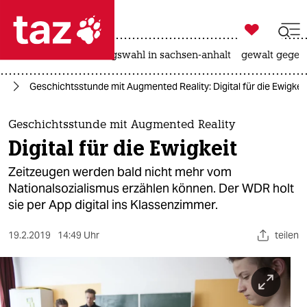

taz zahl ich
hitze
surfen
landtagswahl in sachsen-anhalt
gewalt gegen

taz zahl ich
us
Geschichtsstunde mit Augmented Reality: Digital für die Ewigkei
taz zahl ich
themen
Geschichtsstunde mit Augmented Reality
Digital für die Ewigkeit
politik
Zeitzeugen werden bald nicht mehr vom
öko
Nationalsozialismus erzählen können. Der WDR holt
sie per App digital ins Klassenzimmer.
gesellschaft
19.2.2019
14:49 Uhr
teilen
kultur
sport