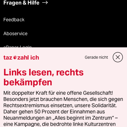
Fragen & Hilfe
Feedback
Aboservice
ePaper Login
taz
zahl ich
Gerade nicht

Downloads für Abonnierende
Links lesen, rechts
bekämpfen
© 2026 taz Verlags und Vertriebs GmbH
Mit doppelter Kraft für eine offene Gesellschaft!
Alle Rechte vorbehalten. Bei rechtlichen Fragen oder für Genehmigungen
wenden Sie sich bitte an
lizenzen@taz.de
Besonders jetzt brauchen Menschen, die sich gegen
Rechtsextremismus einsetzen, unsere Solidarität.
Daher gehen 50 Prozent der Einnahmen aus
Feedback
Redaktionsstatut
Kommune-Richtlinien
KI-
Neuanmeldungen an „Alles beginnt im Zentrum“ –
eine Kampagne, die bedrohte linke Kulturzentren