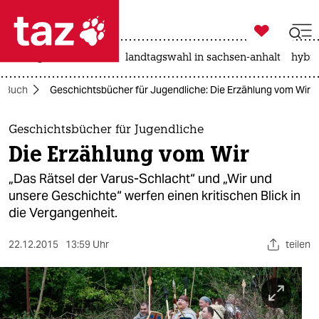

taz zahl ich
niedrigwasser
rente
landtagswahl in sachsen-anhalt
hybri

taz zahl ich
Buch
Geschichtsbücher für Jugendliche: Die Erzählung vom Wir
taz zahl ich
themen
Geschichtsbücher für Jugendliche
Die Erzählung vom Wir
politik
„Das Rätsel der Varus-Schlacht“ und „Wir und
öko
unsere Geschichte“ werfen einen kritischen Blick in
die Vergangenheit.
gesellschaft
22.12.2015
13:59 Uhr
teilen
kultur
sport