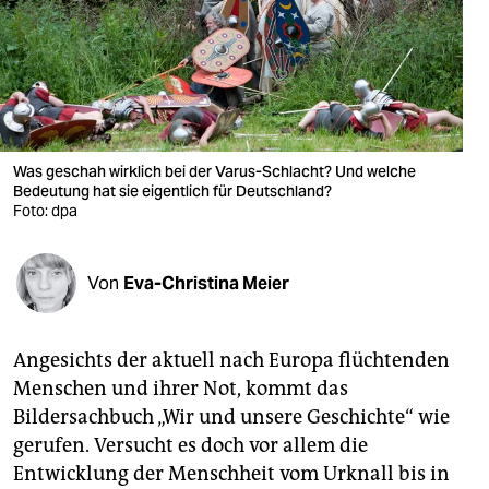
berlin
nord
wahrheit
verlag
Was geschah wirklich bei der Varus-Schlacht? Und welche
verlag
Bedeutung hat sie eigentlich für Deutschland?
Foto: dpa
veranstaltungen
shop
Von
Eva-Christina Meier
fragen & hilfe
Angesichts der aktuell nach Europa flüchtenden
unterstützen
Menschen und ihrer Not, kommt das
abo
Bildersachbuch „Wir und unsere Geschichte“ wie
gerufen. Versucht es doch vor allem die
genossenschaft
Entwicklung der Menschheit vom Urknall bis in