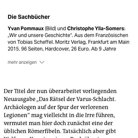
Die Sachbücher
Yvan Pommaux
(Bild) und
Christophe Ylla-Somers
:
„Wir und unsere Geschichte“. Aus dem Französischen
von Tobias Scheffel. Moritz Verlag, Frankfurt am Main
2015. 96 Seiten, Hardcover, 26 Euro. Ab 9 Jahre
mehr anzeigen
Alexandre Verhille
und
Sarah Tavernier:
„Auf großer
Fahrt. Die berühmtesten Routen der Welt“. Aus dem
Französischen von Andreas Jandl. Kleine Gestalten
Verlag, Berlin 2015. 16 Seiten, Hardcover, 24,90 Euro.
Der Titel der nun überarbeitet vorliegenden
Ab 5 Jahre
Neuausgabe „Das Rätsel der Varus-Schlacht.
Archäologen auf der Spur der verlorenen
Wolfgang Korn
(Text) und
Klaus Ensikat
(Illustration):
„Das Rätsel der Varus-Schlacht. Archäologen auf der
Legionen“ mag vielleicht in die Irre führen,
Spur der verlorenen Legionen“. Gerstenberg Verlag,
vermutet man hier doch zunächst eine der
Hildesheim 2015. 192 Seiten, Hardcover, 19,95 Euro.
üblichen Römerfibeln. Tatsächlich aber gibt
Ab 12 Jahre