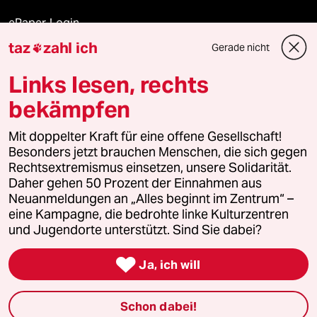
ePaper Login
taz
zahl ich
Gerade nicht

Downloads für Abonnierende
Links lesen, rechts
bekämpfen
© 2026 taz Verlags und Vertriebs GmbH
Mit doppelter Kraft für eine offene Gesellschaft!
Alle Rechte vorbehalten. Bei rechtlichen Fragen oder für Genehmigungen
wenden Sie sich bitte an
lizenzen@taz.de
Besonders jetzt brauchen Menschen, die sich gegen
Rechtsextremismus einsetzen, unsere Solidarität.
Daher gehen 50 Prozent der Einnahmen aus
Feedback
Redaktionsstatut
Kommune-Richtlinien
KI-
Neuanmeldungen an „Alles beginnt im Zentrum“ –
eine Kampagne, die bedrohte linke Kulturzentren
Leitlinie
Informant
Datenschutz
Impressum
AGB
und Jugendorte unterstützt. Sind Sie dabei?
Seitenwende
Einwilligungen widerrufen (Ads)

Ja, ich will
Schon dabei!