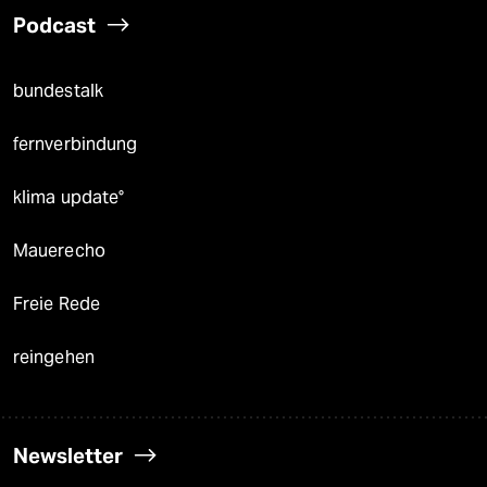
Podcast
bundestalk
fernverbindung
klima update°
Mauerecho
Freie Rede
reingehen
Newsletter