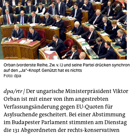
berlin
nord
wahrheit
verlag
verlag
veranstaltungen
Orban (vorderste Reihe, Zw. v. l.) und seine Partei drücken synchron
auf den „Ja“-Knopf. Genützt hat es nichts
Foto: dpa
shop
fragen & hilfe
dpa/rtr
|
Der ungarische Ministerpräsident Viktor
Orban ist mit einer von ihm angestrebten
unterstützen
Verfassungsänderung gegen EU-Quoten für
abo
Asylsuchende gescheitert. Bei einer Abstimmung
im Budapester Parlament stimmten am Dienstag
genossenschaft
die 131 Abgeordneten der rechts-konservativen