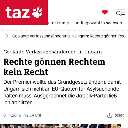

taz zahl ich
nahost-konflikt
usa unter trump
landtagswahl in sachsen-an

taz zahl ich
pa
Geplante Verfassungsänderung in Ungarn: Rechte gönnen Rech
taz zahl ich
themen
Geplante Verfassungsänderung in Ungarn
Rechte gönnen Rechtem
politik
kein Recht
öko
Der Premier wollte das Grundgesetz ändern, damit
Ungarn sich nicht an EU-Quoten für Asylsuchende
gesellschaft
halten muss. Ausgerechnet die Jobbik-Partei ließ
ihn abblitzen.
kultur
sport
8.11.2016
12:54 Uhr
teilen