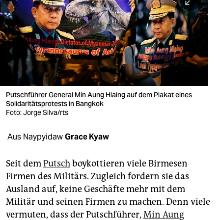
berlin
nord
wahrheit
verlag
verlag
Putschführer General Min Aung Hlaing auf dem Plakat eines
Solidaritätsprotests in Bangkok
veranstaltungen
Foto: Jorge Silva/rts
shop
Aus Naypyidaw
Grace Kyaw
fragen & hilfe
unterstützen
Seit dem
Putsch
boykottieren viele Birmesen
Firmen des Militärs. Zugleich fordern sie das
abo
Ausland auf, keine Geschäfte mehr mit dem
Militär und seinen Firmen zu machen. Denn viele
genossenschaft
vermuten, dass der Putschführer,
Min Aung