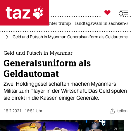

taz zahl ich
nahost-konflikt
usa unter trump
landtagswahl in sachsen-an

taz zahl ich
ar
Geld und Putsch in Myanmar: Generalsuniform als Geldautomat
taz zahl ich
themen
Geld und Putsch in Myanmar
Generalsuniform als
politik
Geldautomat
öko
Zwei Holdinggesellschaften machen Myanmars
Militär zum Player in der Wirtschaft. Das Geld spülen
gesellschaft
sie direkt in die Kassen einiger Generäle.
kultur
18.2.2021
16:51 Uhr
teilen
sport