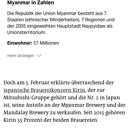
Myanmar in Zahlen
Die Republik der Union Myanmar besteht aus 7
Staaten (ethnischer Minderheiten), 7 Regionen und
der 2005 eingeweihten Hauptstadt Naypyidaw als
Unionsterritorium.
Einwohner:
57 Millionen
mehr anzeigen
Militär:
380.000 (geschätzt)
Bevölkerung:
135 Ethnien: Birmanen (68 Prozent),
Shan (9), Karen (7), Rakhine (3,5), Chinesen (3), Inder (2)
Doch am 5. Februar erklärte überraschend der
Religion:
Buddhisten (88 Prozent), Christen (6),
japanische Brauereikonzern Kirin
, der zur
Muslime (4)
Mitsubishi-Gruppe gehört und die Nr. 2 in Japan
ist, seine Anteile an der Myanmar Brewery und der
Lebenserwartung:
69,6 Jahre
Mandalay Brewery zu verkaufen. Seit 2015 gehören
Alphabetisierung:
75,5 (rückläufig)
Kirin 55 Prozent der beiden Brauereien.
Pro-Kopf-BSP:
5.142 Dollar