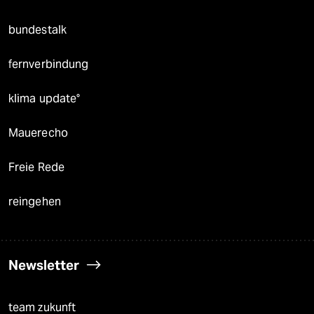
bundestalk
fernverbindung
klima update°
Mauerecho
Freie Rede
reingehen
Newsletter
team zukunft