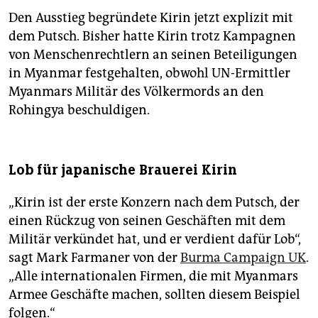
Den Ausstieg begründete Kirin jetzt explizit mit
Armutsrate:
25,6 Prozent
dem Putsch. Bisher hatte Kirin trotz Kampagnen
Exporte:
China (36,5 Prozent), Thailand (21,8), Japan
von Menschenrechtlern an seinen Beteiligungen
(6,6), Singapur (6,4), Indien (5,9): Gas, Holz, Fisch, Reis,
in Myanmar festgehalten, obwohl UN-Ermittler
Kleidung, Edelsteine
Myanmars Militär des Völkermords an den
Importe:
China (31,4 Prozent), Singapur (15), Thailand
Rohingya beschuldigen.
(11,1), Saudi-Arabien (7,5): Stoffe, Ölprodukte, Dünger,
Maschinen, Fahrzeuge
Lob für japanische Brauerei Kirin
„Kirin ist der erste Konzern nach dem Putsch, der
einen Rückzug von seinen Geschäften mit dem
Militär verkündet hat, und er verdient dafür Lob“,
sagt Mark Farmaner von der
Burma Campaign UK
.
„Alle internationalen Firmen, die mit Myanmars
Armee Geschäfte machen, sollten diesem Beispiel
folgen.“