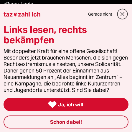
ePaper Login
taz
zahl ich
Gerade nicht

Downloads für Abonnierende
Links lesen, rechts
bekämpfen
© 2026 taz Verlags und Vertriebs GmbH
Alle Rechte vorbehalten. Bei rechtlichen Fragen oder für Genehmigungen
Mit doppelter Kraft für eine offene Gesellschaft!
wenden Sie sich bitte an
lizenzen@taz.de
Besonders jetzt brauchen Menschen, die sich gegen
Rechtsextremismus einsetzen, unsere Solidarität.
Daher gehen 50 Prozent der Einnahmen aus
Feedback
Redaktionsstatut
Kommune-Richtlinien
KI-
Neuanmeldungen an „Alles beginnt im Zentrum“ –
eine Kampagne, die bedrohte linke Kulturzentren
Leitlinie
Informant
Datenschutz
Impressum
AGB
und Jugendorte unterstützt. Sind Sie dabei?
Seitenwende
Einwilligungen widerrufen (Ads)

Ja, ich will
Schon dabei!