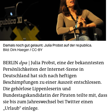
berlin
nord
wahrheit
verlag
verlag
Damals noch gut gelaunt: Julia Probst auf der re:publica.
Bild: Dirk Haeger / CC-BY
veranstaltungen
BERLIN
dpa
| Julia Probst, eine der bekanntesten
shop
Persönlichkeiten der Internet-Szene in
fragen & hilfe
Deutschland hat sich nach heftigen
Beschimpfungen zu einer Auszeit entschlossen.
unterstützen
Die gehörlose Lippenleserin und
abo
Bundestagskandidatin der Piraten teilte mit, dass
sie bis zum Jahreswechsel bei Twitter einen
genossenschaft
„Urlaub“ einlege.