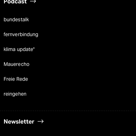
Podcast
bundestalk
fernverbindung
klima update°
Mauerecho
Freie Rede
reingehen
Newsletter