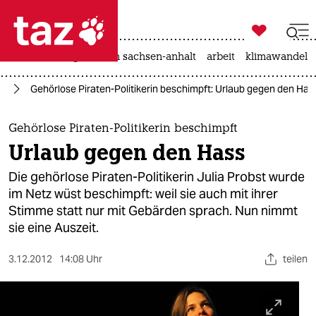

taz zahl ich
hitze
landtagswahl in sachsen-anhalt
arbeit
klimawandel

taz zahl ich
/ X
Gehörlose Piraten-Politikerin beschimpft: Urlaub gegen den Has
taz zahl ich
themen
Gehörlose Piraten-Politikerin beschimpft
Urlaub gegen den Hass
politik
Die gehörlose Piraten-Politikerin Julia Probst wurde
öko
im Netz wüst beschimpft: weil sie auch mit ihrer
Stimme statt nur mit Gebärden sprach. Nun nimmt
gesellschaft
sie eine Auszeit.
kultur
3.12.2012
14:08 Uhr
teilen
sport