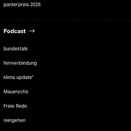
panterpreis 2026
Podcast
bundestalk
fernverbindung
klima update°
Mauerecho
Freie Rede
reingehen