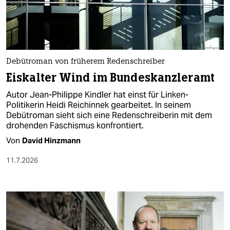
berlin
nord
wahrheit
Debütroman von früherem Redenschreiber
verlag
Eiskalter Wind im Bundeskanzleramt
verlag
Autor Jean-Philippe Kindler hat einst für Linken-
Politikerin Heidi Reichinnek gearbeitet. In seinem
veranstaltungen
Debütroman sieht sich eine Redenschreiberin mit dem
drohenden Faschismus konfrontiert.
shop
Von
David Hinzmann
fragen & hilfe
11.7.2026
unterstützen
abo
genossenschaft