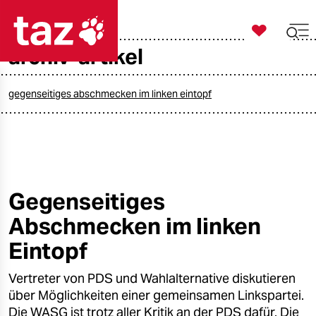

taz zahl ich
archiv-artikel

taz zahl ich
taz zahl ich
gegenseitiges abschmecken im linken eintopf
themen
politik
öko
Gegenseitiges
Abschmecken im linken
gesellschaft
Eintopf
kultur
Vertreter von PDS und Wahlalternative diskutieren
sport
über Möglichkeiten einer gemeinsamen Linkspartei.
Die WASG ist trotz aller Kritik an der PDS dafür. Die