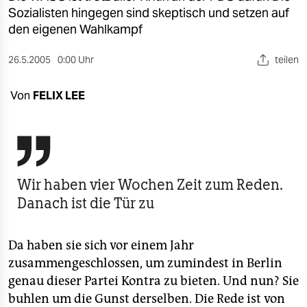
berlin
Sozialisten hingegen sind skeptisch und setzen auf
den eigenen Wahlkampf
nord
26.5.2005
0:00 Uhr
teilen
wahrheit
verlag
Von
FELIX LEE
verlag

veranstaltungen
shop
Wir haben vier Wochen Zeit zum Reden.
fragen & hilfe
Danach ist die Tür zu
unterstützen
Da haben sie sich vor einem Jahr
abo
zusammengeschlossen, um zumindest in Berlin
genau dieser Partei Kontra zu bieten. Und nun? Sie
genossenschaft
buhlen um die Gunst derselben. Die Rede ist von