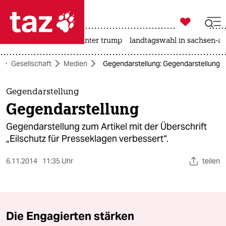

taz zahl ich
nahost-konflikt
usa unter trump
landtagswahl in sachsen-an

taz zahl ich
Gesellschaft
Medien
Gegendarstellung: Gegendarstellung
taz zahl ich
themen
Gegendarstellung
Gegendarstellung
politik
Gegendarstellung zum Artikel mit der Überschrift
öko
„Eilschutz für Presseklagen verbessert“.
gesellschaft
6.11.2014
11:35 Uhr
teilen
kultur
sport
Die Engagierten stärken