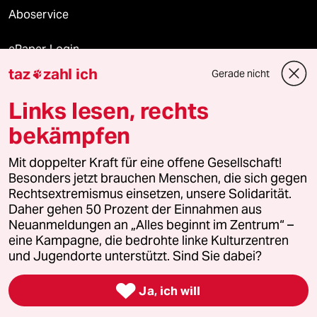
Aboservice
ePaper Login
taz
zahl ich
Gerade nicht

Downloads für Abonnierende
Links lesen, rechts
bekämpfen
© 2026 taz Verlags und Vertriebs GmbH
Mit doppelter Kraft für eine offene Gesellschaft!
Alle Rechte vorbehalten. Bei rechtlichen Fragen oder für Genehmigungen
wenden Sie sich bitte an
lizenzen@taz.de
Besonders jetzt brauchen Menschen, die sich gegen
Rechtsextremismus einsetzen, unsere Solidarität.
Daher gehen 50 Prozent der Einnahmen aus
Feedback
Redaktionsstatut
Kommune-Richtlinien
KI-
Neuanmeldungen an „Alles beginnt im Zentrum“ –
eine Kampagne, die bedrohte linke Kulturzentren
Leitlinie
Informant
Datenschutz
Impressum
AGB
und Jugendorte unterstützt. Sind Sie dabei?
Seitenwende
Einwilligungen widerrufen (Ads)

Ja, ich will