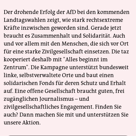
berlin
Der drohende Erfolg der AfD bei den kommenden
nord
Landtagswahlen zeigt, wie stark rechtsextreme
wahrheit
Kräfte inzwischen geworden sind. Gerade jetzt
braucht es Zusammenhalt und Solidarität. Auch
verlag
und vor allem mit den Menschen, die sich vor Ort
für eine starke Zivilgesellschaft einsetzen. Die taz
verlag
kooperiert deshalb mit "Alles beginnt im
veranstaltungen
Zentrum". Die Kampagne unterstützt bundesweit
linke, selbstverwaltete Orte und baut einen
shop
solidarischen Fonds für deren Schutz und Erhalt
fragen & hilfe
auf. Eine offene Gesellschaft braucht guten, frei
zugänglichen Journalismus – und
unterstützen
zivilgesellschaftliches Engagement. Finden Sie
abo
auch? Dann machen Sie mit und unterstützen Sie
unsere Aktion.
genossenschaft