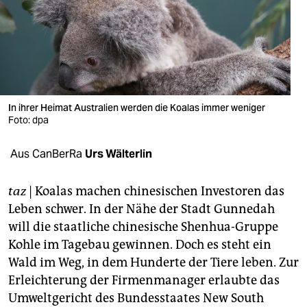
berlin
nord
wahrheit
verlag
In ihrer Heimat Australien werden die Koalas immer weniger
Foto: dpa
verlag
veranstaltungen
Aus Can­Ber­Ra
Urs Wälterlin
shop
taz
| Koa­las ma­chen chi­ne­si­schen In­ves­to­ren das
fragen & hilfe
Leben schwer. In der Nähe der Stadt Gun­ne­dah
will die staat­li­che chi­ne­si­sche Shen­hua-Grup­pe
unterstützen
Kohle im Ta­ge­bau ge­win­nen. Doch es steht ein
abo
Wald im Weg, in dem Hun­der­te der Tiere leben. Zur
Er­leich­te­rung der Fir­men­ma­na­ger er­laub­te das
genossenschaft
Um­welt­ge­richt des Bun­des­staa­tes New South