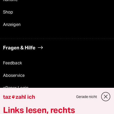
Shop
Anzeigen
Fragen & Hilfe
Feedback
Aboservice
ePaper Login
taz
zahl ich
Gerade nicht

Downloads für Abonnierende
Links lesen, rechts