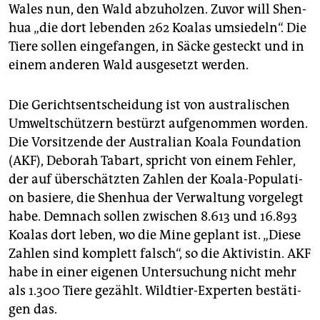
epaper login
Wales nun, den Wald ab­zu­hol­zen. Zuvor will Shen­
hua „die dort le­ben­den 262 Koa­las um­sie­deln“. Die
Tiere sol­len ein­ge­fan­gen, in Säcke ge­steckt und in
einem an­de­ren Wald aus­ge­setzt wer­den.
Die Ge­richts­ent­schei­dung ist von aus­tra­li­schen
Um­welt­schüt­zern be­stürzt auf­ge­nom­men wor­den.
Die Vor­sit­zen­de der Aus­tra­li­an Koala Fo­un­da­ti­on
(AKF), De­bo­rah Ta­bart, spricht von einem Feh­ler,
der auf über­schätz­ten Zah­len der Koa­la-Po­pu­la­ti­
on ba­sie­re, die Shen­hua der Ver­wal­tung vor­ge­legt
habe. Dem­nach sol­len zwi­schen 8.613 und 16.893
Koa­las dort leben, wo die Mine ge­plant ist. „Diese
Zah­len sind kom­plett falsch“, so die Ak­ti­vis­tin. AKF
habe in einer ei­ge­nen Un­ter­su­chung nicht mehr
als 1.300 Tiere ge­zählt. Wild­tier-Ex­per­ten be­stä­ti­
gen das.