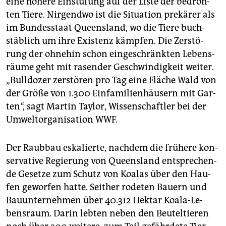
eine hö­he­re Ein­stu­fung auf der Liste der be­droh­
ten Tiere. Nir­gend­wo ist die Si­tua­ti­on pre­kä­rer als
im Bun­des­staat Queens­land, wo die Tiere buch­
stäb­lich um ihre Exis­tenz kämp­fen. Die Zer­stö­
rung der oh­ne­hin schon ein­ge­schränk­ten Le­bens­
räu­me geht mit ra­sen­der Ge­schwin­dig­keit wei­ter.
„Bull­do­zer zer­stö­ren pro Tag eine Flä­che Wald von
der Größe von 1.300 Ein­fa­mi­li­en­häu­sern mit Gar­
ten“, sagt Mar­tin Tay­lor, Wis­sen­schaft­ler bei der
Um­welt­or­ga­ni­sa­ti­on WWF.
Der Raub­bau es­ka­lier­te, nach­dem die frü­he­re kon­
ser­va­ti­ve Re­gie­rung von Queens­land ent­spre­chen­
de Ge­set­ze zum Schutz von Koa­las über den Hau­
fen ge­wor­fen hatte. Seit­her ro­de­ten Bau­ern und
Bau­un­ter­neh­men über 40.312 Hekt­ar Koa­la-Le­
bens­raum. Darin leb­ten neben den Beu­tel­tie­ren