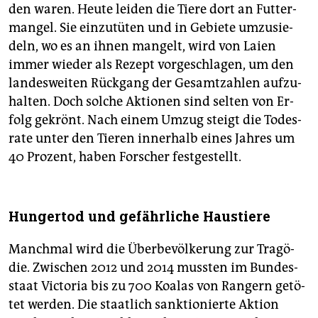
den waren. Heute lei­den die Tiere dort an Fut­ter­
man­gel. Sie ein­zu­tü­ten und in Ge­bie­te um­zu­sie­
deln, wo es an ihnen man­gelt, wird von Laien
immer wie­der als Re­zept vor­ge­schla­gen, um den
lan­des­wei­ten Rück­gang der Ge­samt­zah­len auf­zu­
hal­ten. Doch sol­che Ak­tio­nen sind sel­ten von Er­
folg ge­krönt. Nach einem Umzug steigt die To­des­
ra­te unter den Tie­ren in­ner­halb eines Jah­res um
40 Pro­zent, haben For­scher fest­ge­stellt.
Hungertod und gefährliche Haustiere
Manch­mal wird die Über­be­völ­ke­rung zur Tra­gö­
die. Zwi­schen 2012 und 2014 muss­ten im Bun­des­
staat Vic­to­ria bis zu 700 Koa­las von Ran­gern ge­tö­
tet wer­den. Die staat­lich sank­tio­nier­te Ak­ti­on