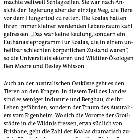
mach­te welt­weit Schlag­zei­len. Sie war nach An­
sicht der Re­gie­rung aber der ein­zi­ge Weg, die Tiere
vor dem Hun­ger­tod zu ret­ten. Die Koa­las hat­ten
ihren immer klei­ner wer­den­den Le­bens­raum kahl
ge­fres­sen. „Das war keine Keu­lung, son­dern ein
Eu­tha­na­sie­pro­gramm für Koa­las, die in einem un­
heil­bar schlech­ten kör­per­li­chen Zu­stand waren“,
so die Uni­ver­si­täts­lek­to­ren und Wild­tier-Öko­lo­gen
Ben Moore und Des­ley Whis­son.
Auch an der aus­tra­li­schen Ost­küs­te geht es den
Tie­ren an den Kra­gen. In die­sem Teil des Lan­des
sind es we­ni­ger In­dus­trie und Berg­bau, die ihr
Leben ge­fähr­den, son­dern der Traum des Aus­tra­li­
ers vom Ei­gen­heim. Wo sich die Vor­or­te der Groß­
städ­te in die Wild­nis fres­sen, etwa süd­lich von
Bris­bane, geht die Zahl der Koa­las dra­ma­tisch zu­