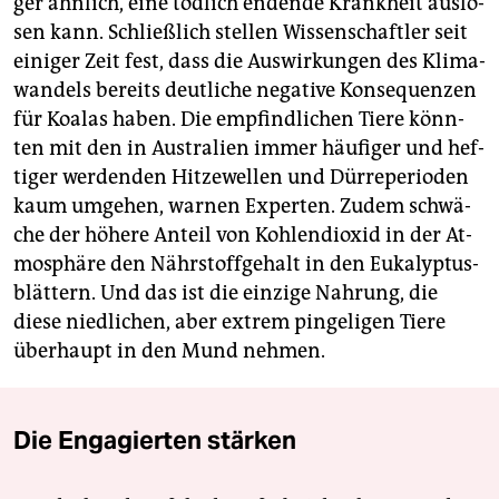
ger ähn­lich, eine töd­lich en­den­de Krank­heit aus­lö­
sen kann. Schließ­lich stel­len Wis­sen­schaft­ler seit
ei­ni­ger Zeit fest, dass die Aus­wir­kun­gen des Kli­ma­
wan­dels be­reits deut­li­che ne­ga­ti­ve Kon­se­quen­zen
für Koa­las haben. Die emp­find­li­chen Tiere könn­
ten mit den in Aus­tra­li­en immer häu­fi­ger und hef­
ti­ger wer­den­den Hit­ze­wel­len und Dür­re­pe­ri­oden
kaum um­ge­hen, war­nen Ex­per­ten. Zudem schwä­
che der hö­he­re An­teil von Koh­len­di­oxid in der At­
mo­sphä­re den Nähr­stoff­ge­halt in den Eu­ka­lyp­tus­
blät­tern. Und das ist die ein­zi­ge Nah­rung, die
diese nied­li­chen, aber ex­trem pin­ge­li­gen Tiere
über­haupt in den Mund neh­men.
Die Engagierten stärken