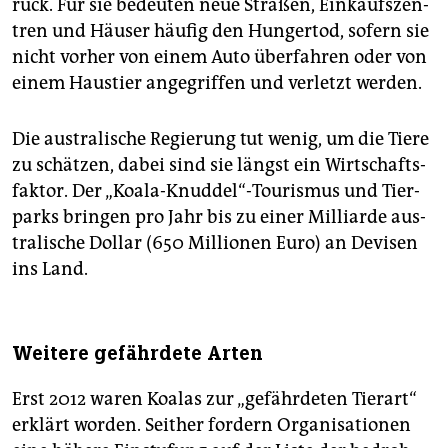
rück. Für sie be­deu­ten neue Stra­ßen, Ein­kaufs­zen­
tren und Häu­ser häu­fig den Hun­ger­tod, so­fern sie
nicht vor­her von einem Auto über­fah­ren oder von
einem Haus­tier an­ge­grif­fen und ver­letzt wer­den.
Die aus­tra­li­sche Re­gie­rung tut wenig, um die Tiere
zu schät­zen, dabei sind sie längst ein Wirt­schafts­
fak­tor. Der „Koa­la-Knud­del“-Tou­ris­mus und Tier­
parks brin­gen pro Jahr bis zu einer Mil­li­ar­de aus­
tra­li­sche Dol­lar (650 Mil­lio­nen Euro) an De­vi­sen
ins Land.
Weitere gefährdete Arten
Erst 2012 waren Koa­las zur „ge­fähr­de­ten Tier­art“
er­klärt wor­den. Seit­her for­dern Or­ga­ni­sa­tio­nen