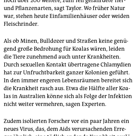
noch über 200 wei­te­re, zum Teil ge­fähr­de­te Tier-
und Pflan­zen­ar­ten, sagt Tay­lor. Wo frü­her Natur
war, ste­hen heute Ein­fa­mi­li­en­häu­ser oder wei­den
Fleisch­rin­der.
Als ob Minen, Bull­do­zer und Stra­ßen keine ge­nü­
gend große Be­dro­hung für Koa­las wären, lei­den
die Tiere zu­neh­mend auch unter Krank­hei­ten.
Durch se­xu­el­len Kon­takt über­tra­ge­ne Chla­my­di­en
hat zur Un­frucht­bar­keit gan­zer Ko­lo­ni­en ge­führt.
In den immer en­ge­ren Le­bens­räu­men be­rei­tet sich
die Krank­heit rasch aus. Etwa die Hälf­te aller Koa­
las in Aus­tra­li­en könne sich als Folge der In­fek­ti­on
nicht wei­ter ver­meh­ren, sagen Ex­per­ten.
Zudem iso­lier­ten For­scher vor ein paar Jah­ren ein
neues Virus, das, dem Aids ver­ur­sa­chen­den Er­re­