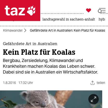

taz zahl ich
niedrigwasser
rente
landtagswahl in sachsen-anhalt
hybri

taz zahl ich
Klimawandel
Gefährdete Art in Australien: Kein Platz für Koalas
taz zahl ich
themen
Gefährdete Art in Australien
Kein Platz für Koalas
politik
Bergbau, Zersiedelung, Klimawandel und
öko
Krankheiten machen Koalas das Leben schwer.
Dabei sind sie in Australien ein Wirtschaftsfaktor.
gesellschaft
1.8.2016
17:32 Uhr
teilen
kultur
sport