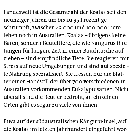
Lan­des­weit ist die Ge­samt­zahl der Koa­las seit den
neun­zi­ger Jah­ren um bis zu 95 Pro­zent ge­
schrumpft, zwi­schen 43.000 und 100.000 Tiere
leben noch in Aus­tra­li­en. Koa­las – üb­ri­gens keine
Bären, son­dern Beu­tel­tie­re, die wie Kän­gu­rus ihre
Jun­gen für län­ge­re Zeit in einer Bauch­ta­sche auf­
zie­hen – sind emp­find­li­che Tiere. Sie re­agie­ren mit
Stress auf neue Um­ge­bun­gen und sind auf spe­zi­el­
le Nah­rung spe­zia­li­siert. Sie fres­sen nur die Blät­
ter einer Hand­voll der über 700 ver­schie­de­nen in
Aus­tra­li­en vor­kom­men­den Eu­ka­lyp­tus­ar­ten. Nicht
über­all sind die Beut­ler be­droht, an ein­zel­nen
Orten gibt es sogar zu viele von ihnen.
Etwa auf der süd­aus­tra­li­schen Kän­gu­ru-In­sel, auf
die Koa­las im letz­ten Jahr­hun­dert ein­ge­führt wor­