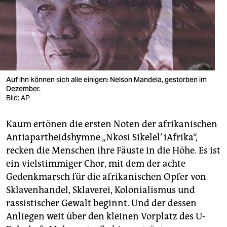
berlin
nord
wahrheit
verlag
Auf ihn können sich alle einigen: Nelson Mandela, gestorben im
verlag
Dezember.
Bild: AP
veranstaltungen
Kaum ertönen die ersten Noten der afrikanischen
shop
Antiapartheidshymne „Nkosi Sikelel’ iAfrika“,
fragen & hilfe
recken die Menschen ihre Fäuste in die Höhe. Es ist
ein vielstimmiger Chor, mit dem der achte
unterstützen
Gedenkmarsch für die afrikanischen Opfer von
abo
Sklavenhandel, Sklaverei, Kolonialismus und
rassistischer Gewalt beginnt. Und der dessen
genossenschaft
Anliegen weit über den kleinen Vorplatz des U-