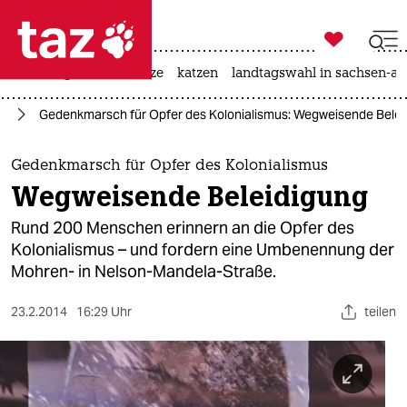

taz zahl ich
iran-krieg
ceuta
hitze
katzen
landtagswahl in sachsen-an

taz zahl ich
in
Gedenkmarsch für Opfer des Kolonialismus: Wegweisende Belei
taz zahl ich
themen
Gedenkmarsch für Opfer des Kolonialismus
Wegweisende Beleidigung
politik
Rund 200 Menschen erinnern an die Opfer des
öko
Kolonialismus – und fordern eine Umbenennung der
Mohren- in Nelson-Mandela-Straße.
gesellschaft
23.2.2014
16:29 Uhr
teilen
kultur
sport