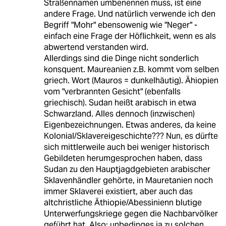
Straßennamen umbenennen muss, ist eine
andere Frage. Und natürlich verwende ich den
Begriff "Mohr" ebensowenig wie "Neger" -
einfach eine Frage der Höflichkeit, wenn es als
abwertend verstanden wird.
Allerdings sind die Dinge nicht sonderlich
konsquent. Maureanien z.B. kommt vom selben
griech. Wort (Mauros = dunkelhäutig). Ähiopien
vom "verbrannten Gesicht" (ebenfalls
griechisch). Sudan heißt arabisch in etwa
Schwarzland. Alles dennoch (inzwischen)
Eigenbezeichnungen. Etwas anderes, da keine
Kolonial/Sklavereigeschichte??? Nun, es dürfte
sich mittlerweile auch bei weniger historisch
Gebildeten herumgesprochen haben, dass
Sudan zu den Hauptjagdgebieten arabischer
Sklavenhändler gehörte, in Mauretanien noch
immer Sklaverei existiert, aber auch das
altchristliche Äthiopie/Abessinienn blutige
Unterwerfungskriege gegen die Nachbarvölker
geführt hat. Also: unbedinges ja zu solchen