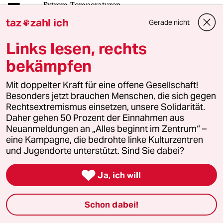
3
Extrem-Temperaturen
Wo die Hitzeanpassung scheitert
taz
zahl ich
Gerade nicht

Links lesen, rechts
bekämpfen
4
Teuer, unökologisch und krankmachend?
Sind Klimaanlagen böse?
Mit doppelter Kraft für eine offene Gesellschaft!
Besonders jetzt brauchen Menschen, die sich gegen
Rechtsextremismus einsetzen, unsere Solidarität.
Daher gehen 50 Prozent der Einnahmen aus
5
Krise der Demokratie
Neuanmeldungen an „Alles beginnt im Zentrum“ –
AfD-Wählen als Triebabfuhr
eine Kampagne, die bedrohte linke Kulturzentren
und Jugendorte unterstützt. Sind Sie dabei?

6
Streit um Rente mit 63
Ja, ich will
Passgenauer Populismus
Schon dabei!