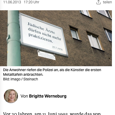
berlin
11.06.2013
17:20 Uhr
teilen
nord
wahrheit
verlag
verlag
veranstaltungen
shop
Die Anwohner riefen die Polizei an, als die Künstler die ersten
Metalltafeln anbrachten.
fragen & hilfe
Bild: imago / Steinach
unterstützen
Von
Brigitte Werneburg
abo
genossenschaft
Vor 20 Jahren, am 11. Juni 1993, wurde das von