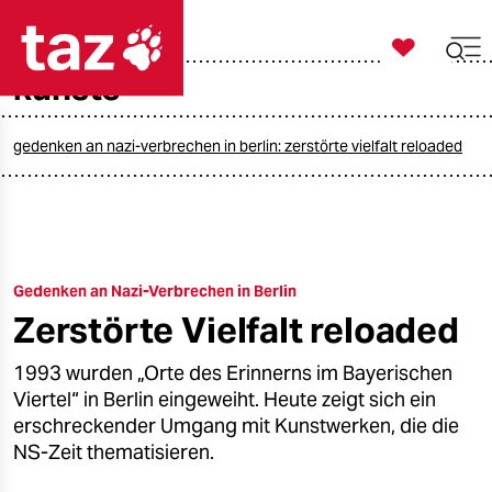

taz zahl ich
künste

taz zahl ich
taz zahl ich
gedenken an nazi-verbrechen in berlin: zerstörte vielfalt reloaded
themen
politik
Gedenken an Nazi-Verbrechen in Berlin
öko
Zerstörte Vielfalt reloaded
gesellschaft
1993 wurden „Orte des Erinnerns im Bayerischen
kultur
Viertel“ in Berlin eingeweiht. Heute zeigt sich ein
erschreckender Umgang mit Kunstwerken, die die
sport
NS-Zeit thematisieren.