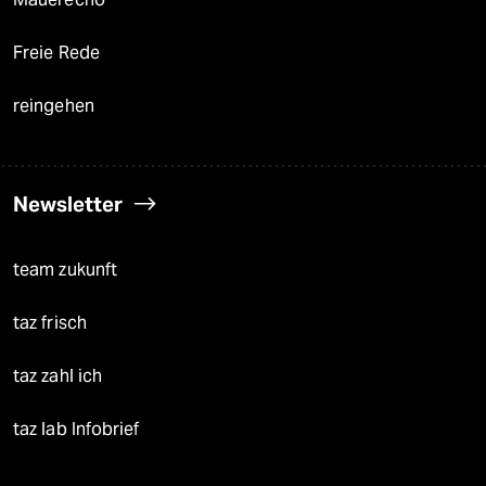
Freie Rede
reingehen
Newsletter
team zukunft
taz frisch
taz zahl ich
taz lab Infobrief