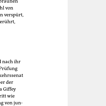
n braunen
hl von
n verspürt,
erührt,
d nach ihr
 Prüfung
rkehrssenat
ber der
 Giffey
itt wie
ung von jun­