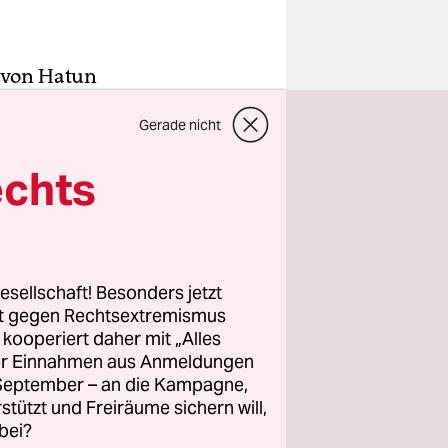
g von Hatun
ahe ihrer
Gerade nicht
ngerichtet
in
echts
 lässt
ück, wenn
esellschaft! Besonders jetzt
hre“
rt gegen Rechtsextremismus
che
z kooperiert daher mit „Alles
ller Einnahmen aus Anmeldungen
 war ihr
. September – an die Kampagne,
ntrolle der
rstützt und Freiräume sichern will,
nd legte
bei?