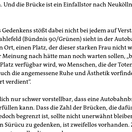
. Und die Brü­cke ist ein Einfallstor nach Neu­kölln
s Gedenkens stößt dabei nicht bei jedem auf Vers
hlefeld (Bündnis 90/Grünen) sieht in der Auto
n Ort, einen Platz, der dieser starken Frau nicht 
er Meinung nach hätte man noch warten sollen, „b
 Platz verfügbar wird, wo Menschen, die der Tot
uch die angemessene Ruhe und Ästhetik vorfinde
rt verdient“.
rlich nur schwer vorstellbar, dass eine Autobahnb
rfüllen kann. Dass die Zahl der Brücken, die dafü
doch begrenzt ist, sollte nicht unerwähnt bleibe
un Sürücu zu gedenken, ist zweifellos vorhanden. 