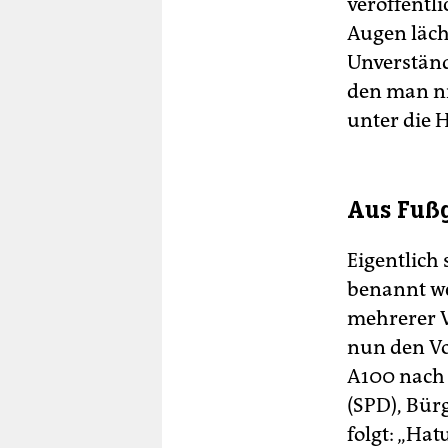
veröffentl
Augen läch
Unverständ
den man ni
unter die 
Aus Fuß
Eigentlich
benannt we
mehrerer V
nun den Vor
A100 nach 
(SPD), Bür
folgt: „Hat