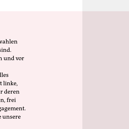
wahlen
sind.
h und vor
lles
 linke,
ür deren
n, frei
ngagement.
e unsere