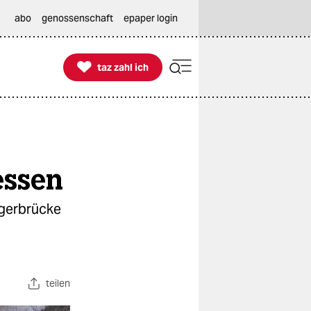
abo
genossenschaft
epaper login

taz zahl ich
taz zahl ich
essen
ngerbrücke
teilen