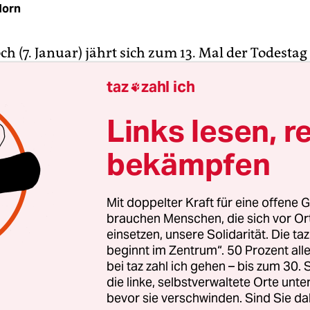
Horn
h (7. Januar) jährt sich zum 13. Mal der Todesta
ner jungen Frau, die von ihrem eigenen Bruder n
taz
zahl ich

 Tempelhof mit drei Kopfschüssen regelrecht hi
 wurde nur 23 Jahre alt. Zum Gedenken wird nun 
Links lesen, r
ine Brücke nach ihr benannt.
bekämpfen
ung sorgte damals bundesweit für Entsetzen und
 heute noch kopfschüttelnd und bedenklich zur
Mit doppelter Kraft für eine offene G
 Motiv des Täters denkt. Er wollte die „Familiene
brauchen Menschen, die sich vor O
tellen, die seiner Meinung nach durch die westli
einsetzen, unsere Solidarität. Die ta
beginnt im Zentrum“. 50 Prozent a
 seiner Schwester verletzt wurde. „Westlich“, das
bei taz zahl ich gehen – bis zum 30
 gegen ein fremdbestimmtes Leben, die totale Ko
die linke, selbstverwaltete Orte unte
ie ließ die Zwangsehe mit einem Cousin scheiden u
bevor sie verschwinden. Sind Sie da