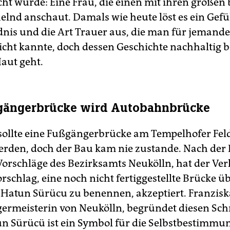
icht wurde: Eine Frau, die einen mit ihren große
elnd anschaut. Damals wie heute löst es ein Gefü
nis und die Art Trauer aus, die man für jemande
cht kannte, doch dessen Geschichte nachhaltig b
Haut geht.
gängerbrücke wird Autobahnbrücke
 sollte eine Fußgängerbrücke am Tempelhofer Fel
rden, doch der Bau kam nie zustande. Nach der
orschläge des Bezirksamts Neukölln, hat der Ve
schlag, eine noch nicht fertiggestellte Brücke ü
Hatun Sürücu zu benennen, akzeptiert. Franziska
germeisterin von Neukölln, begründet diesen Schr
un Sü­rücü ist ein Sym­bol für die Selbst­be­stim­m