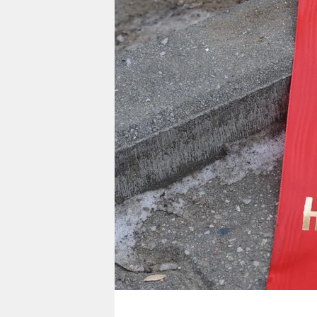
berlin
nord
wahrheit
verlag
verlag
veranstaltungen
shop
fragen & hilfe
unterstützen
abo
genossenschaft