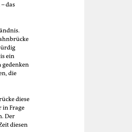
 – das
tändnis.
bahnbrücke
würdig
is ein
en gedenken
n, die
rücke diese
r in Frage
n. Der
Zeit diesen