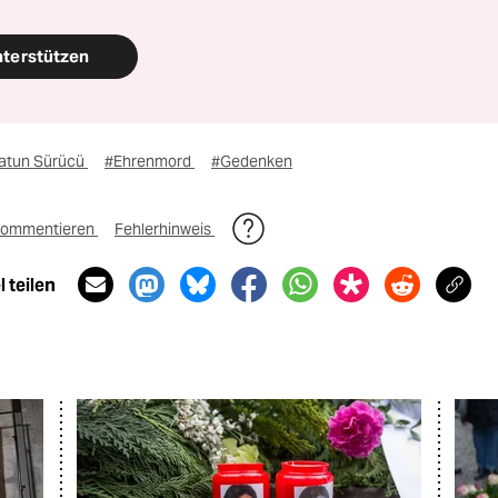
nterstützen
atun Sürücü
#Ehrenmord
#Gedenken
ommentieren
Fehlerhinweis
 teilen