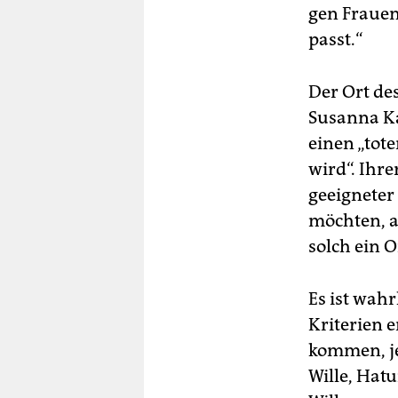
gen Frau­en
passt.“
Der Ort de
Susanna Ka
einen „tote
wird“. Ihr
geeigneter
möchten, a
solch ein O
Es ist wah
Kriterien e
kommen, je
Wille, Hat