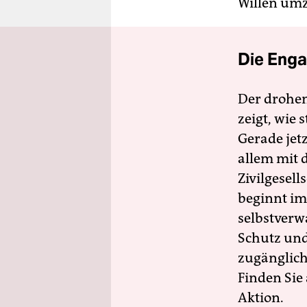
Willen umz
Die Enga
Der drohe
zeigt, wie
Gerade jet
allem mit d
Zivilgesell
beginnt im
selbstverw
Schutz und 
zugänglich
Finden Sie
Aktion.