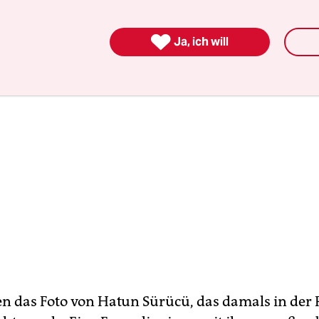
ch ab, wollte den Sohn aus der Ehe alleine großzi

Ja, ich will
n das Foto von Hatun Sürücü, das damals in der 