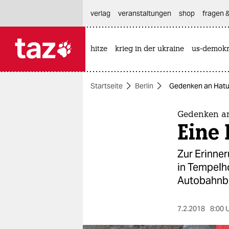
hautnavigation anspringen
hauptinhalt anspringen
footer anspringen
verlag
veranstaltungen
shop
fragen &
hitze
krieg in der ukraine
us-demokr

taz zahl ich
taz zahl ich
Startseite
Berlin
Gedenken an Hatu
themen
politik
Gedenken a
Eine
öko
Zur Erinne
gesellschaft
in Tempelho
Autobahnb
kultur
sport
7.2.2018
8:00 