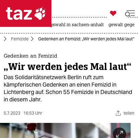

taz zahl ich
hitze
surfen
landtagswahl in sachsen-anhalt
gewalt gegen

taz zahl ich
n
Femizide
Gedenken an Femizid: „Wir werden jedes Mal laut“
taz zahl ich
themen
Gedenken an Femizid
„Wir werden jedes Mal laut“
politik
Das Solidaritätsnetzwerk Berlin ruft zum
öko
kämpferischen Gedenken an einen Femizid in
Lichtenberg auf. Schon 55 Femizide in Deutschland
gesellschaft
in diesem Jahr.
kultur
5.7.2023
16:53 Uhr
teilen
sport