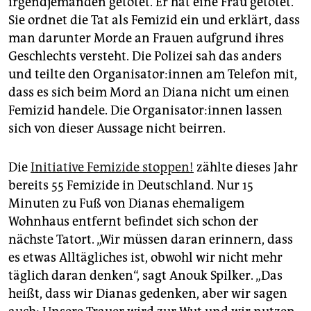
irgendjemanden getötet. Er hat eine Frau getötet.“
Sie ordnet die Tat als Femizid ein und erklärt, dass
man darunter Morde an Frauen aufgrund ihres
Geschlechts versteht. Die Polizei sah das anders
und teilte den Or­ga­ni­sa­to­r:in­nen am Telefon mit,
dass es sich beim Mord an Diana nicht um einen
Femizid handele. Die Or­ga­ni­sa­to­r:in­nen lassen
sich von dieser Aussage nicht beirren.
Die
Initiative Femizide stoppen!
zählte dieses Jahr
bereits 55 Femizide in Deutschland. Nur 15
Minuten zu Fuß von Dianas ehemaligem
Wohnhaus entfernt befindet sich schon der
nächste Tatort. „Wir müssen daran erinnern, dass
es etwas Alltägliches ist, obwohl wir nicht mehr
täglich daran denken“, sagt Anouk Spilker. „Das
heißt, dass wir Dianas gedenken, aber wir sagen