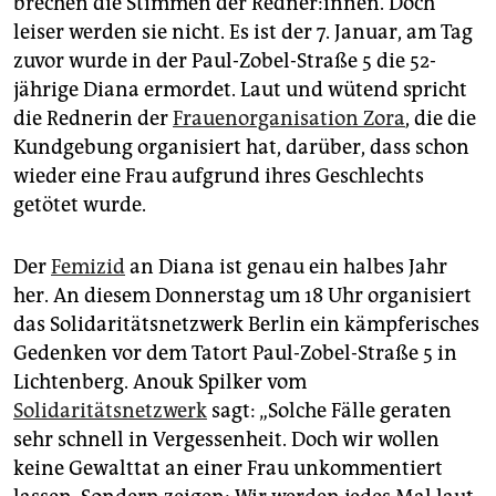
brechen die Stimmen der Red­ne­r:in­nen. Doch
epaper login
leiser werden sie nicht. Es ist der 7. Januar, am Tag
zuvor wurde in der Paul-Zobel-Straße 5 die 52-
jährige Diana ermordet. Laut und wütend spricht
die Rednerin der
Frauenorganisation Zora
, die die
Kundgebung organisiert hat, darüber, dass schon
wieder eine Frau aufgrund ihres Geschlechts
getötet wurde.
Der
Femizid
an Diana ist genau ein halbes Jahr
her. An diesem Donnerstag um 18 Uhr organisiert
das Solidaritätsnetzwerk Berlin ein kämpferisches
Gedenken vor dem Tatort Paul-Zobel-Straße 5 in
Lichtenberg. Anouk Spilker vom
Solidaritätsnetzwerk
sagt: „Solche Fälle geraten
sehr schnell in Vergessenheit. Doch wir wollen
keine Gewalttat an einer Frau unkommentiert