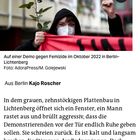
berlin
nord
wahrheit
verlag
verlag
Auf einer Demo gegen Femizide im Oktober 2022 in Berlin-
Lichtenberg
veranstaltungen
Foto: AdoraPress/M. Golejewski
shop
Aus Berlin
Kajo Roscher
fragen & hilfe
In dem grauen, zehnstöckigen Plattenbau in
unterstützen
Lichtenberg öffnet sich ein Fenster, ein Mann
rastet aus und brüllt aggressiv, dass die
abo
Demonstrierenden vor der Tür endlich Ruhe geben
genossenschaft
sollen. Sie schreien zurück. Es ist kalt und langsam