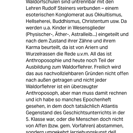
Waldorfschulen sind untrennbar mit den
Lehren Rudolf Steiners verbunden – einem
esoterischen Konglomerat aus Okkultismus,
Hellseherei, Buddhismus, Christentum usw. Da
werden u.a. Kinder in Wesensglieder
(Physischer-, Äther-, Astralleib...) eingeteilt und
nach dem Zustand ihrer Zähne und ihrem
Karma beurteilt, da ist von Ariern und
Wurzelrassen die Rede u.v.m. All das ist
Anthroposophie und heute noch Teil der
Ausbildung zum Waldorflehrer. Freilich wird
das aus nachvollziehbaren Gründen nicht offen
nach außen getragen und nicht jeder
Waldorflehrer ist ein überzeugter
Anthroposoph, aber man muss damit rechnen
und ich habe so manches Epochenheft
gesehen, in dem doch tatsächlich Atlantis
Gegenstand des Geschichtsunterrichts in der
5. Klasse war, oder die Menschen doch nicht
von Affen (bzw. gem. Vorfahren) abstammen,
sondern umgekehrt (erziehungskunst.de)!