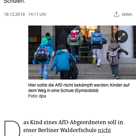
berlin
Schulen.
nord
18.12.2018
14:11 Uhr
teilen
wahrheit
verlag
verlag
veranstaltungen
shop
Hier sollte die AfD nicht bekämpft werden: Kinder auf
fragen & hilfe
dem Weg in eine Schule (Symbolbild)
Foto: dpa
unterstützen
abo
D
as Kind eines AfD-Abgeordneten soll in
genossenschaft
einer Berliner Waldorfschule
nicht