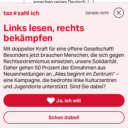
sprechen reines Deutsch. (…)
Heute sind Waldorfschulen
taz
zahl ich
Gerade nicht

Eliteschulen (…)“
zitiert aus: "Drei Gründe für die
Links lesen, rechts
Waldorfschule“,
www.ruhrbarone.de/...aldorfschule/11
bekämpfen
459
Mit doppelter Kraft für eine offene Gesellschaft!
Besonders jetzt brauchen Menschen, die sich gegen
Rechtsextremismus einsetzen, unsere Solidarität.
Adele Walter
Daher gehen 50 Prozent der Einnahmen aus
18.12.2018
,
14:45 Uhr
Neuanmeldungen an „Alles beginnt im Zentrum“ –
140 Bewerber auf 30 Plätze und man ist so
eine Kampagne, die bedrohte linke Kulturzentren
ehrlich zu sagen, dass man keine AfD-
und Jugendorte unterstützt. Sind Sie dabei?
Intervention wünscht. Respekt dafür.
Waldorfschulen erwarten von den Eltern eine

Ja, ich will
starke Interaktion mit der Schule. Gleichzeitig
haben die Eltern auch ein starkes
Mitspracherecht. Wenn ich die Wahl hätte,
Schon dabei!
würde ich auch der AfD aus dem Weg gehen.
Warum sollte eine Waldorfschule ein besseres