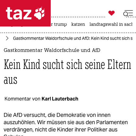

taz zahl ich
bergsteigen
usa unter trump
katzen
landtagswahl in sachs

taz zahl ich
fD
Gastkommentar Waldorfschule und AfD: Kein Kind sucht sich sei
taz zahl ich
Gastkommentar Waldorfschule und AfD
themen
Kein Kind sucht sich seine Eltern
politik
aus
öko
gesellschaft
Kommentar von
Karl Lauterbach
kultur
Die AfD versucht, die Demokratie von innen
auszuhöhlen. Wir müssen sie aus den Parlamenten
sport
verdrängen, nicht die Kinder ihrer Politiker aus