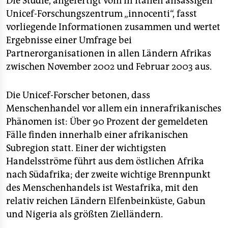
Die Studie, angefertigt vom in Italien ansässigen
epaper login
Unicef-Forschungszentrum „innocenti“, fasst
vorliegende Informationen zusammen und wertet
Ergebnisse einer Umfrage bei
Partnerorganisationen in allen Ländern Afrikas
zwischen November 2002 und Februar 2003 aus.
Die Unicef-Forscher betonen, dass
Menschenhandel vor allem ein innerafrikanisches
Phänomen ist: Über 90 Prozent der gemeldeten
Fälle finden innerhalb einer afrikanischen
Subregion statt. Einer der wichtigsten
Handelsströme führt aus dem östlichen Afrika
nach Südafrika; der zweite wichtige Brennpunkt
des Menschenhandels ist Westafrika, mit den
relativ reichen Ländern Elfenbeinküste, Gabun
und Nigeria als größten Zielländern.