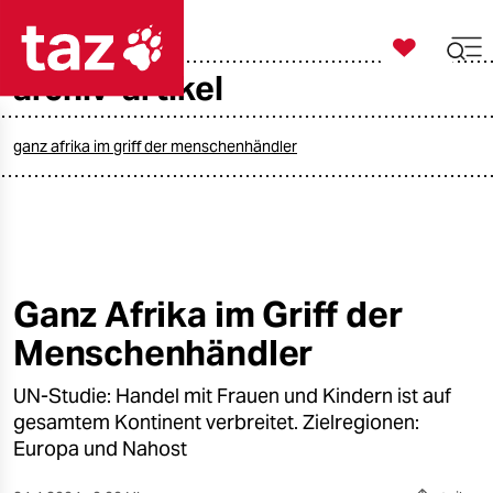

taz zahl ich
archiv-artikel

taz zahl ich
taz zahl ich
ganz afrika im griff der menschenhändler
themen
politik
öko
Ganz Afrika im Griff der
Menschenhändler
gesellschaft
UN-Studie: Handel mit Frauen und Kindern ist auf
kultur
gesamtem Kontinent verbreitet. Zielregionen:
sport
Europa und Nahost