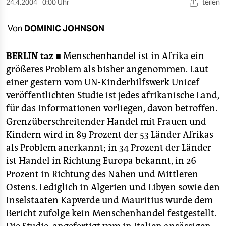
berlin
24.4.2004
0:00 Uhr
teilen
nord
Von
DOMINIC JOHNSON
wahrheit
BERLIN
taz ■
Menschenhandel ist in Afrika ein
verlag
größeres Problem als bisher angenommen. Laut
einer gestern vom UN-Kinderhilfswerk Unicef
verlag
veröffentlichten Studie ist jedes afrikanische Land,
für das Informationen vorliegen, davon betroffen.
veranstaltungen
Grenzüberschreitender Handel mit Frauen und
shop
Kindern wird in 89 Prozent der 53 Länder Afrikas
als Problem anerkannt; in 34 Prozent der Länder
fragen & hilfe
ist Handel in Richtung Europa bekannt, in 26
unterstützen
Prozent in Richtung des Nahen und Mittleren
Ostens. Lediglich in Algerien und Libyen sowie den
abo
Inselstaaten Kapverde und Mauritius wurde dem
genossenschaft
Bericht zufolge kein Menschenhandel festgestellt.