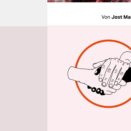
epaper login
Von
Jost Ma
BERLIN
taz
Forschungs
gelangt. "W
eigentlich
umverpackt
Manfred G
Lebensmitt
durch den 
Typische A
Risikobewe
häufigsten