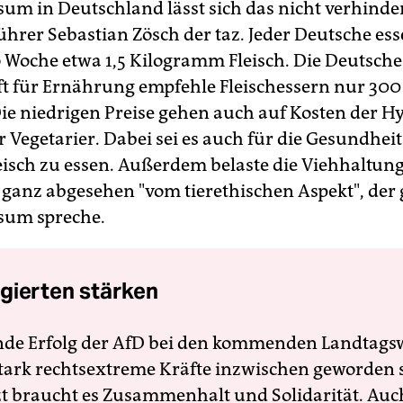
sum in Deutschland lässt sich das nicht verhinder
ührer Sebastian Zösch der taz. Jeder Deutsche ess
o Woche etwa 1,5 Kilogramm Fleisch. Die Deutsche
ft für Ernährung empfehle Fleischessern nur 300
e niedrigen Preise gehen auch auf Kosten der Hy
r Vegetarier. Dabei sei es auch für die Gesundheit
eisch zu essen. Außerdem belaste die Viehhaltun
- ganz abgesehen "vom tierethischen Aspekt", der
sum spreche.
gierten stärken
nde Erfolg der AfD bei den kommenden Landtags
 stark rechtsextreme Kräfte inzwischen geworden 
zt braucht es Zusammenhalt und Solidarität. Auc