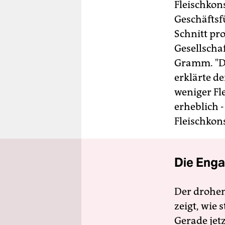
Fleischkon
Geschäftsf
Schnitt pr
Gesellscha
Gramm. "Di
erklärte de
weniger Fl
erheblich 
Fleischkon
Die Enga
Der drohe
zeigt, wie
Gerade jet