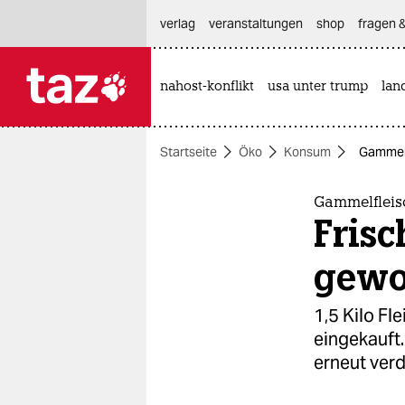
hautnavigation anspringen
hauptinhalt anspringen
footer anspringen
verlag
veranstaltungen
shop
fragen &
nahost-konflikt
usa unter trump
lan

taz zahl ich
taz zahl ich
Startseite
Öko
Konsum
Gammelf
themen
politik
Gammelfleis
Frisc
öko
gew
gesellschaft
1,5 Kilo Fl
kultur
eingekauft.
erneut verd
sport