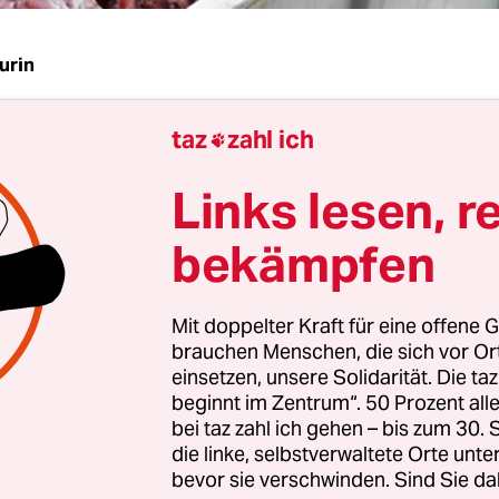
urin
| In Deutschland ist nach Angaben eines bunde
taz
zahl ich

instituts verdorbenes Rindfleisch illegal auf den
Links lesen, r
ir haben klare Hinweise darauf, dass dieses Fleis
 entsorgt werden muss, wieder in den Verkehr gel
bekämpfen
 wird, dass umettikettiert wird", sagte Wissensch
areis vom Max-Rubner-Institut für Ernährung u
Mit doppelter Kraft für eine offene G
el in einem Bericht des SWR vom Donnerstag. Die
brauchen Menschen, die sich vor O
Keim Clostridium estertheticum verdorben word
einsetzen, unsere Solidarität. Die ta
beginnt im Zentrum“. 50 Prozent a
nzeichen für eine Verseuchung sind laut Bundesi
bei taz zahl ich gehen – bis zum 30
die linke, selbstverwaltete Orte unte
rtung eine aufgeblähte Verpackung und übler G
bevor sie verschwinden. Sind Sie da
 sei Rindfleisch, oft aber auch Lamm und Wild bet