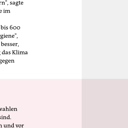
n", sagte
e im
 bis 600
giene",
 besser,
g das Klima
 gegen
wahlen
sind.
h und vor