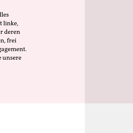
lles
 linke,
ür deren
n, frei
ngagement.
e unsere