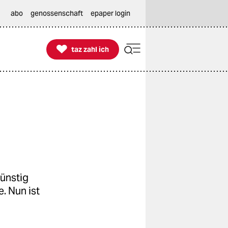
abo
genossenschaft
epaper login

taz zahl ich
taz zahl ich
günstig
. Nun ist