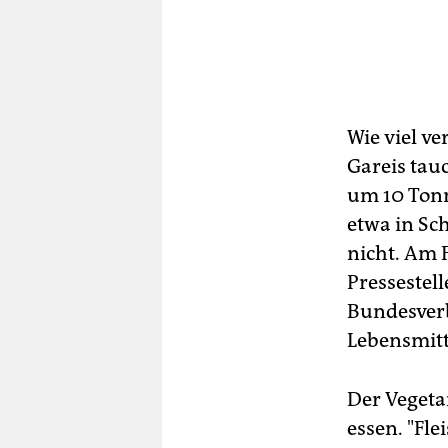
Wie viel v
Gareis tau
um 10 Tonn
etwa in Sc
nicht. Am 
Pressestel
Bundesverb
Lebensmitt
Der Vegeta
essen. "Fl