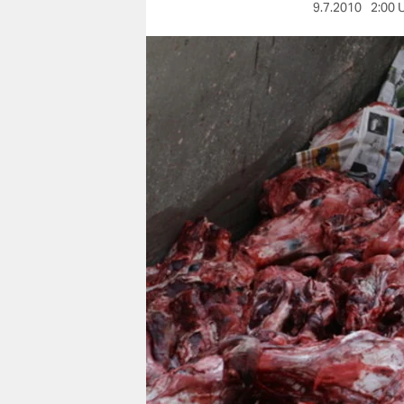
berlin
9.7.2010
2:00 
nord
wahrheit
verlag
verlag
veranstaltungen
shop
fragen & hilfe
unterstützen
abo
genossenschaft