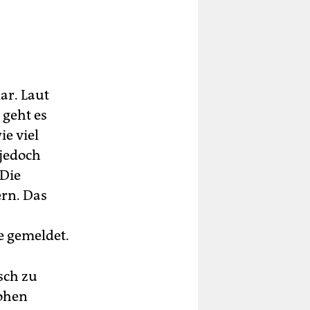
ar. Laut
 geht es
e viel
 jedoch
 Die
ern. Das
e gemeldet.
sch zu
hohen