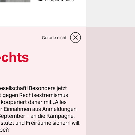
seigenen
Gerade nicht
 Markt
echts
ch, das
angt, dass
aftler
nd
esellschaft! Besonders jetzt
 Ware sei
rt gegen Rechtsextremismus
en.
z kooperiert daher mit „Alles
ller Einnahmen aus Anmeldungen
nstitut für
. September – an die Kampagne,
rstützt und Freiräume sichern will,
eruch. Am
bei?
roffen. Die