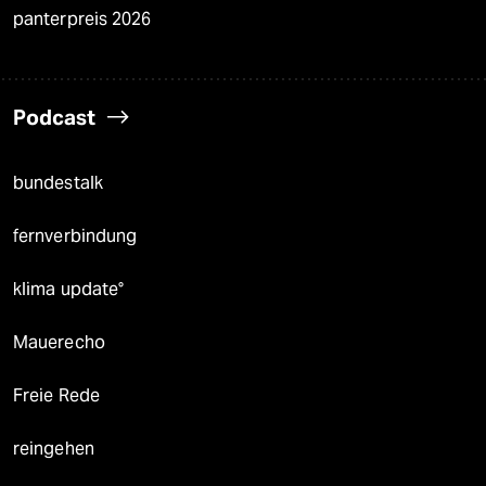
panterpreis 2026
Podcast
bundestalk
fernverbindung
klima update°
Mauerecho
Freie Rede
reingehen