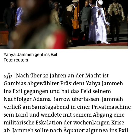
berlin
nord
wahrheit
verlag
verlag
Yahya Jammeh geht ins Exil
Foto: reuters
veranstaltungen
afp
| Nach über 22 Jahren an der Macht ist
shop
Gambias abgewählter Präsident Yahya Jammeh
fragen & hilfe
ins Exil gegangen und hat das Feld seinem
Nachfolger Adama Barrow überlassen. Jammeh
unterstützen
verließ am Samstagabend in einer Privatmaschine
abo
sein Land und wendete mit seinem Abgang eine
militärische Eskalation der wochenlangen Krise
genossenschaft
ab. Jammeh sollte nach Äquatorialguinea ins Exil