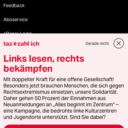
Feedback
Aboservice
ePaper Login
taz
zahl ich
Gerade nicht

Downloads für Abonnierende
Links lesen, rechts
bekämpfen
© 2026 taz Verlags und Vertriebs GmbH
Mit doppelter Kraft für eine offene Gesellschaft!
Alle Rechte vorbehalten. Bei rechtlichen Fragen oder für Genehmigungen
wenden Sie sich bitte an
lizenzen@taz.de
Besonders jetzt brauchen Menschen, die sich gegen
Rechtsextremismus einsetzen, unsere Solidarität.
Daher gehen 50 Prozent der Einnahmen aus
Feedback
Redaktionsstatut
Kommune-Richtlinien
KI-
Neuanmeldungen an „Alles beginnt im Zentrum“ –
eine Kampagne, die bedrohte linke Kulturzentren
Leitlinie
Informant
Datenschutz
Impressum
AGB
und Jugendorte unterstützt. Sind Sie dabei?