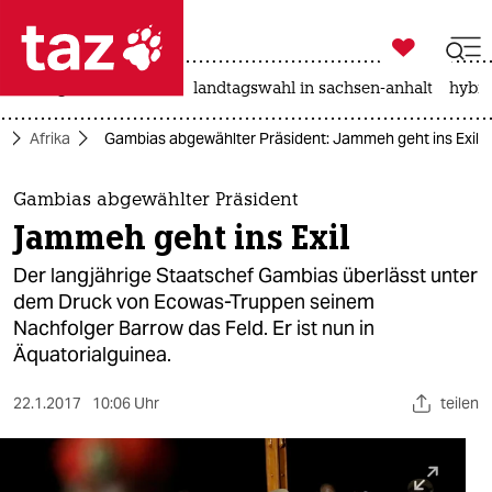

taz zahl ich
niedrigwasser
rente
landtagswahl in sachsen-anhalt
hybri

taz zahl ich
k
Afrika
Gambias abgewählter Präsident: Jammeh geht ins Exil
taz zahl ich
themen
Gambias abgewählter Präsident
Jammeh geht ins Exil
politik
Der langjährige Staatschef Gambias überlässt unter
öko
dem Druck von Ecowas-Truppen seinem
Nachfolger Barrow das Feld. Er ist nun in
gesellschaft
Äquatorialguinea.
kultur
22.1.2017
10:06 Uhr
teilen
sport