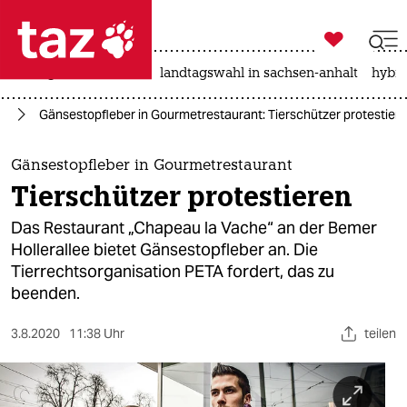

taz zahl ich
niedrigwasser
rente
landtagswahl in sachsen-anhalt
hybri

taz zahl ich
ch
Gänsestopfleber in Gourmetrestaurant: Tierschützer protestier
taz zahl ich
themen
Gänsestopfleber in Gourmetrestaurant
Tierschützer protestieren
politik
Das Restaurant „Chapeau la Vache“ an der Bemer
öko
Hollerallee bietet Gänsestopfleber an. Die
Tierrechtsorganisation PETA fordert, das zu
gesellschaft
beenden.
kultur
3.8.2020
11:38 Uhr
teilen
sport