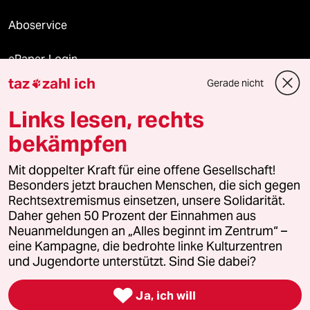
Aboservice
ePaper Login
taz
zahl ich
Gerade nicht

Downloads für Abonnierende
Links lesen, rechts
bekämpfen
© 2026 taz Verlags und Vertriebs GmbH
Alle Rechte vorbehalten. Bei rechtlichen Fragen oder für Genehmigungen
Mit doppelter Kraft für eine offene Gesellschaft!
wenden Sie sich bitte an
lizenzen@taz.de
Besonders jetzt brauchen Menschen, die sich gegen
Rechtsextremismus einsetzen, unsere Solidarität.
Daher gehen 50 Prozent der Einnahmen aus
Feedback
Redaktionsstatut
Kommune-Richtlinien
KI-
Neuanmeldungen an „Alles beginnt im Zentrum“ –
eine Kampagne, die bedrohte linke Kulturzentren
Leitlinie
Informant
Datenschutz
Impressum
AGB
und Jugendorte unterstützt. Sind Sie dabei?
Seitenwende
Einwilligungen widerrufen (Ads)

Ja, ich will