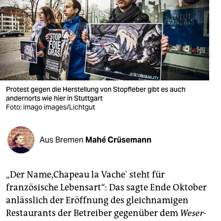
berlin
nord
wahrheit
verlag
verlag
Protest gegen die Herstellung von Stopfleber gibt es auch
andernorts wie hier in Stuttgart
veranstaltungen
Foto: imago images/Lichtgut
shop
Aus Bremen
Mahé Crüsemann
fragen & hilfe
unterstützen
„Der Name,Chapeau la Vache' steht für
abo
französische Lebensart“: Das sagte Ende Oktober
anlässlich der Eröffnung des gleichnamigen
genossenschaft
Restaurants der Betreiber gegenüber dem
Weser-