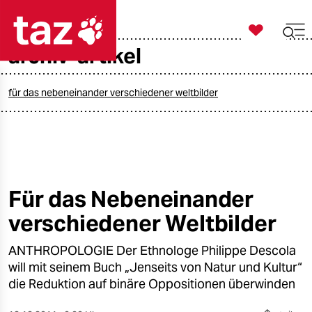

taz zahl ich
archiv-artikel

taz zahl ich
taz zahl ich
für das nebeneinander verschiedener weltbilder
themen
politik
öko
Für das Nebeneinander
verschiedener Weltbilder
gesellschaft
ANTHROPOLOGIE Der Ethnologe Philippe Descola
kultur
will mit seinem Buch „Jenseits von Natur und Kultur“
sport
die Reduktion auf binäre Oppositionen überwinden