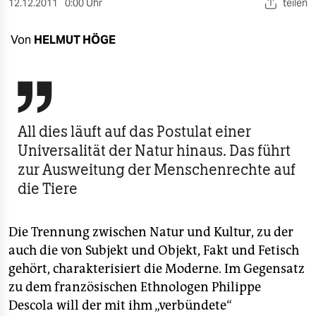
berlin
12.12.2011
0:00 Uhr
teilen
nord
Von
HELMUT HÖGE
wahrheit

verlag
verlag
All dies läuft auf das Postulat einer
Universalität der Natur hinaus. Das führt
veranstaltungen
zur Ausweitung der Menschenrechte auf
shop
die Tiere
fragen & hilfe
Die Trennung zwischen Natur und Kultur, zu der
unterstützen
auch die von Subjekt und Objekt, Fakt und Fetisch
abo
gehört, charakterisiert die Moderne. Im Gegensatz
zu dem französischen Ethnologen Philippe
genossenschaft
Descola will der mit ihm „verbündete“