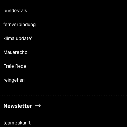
bundestalk
fernverbindung
klima update°
Mauerecho
Freie Rede
reingehen
Newsletter
team zukunft