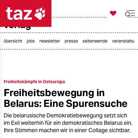

taz zahl ich
verlag

taz zahl ich
taz zahl ich
übersicht
jobs
newsletter
presse
seitenwende
veranstaltun
themen
politik
Freiheitskämpfe in Osteuropa
öko
Freiheitsbewegung in
gesellschaft
Belarus: Eine Spurensuche
kultur
Die belarusische Demokratiebewegung setzt sich
im Exil weiterhin für ein demokratisches Belarus ein.
sport
Ihre Stimmen machen wir in einer Collage sichtbar.