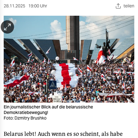
berlin
28.11.2025
19:00 Uhr
teilen
nord
wahrheit
verlag
verlag
veranstaltungen
shop
fragen & hilfe
unterstützen
Ein journalistischer Blick auf die belarussische
Demokratiebewegung!
abo
Foto: Dzmitry Brushko
genossenschaft
Belarus lebt! Auch wenn es so scheint, als habe