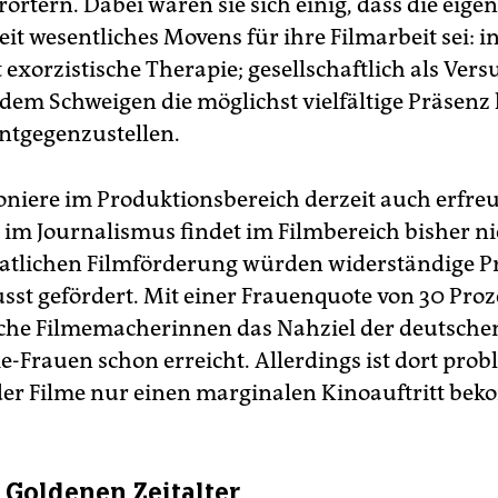
rörtern. Dabei waren sie sich einig, dass die eige
it wesentliches Movens für ihre Filmarbeit sei: i
t exorzistische Therapie; gesellschaftlich als Vers
dem Schweigen die möglichst vielfältige Präsenz
ntgegenzustellen.
oniere im Produktionsbereich derzeit auch erfreu
 im Journalismus findet im Filmbereich bisher nic
aatlichen Filmförderung würden widerständige P
sst gefördert. Mit einer Frauenquote von 30 Pro
he Filmemacherinnen das Nahziel der deutsche
e-Frauen schon erreicht. Allerdings ist dort prob
 der Filme nur einen marginalen Kinoauftritt be
Goldenen Zeitalter