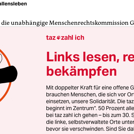
allensleben
t die unabhängige Menschenrechtskommission GI
er Protest ihre Arbeit zur Aufklärung der Verbr
taz
zahl ich

wundenen Studenten von Ayotzinapa beendet un
ericht
massive Behinderungen durch den Staat b
Links lesen, r
bekämpfen
tlungen hatten entgegen der offiziellen Version e
 staatlicher Instanzen an den Taten festgestellt. 
t ein schwerer Schlag für Familien und Unterstüt
Mit doppelter Kraft für eine offene G
26. September 2014, aber auch für die der ander
brauchen Menschen, die sich vor O
schen, die in den letzten Jahren unter ähnliche
einsetzen, unsere Solidarität. Die ta
beginnt im Zentrum“. 50 Prozent a
 „verschwunden worden“ sind.
bei taz zahl ich gehen – bis zum 30
die linke, selbstverwaltete Orte unte
bevor sie verschwinden. Sind Sie da