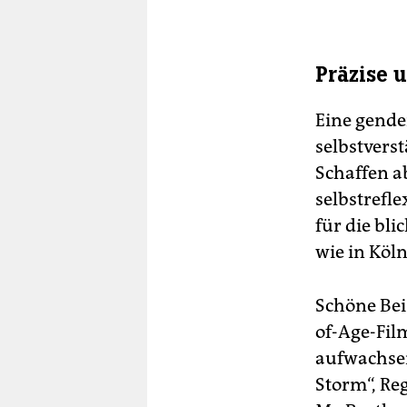
Präzise 
Eine gende
selbstvers
Schaffen ab
selbstrefl
für die bl
wie in Köln
Schöne Bei
of-Age-Fil
aufwachsen
Storm“, Re