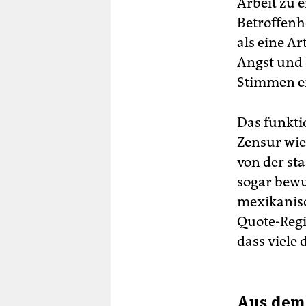
Arbeit zu e
Betroffenhe
als eine Ar
Angst und 
Stimmen e
Das funkti
Zensur wie
von der st
sogar bewu
mexikanisc
Quote-Regi
dass viele
Aus dem 