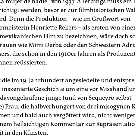
La mujer de nadie“ von 1937. Allerdings muss ein 
richtigt werden, bevor er zur filmhistorischen Wa
wird. Denn die Produktion – wie im Grußwort von
meisterin Henriette Rekers – als ersten von eine
mexikanischen Film zu bezeichnen, wäre doch s
Frauen wie Mimi Derba oder den Schwestern Adr
hers, die schon in den 1910er Jahren als Produze
nnen reüssierten.
 die im 19. Jahrhundert angesiedelte und entspr
 inszenierte Geschichte um eine vor Misshandlu
s davongelaufene junge (und von Sequeyro selbst
te) Frau, die halbverhungert von drei misogynen 
n und bald auch vergöttert wird, nicht wenige
inem hellsichtigen Kommentar zur Repräsentati
it in den Künsten.