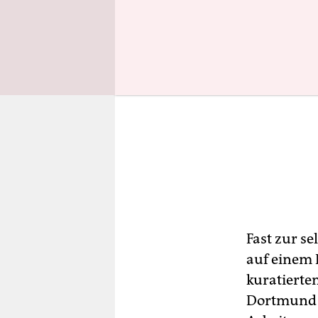
Fast zur s
auf einem
kuratierte
Dortmund|K