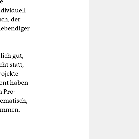
ne
ndividuell
uch, der
 lebendiger
lich gut,
ht statt,
rojekte
zent haben
n Pro-
lematisch,
kommen.