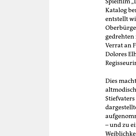
Spielfilm „
Katalog be
entstellt 
Oberbürger
gedrehten 
Verrat an 
Dolores El
Regisseuri
Dies macht
altmodisch
Stiefvater
dargestell
aufgenomme
– und zu e
Weiblichke