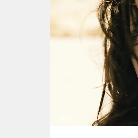
berlin
nord
wahrheit
verlag
verlag
veranstaltungen
shop
fragen & hilfe
unterstützen
abo
genossenschaft