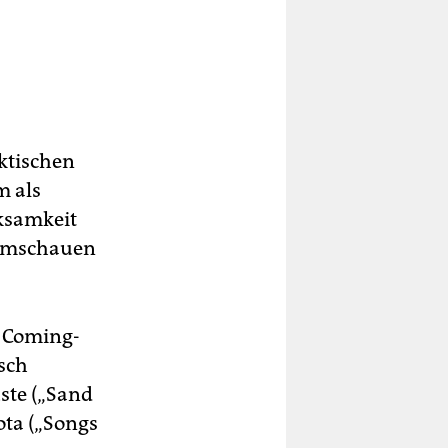
aktischen
m als
ksamkeit
Filmschauen
n Coming-
sch
ste („Sand
ota („Songs