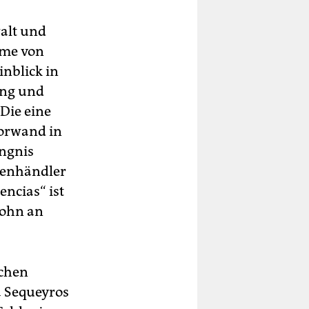
walt und
lme von
inblick in
ung und
Die eine
Vorwand in
ängnis
henhändler
ncias“ ist
Sohn an
schen
a Sequeyros