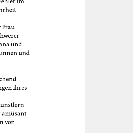
Fehler im
hrheit
r Frau
chwerer
iana und
ntinnen und
echend
ngen ihres
Künstlern
r amüsant
on von