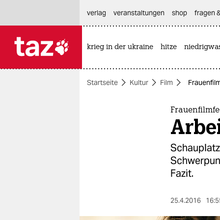
hautnavigation anspringen
hauptinhalt anspringen
footer anspringen
verlag
veranstaltungen
shop
fragen &
krieg in der ukraine
hitze
niedrigwa

taz zahl ich
taz zahl ich
Startseite
Kultur
Film
Frauenfilm
themen
politik
Frauenfilmf
Arbei
öko
Schauplatz 
gesellschaft
Schwerpunk
Fazit.
kultur
sport
25.4.2016
16:5