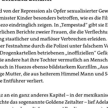
d von der Repression als Opfer sexualisierter Ge
misster Kinder besonders betroffen, wie es die Fi
zo eindringlich zeigen. In „Tempestad“ gibt sie E
rlichen Berichte zweier Frauen, die die Verflecht
 staatlicher und mafiöser Verbrechen erleiden. 
er Festnahme durch die Polizei unter falschem 
Drogenkartellen betriebenen „inoffiziellen“ Gef
die andere hat ihre Tochter vermutlich an Mensc
Auch in Huezos ebenso bildstarkem Kurzfilm „Ause
nge Mutter, die aus heiterem Himmel Mann und 
 Entführer verliert.
nz an ein ganz anderes Kapitel – in der mexikani
chte das sogenannte Goldene Zeitalter – lief Adel