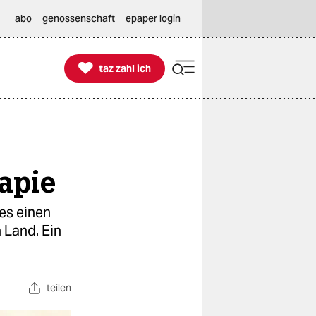
abo
genossenschaft
epaper login

taz zahl ich
taz zahl ich
rapie
es einen
 Land. Ein
teilen