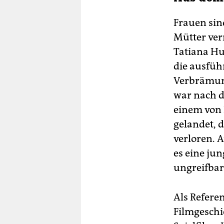
Frauen sin
Mütter ver
Tatiana Hue
die ausfüh
Verbrämung
war nach d
einem von 
gelandet, 
verloren. 
es eine ju
ungreifbare
Als Refere
Filmgeschi