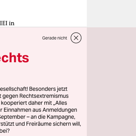
EI in
echen gegen
Gerade nicht
d in ihrem
eklagt.
echts
ine
Dieser
zer der
esellschaft! Besonders jetzt
en über
rt gegen Rechtsextremismus
n
z kooperiert daher mit „Alles
ller Einnahmen aus Anmeldungen
. September – an die Kampagne,
rstützt und Freiräume sichern will,
bei?