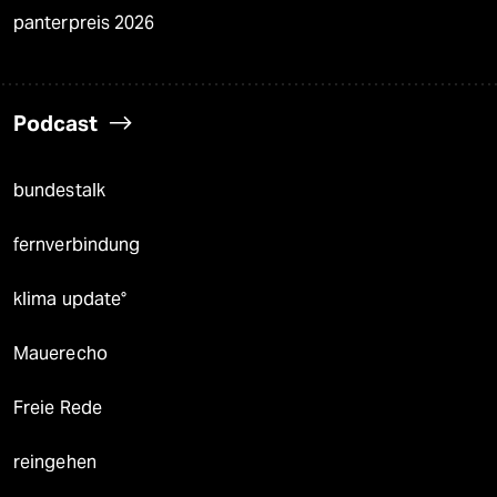
panterpreis 2026
Podcast
bundestalk
fernverbindung
klima update°
Mauerecho
Freie Rede
reingehen