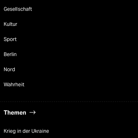
berlin
Gesellschaft
nord
Kultur
wahrheit
Sport
verlag
verlag
Berlin
veranstaltungen
Nord
shop
Wahrheit
fragen & hilfe
unterstützen
Themen
abo
genossenschaft
Krieg in der Ukraine