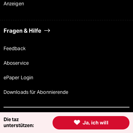
Anzeigen
Fragen & Hilfe
Feedback
Aboservice
ePaper Login
Downloads für Abonnierende
© 2026 taz Verlags und Vertriebs GmbH
Die taz

Ja, ich will
Alle Rechte vorbehalten. Bei rechtlichen Fragen oder für Genehmigungen
unterstützen:
wenden Sie sich bitte an
lizenzen@taz.de