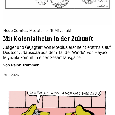
berlin
nord
wahrheit
Neue Comics: Mœbius trifft Miyazaki
verlag
Mit Kolonialhelm in der Zukunft
verlag
„Jäger und Gejagter“ von Mœbius erscheint erstmals auf
Deutsch. „Nausicaä aus dem Tal der Winde“ von Hayao
veranstaltungen
Miyazaki kommt in einer Gesamtausgabe.
shop
Von
Ralph Trommer
fragen & hilfe
29.7.2026
unterstützen
abo
genossenschaft