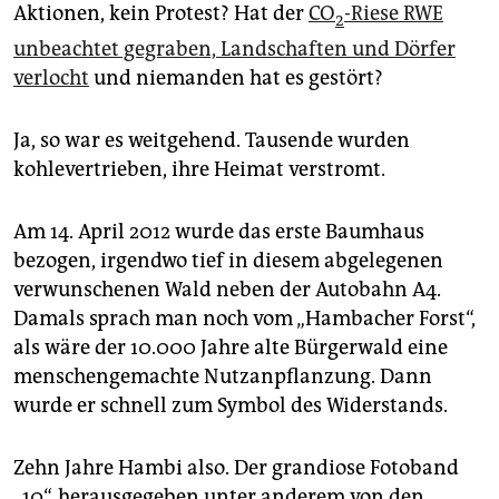
epaper login
Aktionen, kein Protest? Hat der
CO
-Riese RWE
2
unbeachtet gegraben, Landschaften und Dörfer
verlocht
und niemanden hat es gestört?
Ja, so war es weitgehend. Tausende wurden
kohlevertrieben, ihre Heimat verstromt.
Am 14. April 2012 wurde das erste Baumhaus
bezogen, irgendwo tief in diesem abgelegenen
verwunschenen Wald neben der Autobahn A4.
Damals sprach man noch vom „Hambacher Forst“,
als wäre der 10.000 Jahre alte Bürgerwald eine
menschengemachte Nutzanpflanzung. Dann
wurde er schnell zum Symbol des Widerstands.
Zehn Jahre Hambi also. Der grandiose Fotoband
„10“, herausgegeben unter anderem von den