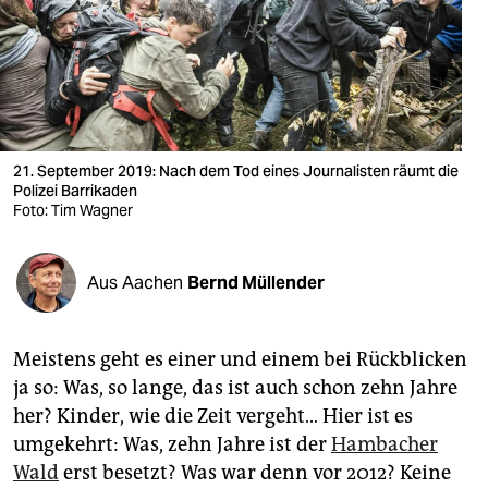
berlin
nord
wahrheit
verlag
21. September 2019: Nach dem Tod eines Journalisten räumt die
verlag
Polizei Barrikaden
Foto: Tim Wagner
veranstaltungen
shop
Aus Aachen
Bernd Müllender
fragen & hilfe
Meistens geht es einer und einem bei Rückblicken
unterstützen
ja so: Was, so lange, das ist auch schon zehn Jahre
abo
her? Kinder, wie die Zeit vergeht… Hier ist es
umgekehrt: Was, zehn Jahre ist der
Hambacher
genossenschaft
Wald
erst besetzt? Was war denn vor 2012? Keine