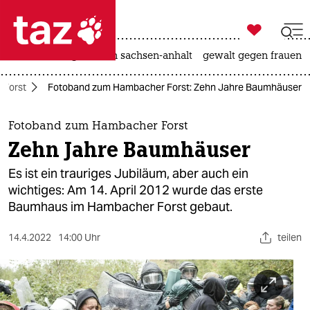

taz zahl ich
hitze
landtagswahl in sachsen-anhalt
gewalt gegen frauen

taz zahl ich
 Forst
Fotoband zum Hambacher Forst: Zehn Jahre Baumhäuser
taz zahl ich
themen
Fotoband zum Hambacher Forst
Zehn Jahre Baumhäuser
politik
Es ist ein trauriges Jubiläum, aber auch ein
öko
wichtiges: Am 14. April 2012 wurde das erste
Baumhaus im Hambacher Forst gebaut.
gesellschaft
14.4.2022
14:00 Uhr
teilen
kultur
sport