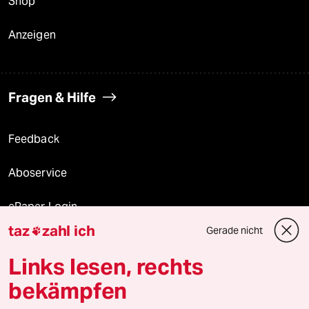
Shop
Anzeigen
Fragen & Hilfe
Feedback
Aboservice
ePaper Login
taz
zahl ich
Gerade nicht

Downloads für Abonnierende
Links lesen, rechts
bekämpfen
© 2026 taz Verlags und Vertriebs GmbH