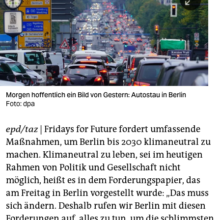
berlin
nord
wahrheit
verlag
verlag
Morgen hoffentlich ein Bild von Gestern: Autostau in Berlin
Foto: dpa
veranstaltungen
shop
epd/taz
| Fridays for Future fordert umfassende
Maßnahmen, um Berlin bis 2030 klimaneutral zu
fragen & hilfe
machen. Klimaneutral zu leben, sei im heutigen
unterstützen
Rahmen von Politik und Gesellschaft nicht
möglich, heißt es in dem Forderungspapier, das
abo
am Freitag in Berlin vorgestellt wurde: „Das muss
genossenschaft
sich ändern. Deshalb rufen wir Berlin mit diesen
Forderungen auf, alles zu tun, um die schlimmsten