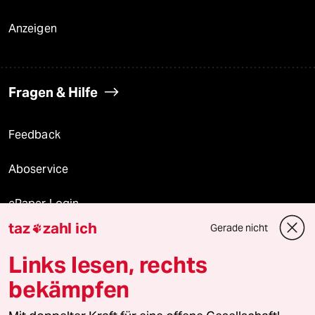
Anzeigen
Fragen & Hilfe
Feedback
Aboservice
ePaper Login
taz
zahl ich
Gerade nicht

Downloads für Abonnierende
Links lesen, rechts
bekämpfen
© 2026 taz Verlags und Vertriebs GmbH
Alle Rechte vorbehalten. Bei rechtlichen Fragen oder für Genehmigungen