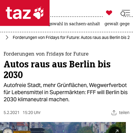

taz zahl ich
hitze
surfen
landtagswahl in sachsen-anhalt
gewalt gegen

taz zahl ich
re
Forderungen von Fridays for Future: Autos raus aus Berlin bis 2
taz zahl ich
themen
Forderungen von Fridays for Future
Autos raus aus Berlin bis
politik
2030
öko
Autofreie Stadt, mehr Grünflächen, Wegwerfverbot
für Lebensmittel in Supermärkten: FFF will Berlin bis
gesellschaft
2030 klimaneutral machen.
kultur
5.2.2021
15:20 Uhr
teilen
sport