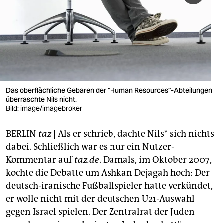
berlin
nord
wahrheit
verlag
verlag
Das oberflächliche Gebaren der "Human Resources"-Abteilungen
überraschte Nils nicht.
veranstaltungen
Bild: image/imagebroker
shop
BERLIN
taz
| Als er schrieb, dachte Nils* sich nichts
fragen & hilfe
dabei. Schließlich war es nur ein Nutzer-
Kommentar auf
taz.de
. Damals, im Oktober 2007,
unterstützen
kochte die Debatte um Ashkan Dejagah hoch: Der
deutsch-iranische Fußballspieler hatte verkündet,
abo
er wolle nicht mit der deutschen U21-Auswahl
genossenschaft
gegen Israel spielen. Der Zentralrat der Juden