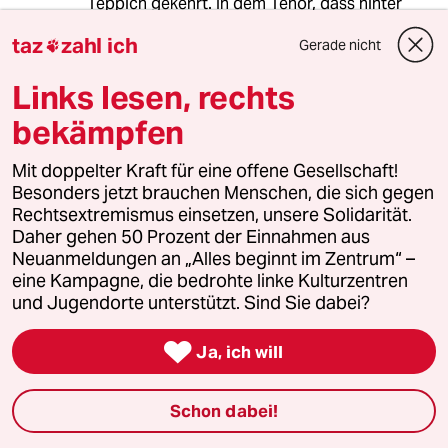
Teppich gekehrt. In dem Tenor, dass hinter
israelkritischen Stimmen in Deutschland in
taz
zahl ich
Gerade nicht
Wahrheit verkappte Nazis stehen würden. Das

lieferte ein einfaches Feindbild und gab eine
Links lesen, rechts
gute Schlagzeile.
Es lieferte auch ein willkommenes Werkzeug
bekämpfen
gegen Kritiker der israelischen Politik jeglichen
politischen Lagers inklusive der Linken, gegen
Mit doppelter Kraft für eine offene Gesellschaft!
die man nun ohne Nachdenken die
Besonders jetzt brauchen Menschen, die sich gegen
Antisemitismuskeule schwingen konnte.
Rechtsextremismus einsetzen, unsere Solidarität.
Daher gehen 50 Prozent der Einnahmen aus
Niemand hat die echte Quelle recherchiert
Neuanmeldungen an „Alles beginnt im Zentrum“ –
oder auch nur 5 Minuten darüber nachgedacht.
eine Kampagne, die bedrohte linke Kulturzentren
Im Original wurde all der Blödsinn der
und Jugendorte unterstützt. Sind Sie dabei?
geschrieben wurde nirgends behauptet.

Ja, ich will
Genau so ein Mist passiert aber, wenn man
grobe Zusammenfassungen, Kommentare oder
Meinungen aus dem Zusammenhang reist und
Schon dabei!
einfach kopiert ohne den Kontext zu verstehen.
Man kommt zu völlig falschen Bewertungen,