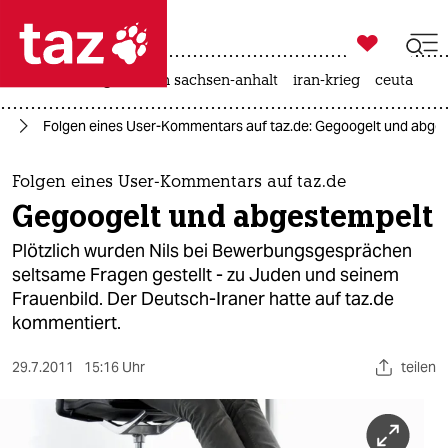

taz zahl ich
hitze
landtagswahl in sachsen-anhalt
iran-krieg
ceuta

taz zahl ich
ur
Folgen eines User-Kommentars auf taz.de: Gegoogelt und abge
taz zahl ich
themen
Folgen eines User-Kommentars auf taz.de
Gegoogelt und abgestempelt
politik
Plötzlich wurden Nils bei Bewerbungsgesprächen
öko
seltsame Fragen gestellt - zu Juden und seinem
Frauenbild. Der Deutsch-Iraner hatte auf taz.de
gesellschaft
kommentiert.
kultur
29.7.2011
15:16 Uhr
teilen
sport