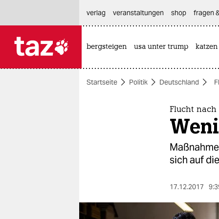
hautnavigation anspringen
hauptinhalt anspringen
footer anspringen
verlag
veranstaltungen
shop
fragen &
bergsteigen
usa unter trump
katzen

taz zahl ich
taz zahl ich
Startseite
Politik
Deutschland
F
themen
politik
Flucht nach
Weni
öko
Maßnahmen 
gesellschaft
sich auf d
kultur
17.12.2017
9:3
sport