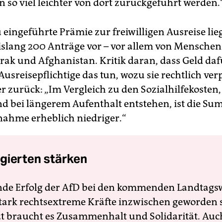
 so viel leichter von dort zurückgeführt werden.
 eingeführte Prämie zur freiwilligen Ausreise lie
islang 200 Anträge vor – vor allem von Menschen
Irak und Afghanistan. Kritik daran, dass Geld daf
Ausreisepflichtige das tun, wozu sie rechtlich verp
er zurück: „Im Vergleich zu den Sozialhilfekosten,
d bei längerem Aufenthalt entstehen, ist die Su
ahme erheblich niedriger.“
gierten stärken
nde Erfolg der AfD bei den kommenden Landtags
 stark rechtsextreme Kräfte inzwischen geworden 
zt braucht es Zusammenhalt und Solidarität. Auc