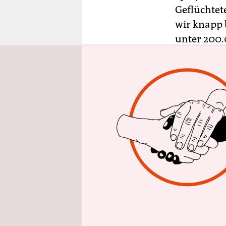
epaper login
Geflüchtet
wir knapp b
unter 200.
(CDU) der
von der CS
2016 kamen
890.000 im
Schließung
mit der Tür