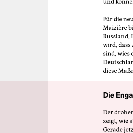
und können
Für die neu
Maizière b
Russland, 
wird, dass 
sind, wies 
Deutschlan
diese Maßn
Die Enga
Der drohe
zeigt, wie
Gerade jet