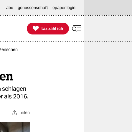
abo
genossenschaft
epaper login

taz zahl ich
taz zahl ich
 Menschen
hen
 schlagen
r als 2016.
teilen