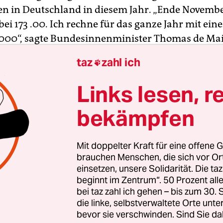
en in Deutschland in diesem Jahr. „Ende Novemb
ei 173 .00. Ich rechne für das ganze Jahr mit ein
000“, sagte Bundesinnenminister Thomas de Mai
Bild am Sonntag
. Die Zahl würde sich damit knap
taz
zahl ich

U über Monate geforderten „Obergrenze“ bewege
Links lesen, r
 etwa 280.000 Flüchtlinge nach Deutschland, n
bekämpfen
 Jahr 2015. Als Hauptgründe für den Rückgang ge
 der Balkan-Route und das Flüchtlingsabkomme
kei.
Mit doppelter Kraft für eine offene G
brauchen Menschen, die sich vor O
einsetzen, unsere Solidarität. Die ta
beginnt im Zentrum“. 50 Prozent a
bei taz zahl ich gehen – bis zum 30
die linke, selbstverwaltete Orte unte
bevor sie verschwinden. Sind Sie da