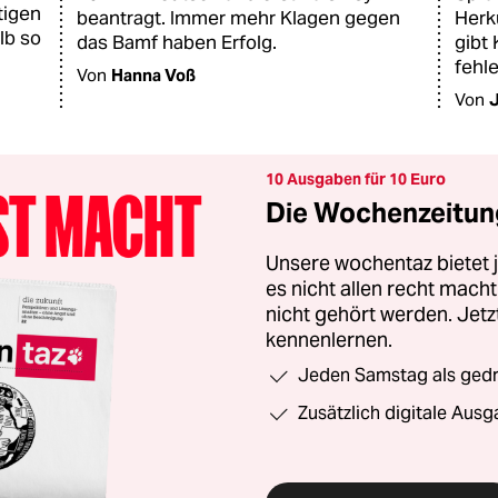
tigen
beantragt. Immer mehr Klagen gegen
Herk
lb so
das Bamf haben Erfolg.
gibt 
fehle
Von
Hanna Voß
Von
J
10 Ausgaben für 10 Euro
Die Wochenzeitung
Unsere wochentaz bietet
es nicht allen recht mac
nicht gehört werden. Jet
kennenlernen.
Jeden Samstag als gedru
Zusätzlich digitale Ausg