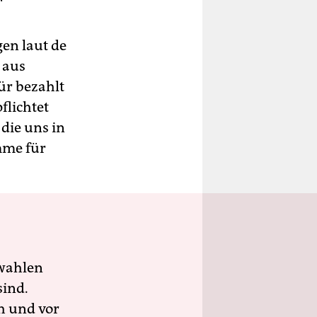
“
gen laut de
 aus
ür bezahlt
flichtet
 die uns in
mme für
wahlen
sind.
h und vor