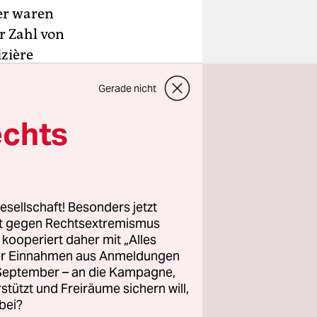
er waren
er Zahl von
zière
p unter der
Gerade nicht
n.
echts
ach rund
lten die
n der EU
esellschaft! Besonders jetzt
rt gegen Rechtsextremismus
z kooperiert daher mit „Alles
ller Einnahmen aus Anmeldungen
. September – an die Kampagne,
rstützt und Freiräume sichern will,
bei?