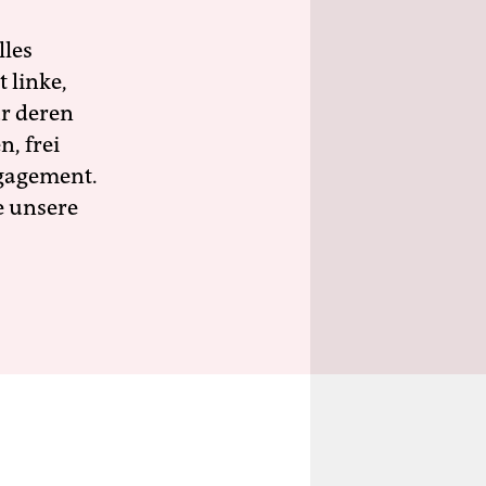
lles
 linke,
ür deren
n, frei
ngagement.
e unsere