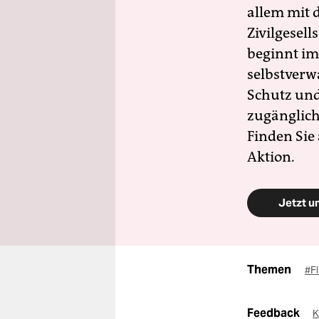
allem mit d
Zivilgesell
beginnt im
selbstverw
Schutz und 
zugänglich
Finden Sie
Aktion.
Jetzt u
Themen
#F
Feedback
K