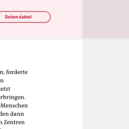
Schon dabei!
, forderte
in
etzt
rbringen.
e Menschen
rden dann
en Zentren