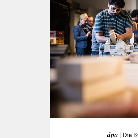
berlin
nord
wahrheit
verlag
verlag
veranstaltungen
shop
fragen & hilfe
unterstützen
abo
genossenschaft
dpa
| Die 