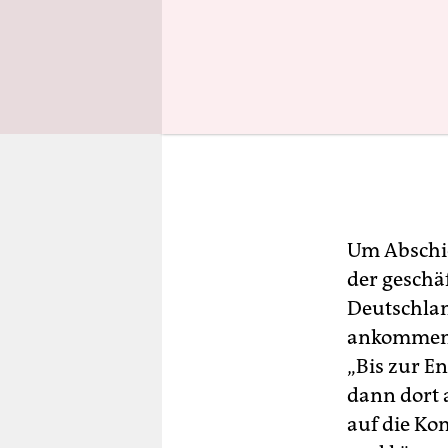
Um Abschie
der geschä
Deutschlan
ankommen,
„Bis zur E
dann dort 
auf die Ko