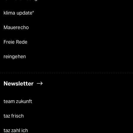
klima update°
Mauerecho
Freie Rede
reingehen
Newsletter
team zukunft
taz frisch
taz zahl ich