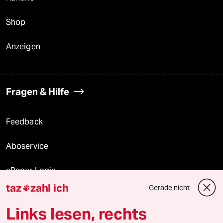
Shop
Anzeigen
Fragen & Hilfe
Feedback
Aboservice
ePaper Login
taz
zahl ich
Gerade nicht

Downloads für Abonnierende
Links lesen, rechts