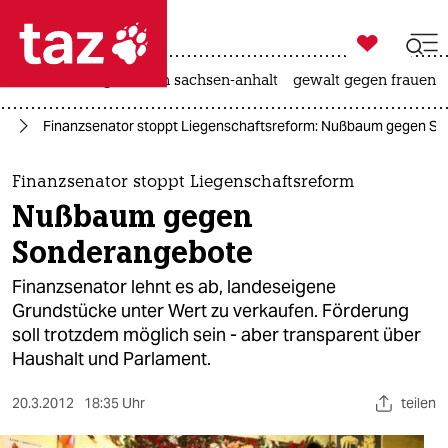

taz zahl ich
hitze
landtagswahl in sachsen-anhalt
gewalt gegen frauen

taz zahl ich
in
Finanzsenator stoppt Liegenschaftsreform: Nußbaum gegen S
taz zahl ich
themen
Finanzsenator stoppt Liegenschaftsreform
Nußbaum gegen
politik
Sonderangebote
öko
Finanzsenator lehnt es ab, landeseigene
Grundstücke unter Wert zu verkaufen. Förderung
gesellschaft
soll trotzdem möglich sein - aber transparent über
Haushalt und Parlament.
kultur
sport
20.3.2012
18:35 Uhr
teilen