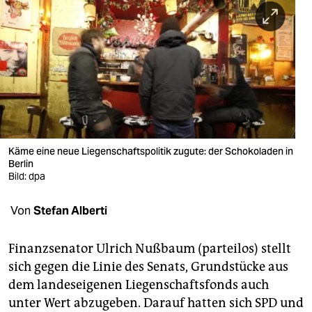
berlin
nord
wahrheit
verlag
verlag
veranstaltungen
Käme eine neue Liegenschaftspolitik zugute: der Schokoladen in
Berlin
shop
Bild: dpa
fragen & hilfe
Von
Stefan Alberti
unterstützen
Finanzsenator Ulrich Nußbaum (parteilos) stellt
abo
sich gegen die Linie des Senats, Grundstücke aus
dem landeseigenen Liegenschaftsfonds auch
genossenschaft
unter Wert abzugeben. Darauf hatten sich SPD und