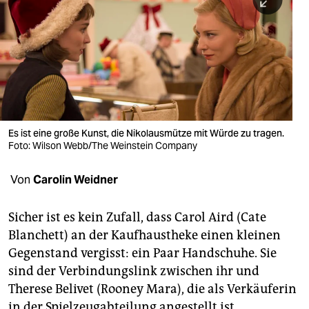
berlin
nord
wahrheit
verlag
verlag
Es ist eine große Kunst, die Nikolausmütze mit Würde zu tragen.
Foto: Wilson Webb/The Weinstein Company
veranstaltungen
shop
Von
Carolin Weidner
fragen & hilfe
Sicher ist es kein Zufall, dass Carol Aird (Cate
unterstützen
Blanchett) an der Kaufhaustheke einen kleinen
Gegenstand vergisst: ein Paar Handschuhe. Sie
abo
sind der Verbindungslink zwischen ihr und
genossenschaft
Therese Belivet (Rooney Mara), die als Verkäuferin
in der Spielzeugabteilung angestellt ist.