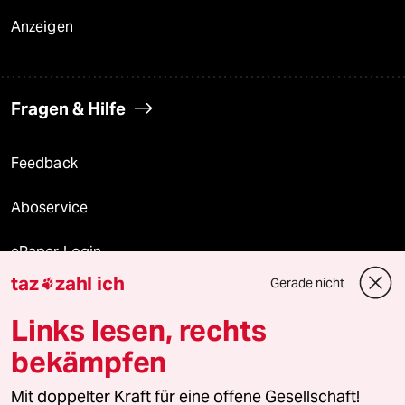
Anzeigen
Fragen & Hilfe
Feedback
Aboservice
ePaper Login
taz
zahl ich
Gerade nicht

Downloads für Abonnierende
Links lesen, rechts
bekämpfen
© 2026 taz Verlags und Vertriebs GmbH
Mit doppelter Kraft für eine offene Gesellschaft!
Alle Rechte vorbehalten. Bei rechtlichen Fragen oder für Genehmigungen