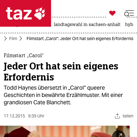

taz zahl ich
niedrigwasser
rente
landtagswahl in sachsen-anhalt
hybri

taz zahl ich
r
Film
Filmstart „Carol“: Jeder Ort hat sein eigenes Erfordernis
taz zahl ich
themen
Filmstart „Carol“
Jeder Ort hat sein eigenes
politik
Erfordernis
öko
Todd Haynes übersetzt in „Carol“ queere
Geschichten in bewährte Erzählmuster. Mit einer
gesellschaft
grandiosen Cate Blanchett.
kultur
17.12.2015
9:39 Uhr
teilen
sport