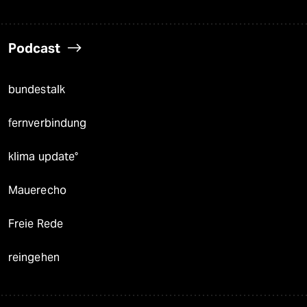
Podcast
bundestalk
fernverbindung
klima update°
Mauerecho
Freie Rede
reingehen