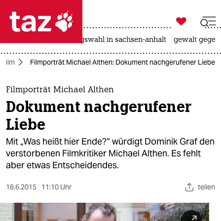

taz zahl ich
hitze
surfen
landtagswahl in sachsen-anhalt
gewalt gegen

taz zahl ich
Film
Filmporträt Michael Althen: Dokument nachgerufener Liebe
taz zahl ich
themen
Filmporträt Michael Althen
Dokument nachgerufener
politik
Liebe
öko
Mit „Was heißt hier Ende?“ würdigt Dominik Graf den
verstorbenen Filmkritiker Michael Althen. Es fehlt
gesellschaft
aber etwas Entscheidendes.
kultur
18.6.2015
11:10 Uhr
teilen
sport