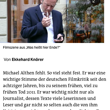
berlin
nord
wahrheit
verlag
verlag
Filmszene aus „Was heißt hier Ende?“
veranstaltungen
Von
Ekkehard Knörer
shop
fragen & hilfe
Michael Althen fehlt. So viel steht fest. Er war eine
wichtige Stimme der deutschen Filmkritik seit den
unterstützen
achtziger Jahren, bis zu seinem frühen, viel zu
abo
frühen Tod 2011. Er war wichtig nicht nur als
Journalist, dessen Texte viele Leserinnen und
genossenschaft
Leser und gar nicht so selten auch die von ihm