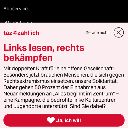
Aboservice
ePaper Login
taz
zahl ich
Gerade nicht

Downloads für Abonnierende
Links lesen, rechts
bekämpfen
© 2026 taz Verlags und Vertriebs GmbH
Alle Rechte vorbehalten. Bei rechtlichen Fragen oder für Genehmigungen
Mit doppelter Kraft für eine offene Gesellschaft!
wenden Sie sich bitte an
lizenzen@taz.de
Besonders jetzt brauchen Menschen, die sich gegen
Rechtsextremismus einsetzen, unsere Solidarität.
Daher gehen 50 Prozent der Einnahmen aus
Feedback
Redaktionsstatut
Kommune-Richtlinien
KI-
Neuanmeldungen an „Alles beginnt im Zentrum“ –
eine Kampagne, die bedrohte linke Kulturzentren
Leitlinie
Informant
Datenschutz
Impressum
AGB
und Jugendorte unterstützt. Sind Sie dabei?
Seitenwende
Einwilligungen widerrufen (Ads)

Ja, ich will